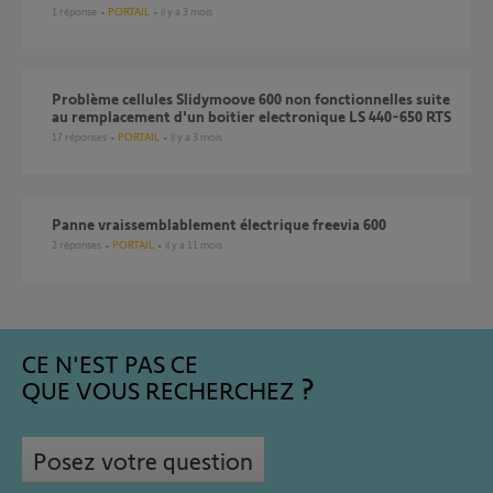
1
réponse
PORTAIL
il y a 3 mois
Problème cellules Slidymoove 600 non fonctionnelles suite
au remplacement d'un boitier electronique LS 440-650 RTS
17
réponses
PORTAIL
il y a 3 mois
panne vraissemblablement électrique freevia 600
2
réponses
PORTAIL
il y a 11 mois
CE N'EST PAS CE
QUE VOUS RECHERCHEZ
Posez votre question