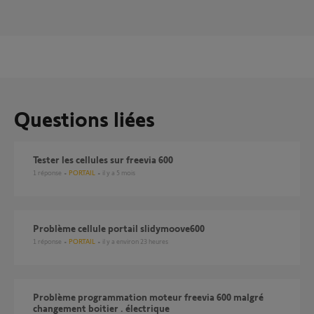
Questions liées
tester les cellules sur freevia 600
1
réponse
PORTAIL
il y a 5 mois
Problème cellule portail slidymoove600
1
réponse
PORTAIL
il y a environ 23 heures
Problème programmation moteur freevia 600 malgré
changement boitier . électrique