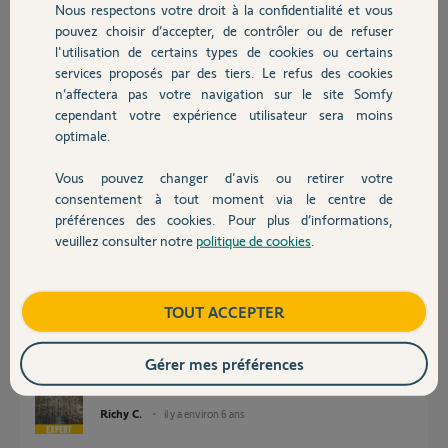
Nous respectons votre droit à la confidentialité et vous
Chauffage
PIERRE L.
pouvez choisir d’accepter, de contrôler ou de refuser
il y a environ 6 ans
l'utilisation de certains types de cookies ou certains
Participer au fil de discussion
services proposés par des tiers. Le refus des cookies
Autres produits
n’affectera pas votre navigation sur le site Somfy
cependant votre expérience utilisateur sera moins
optimale.
Réponses
Vous pouvez changer d'avis ou retirer votre
Devis avec un pro
consentement à tout moment via le centre de
Bonjour
préférences des cookies. Pour plus d’informations,
Après la RAZ, le voyant statut clignotait-il deux fois ?
veuillez consulter notre
politique de cookies
.
Contact
Débranchez les cellules.
Faites la RAZ
Boutique
TOUT ACCEPTER
Statut clignote par deux fois.
Branchez les cellules.
Gérer mes préférences
Lancez l'apprentissage.
Richy C.
il y a environ 6 ans