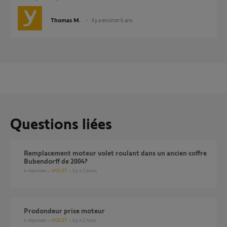
Thomas M.
il y a environ 6 ans
Questions liées
Remplacement moteur volet roulant dans un ancien coffre
Bubendorff de 2004?
4
réponses
VOLET
il y a 3 jours
Prodondeur prise moteur
4
réponses
VOLET
il y a 2 mois