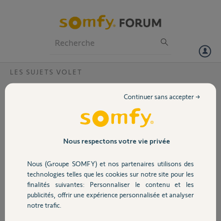
Particuliers
Professionnels
Forum
LES SUJETS VOLET
Volet
Emplacement Piece moteur LT50
Continuer sans accepter →
Bonjour,
Portail
Ces derniers temps mon volet ne
remontait plus en position basse.
Garage
Nous respectons votre vie privée
En parcourant les forums, j'ai
supposé un problème de
Nous (Groupe SOMFY) et nos partenaires utilisons des
condensateur défectueux, après
Sécurité
technologies telles que les cookies sur notre site pour les
l'avoir commander je me suis
finalités suivantes: Personnaliser le contenu et les
attaqué au remontage de
publicités, offrir une expérience personnalisée et analyser
l'ensemble.
Domotique
notre trafic.
Sauf que, la piece métallique qui
ressemble à une l’en-quette de