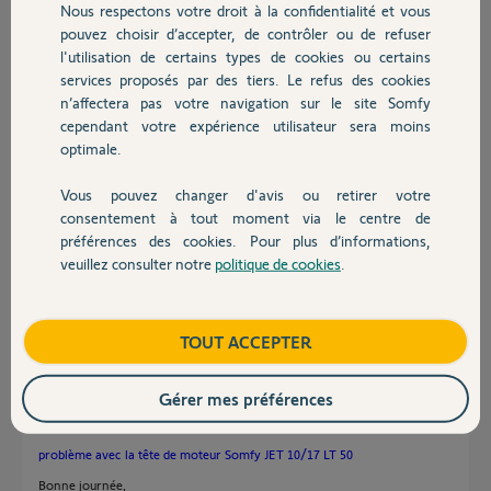
vérouillage, je ne sais pas ou elle se
Nous respectons votre droit à la confidentialité et vous
Chauffage
positionne ?
pouvez choisir d’accepter, de contrôler ou de refuser
J'aurai besoin de vos idées ou conseils,
l'utilisation de certains types de cookies ou certains
services proposés par des tiers. Le refus des cookies
Autres produits
Merci d'avance
n’affectera pas votre navigation sur le site Somfy
cependant votre expérience utilisateur sera moins
Pierre
optimale.
Pierre B.
Vous pouvez changer d'avis ou retirer votre
il y a environ 6 ans
Devis avec un pro
consentement à tout moment via le centre de
Participer au fil de discussion
préférences des cookies. Pour plus d’informations,
veuillez consulter notre
politique de cookies
.
Contact
Réponses
Boutique
TOUT ACCEPTER
Bonjour Pierre,
Gérer mes préférences
Vous pouvez vous inspirer des réponses données au lien ci-dessous :
problème avec la tête de moteur Somfy JET 10/17 LT 50
Bonne journée,