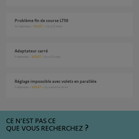
Problème fin de course LT50
12
réponses
VOLET
il y a 12 mois
adaptateur carré
0
réponses
VOLET
il y a 11 mois
Réglage impossible avec volets en parallèle
3
réponses
VOLET
il y a environ un an
CE N'EST PAS CE
QUE VOUS RECHERCHEZ