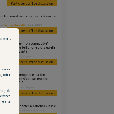
Participer au fil de discussion
AUTRES PRODUITS
il y a 10 jours
es
Participer au fil de discussion
cepter →
hangement de téléphone alors qu’elle
nnait auparavant ?
DOMOTIQUE
il y a 3 jours
Participer au fil de discussion
cookies
, offrir
ée à ce compte n'est pas encore
ible Tahoma". ?
DOMOTIQUE
il y a 24 jours
s
ter, de
Participer au fil de discussion
ervices
le site
ible de se connecter à Tahoma Classic
DOMOTIQUE
il y a environ un mois
es