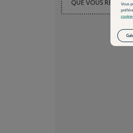
QUE VOUS RECHER
Vous p
préfér
cookie
Gér