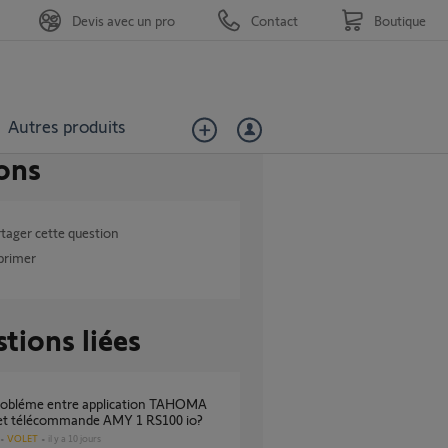
Devis avec un pro
Contact
Boutique
Autres produits
ons
tager cette question
primer
tions liées
c et télécommande AMY 1 RS100 io?
VOLET
il y a 10 jours