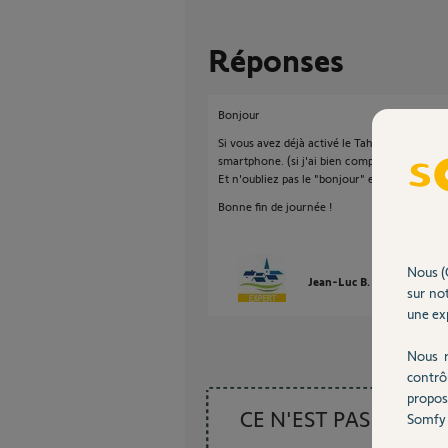
Réponses
Bonjour
Si vous avez déjà activé le Tahoma depuis un P
smartphone. (si j'ai bien compris votre quest
Et n'oubliez pas le "bonjour" et "merci" ! Tou
Bonne fin de journée !
Nous (
Jean-Luc B.
il y a enviro
sur not
une exp
Nous r
contrô
propos
CE N'EST PAS CE
Somfy 