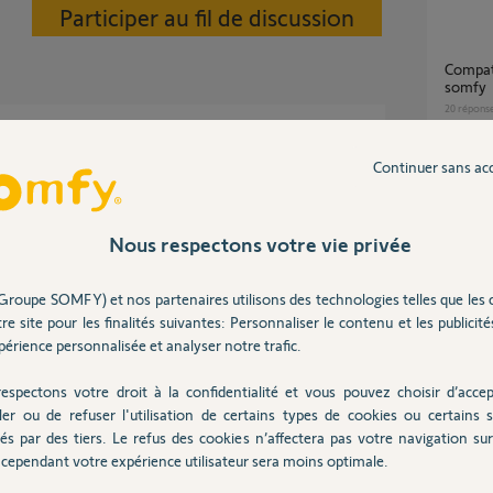
Participer au fil de discussion
compatibilité avant migration sur tahoma by
somfy
20
répons
C, il est inutile de le refaire avec un
Continuer sans ac
ion).
TaHoma Box indiquée “non compatible”
t se perd !
après c
fonctio
Nous respectons votre vie privée
1
réponse
Groupe SOMFY) et nos partenaires utilisons des technologies telles que les 
n 6 ans
re site pour les finalités suivantes: Personnaliser le contenu et les publicités
"Box associée non compatible. La box
rattach
érience personnalisée et analyser notre trafic.
compat
7
réponse
espectons votre droit à la confidentialité et vous pouvez choisir d’accep
ler ou de refuser l'utilisation de certains types de cookies ou certains s
és par des tiers. Le refus des cookies n’affectera pas votre navigation sur 
Imposs
cependant votre expérience utilisateur sera moins optimale.
Posez votre question
15
répons