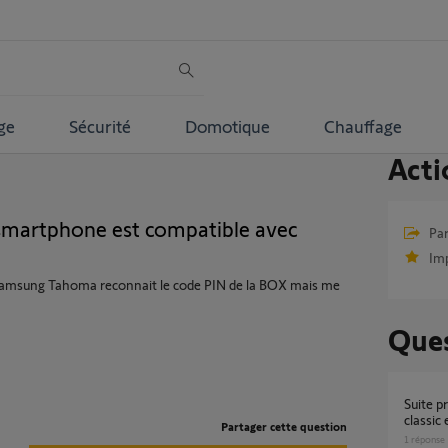
ge
Sécurité
Domotique
Chauffage
Acti
smartphone est compatible avec
Par
Im
amsung Tahoma reconnait le code PIN de la BOX mais me
Ques
Suite probléme entre application TAHOMA
classi
Partager cette question
1
réponse