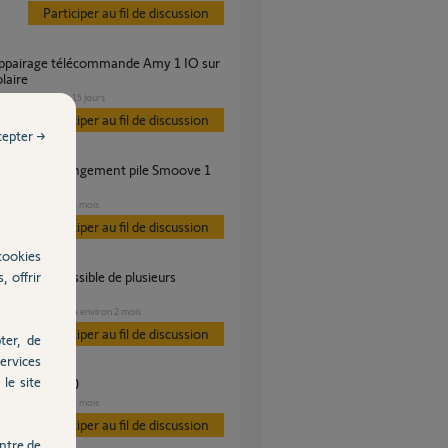
Participer au fil de discussion
olaire
VOLET
il y a 15 jours
s
Participer au fil de discussion
cepter →
?
VOLET
il y a 5 mois
s
Participer au fil de discussion
cookies
, offrir
mmandes
GARAGE
il y a environ 2 mois
s
Participer au fil de discussion
ter, de
ervices
le site
rs J406 et J410
VOLET
il y a 2 mois
s
Participer au fil de discussion
ntre de