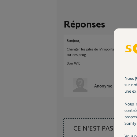
Réponses
Bonjour,
Changer les piles de n'importe quelle télé
sur ces prog.
Bon W.E
Nous (
sur not
Anonyme
il y a environ
une exp
Nous r
contrô
propos
Somfy 
CE N'EST PAS CE
Vous p