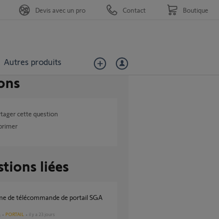
Devis avec un pro
Contact
Boutique
Autres produits
ons
tager cette question
primer
tions liées
PORTAIL
il y a 23 jours
s