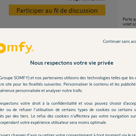
Participer au fil de discussion
Perte appairage télécommande Amy 1 IO sur
volet s
2
réponse
Continuer sans ac
commande n'a (heureusement) aucune influence
Problème après changement pile Smoove 1
IoHelp 
Nous respectons votre vie privée
8
réponse
Groupe SOMFY) et nos partenaires utilisons des technologies telles que les 
re site pour les finalités suivantes: Personnaliser le contenu et les publicités
Mémorisation impossible de plusieurs
 6 ans
téléco
érience personnalisée et analyser notre trafic.
3
réponse
espectons votre droit à la confidentialité et vous pouvez choisir d’accep
ler ou de refuser l'utilisation de certains types de cookies ou certains s
és par des tiers. Le refus des cookies n’affectera pas votre navigation sur 
Moteu
cependant votre expérience utilisateur sera moins optimale.
8
réponse
Posez votre question
ouvez changer d'avis ou retirer votre consentement à tout moment via le ce