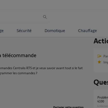
ge
Sécurité
Domotique
Chauffage
Acti
la télécommande
Par
Im
mandes Centralis RTS et je veux savoir avant tout si le fait
programmer les commandes ?
Ques
Problème de télécommande de portail SGA
4100
6
réponse
Partager cette question