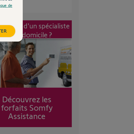
tique de
vention d'un spécialiste
TER
à mon domicile ?
Découvrez les
forfaits Somfy
Assistance