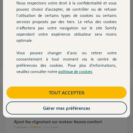
Réponses
Nous respectons votre droit à la confidentialité et vous
Chauffage
pouvez choisir d’accepter, de contrôler ou de refuser
l'utilisation de certains types de cookies ou certains
services proposés par des tiers. Le refus des cookies
Autres produits
Bonjour,
n’affectera pas votre navigation sur le site Somfy
N'importe quel feu avec lampe de 24 V 15 W maxi.
cependant votre expérience utilisateur sera moins
optimale.
Richy C.
il y a environ 6 ans
Vous pouvez changer d'avis ou retirer votre
Devis avec un pro
consentement à tout moment via le centre de
préférences des cookies. Pour plus d’informations,
veuillez consulter notre
politique de cookies
.
Contact
Boutique
TOUT ACCEPTER
Questions liées
Gérer mes préférences
Ajout feu clignotant sur moteur Axovia comfort
2
réponses
PORTAIL
il y a 3 mois