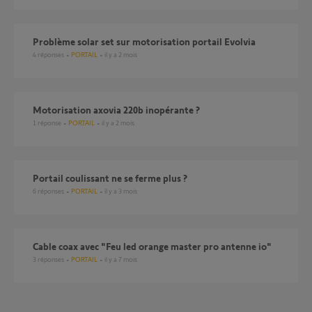
Problème solar set sur motorisation portail Evolvia
4
réponses
PORTAIL
il y a 2 mois
motorisation axovia 220b inopérante ?
1
réponse
PORTAIL
il y a 2 mois
Portail coulissant ne se ferme plus ?
6
réponses
PORTAIL
il y a 3 mois
Cable coax avec "Feu led orange master pro antenne io"
3
réponses
PORTAIL
il y a 7 mois