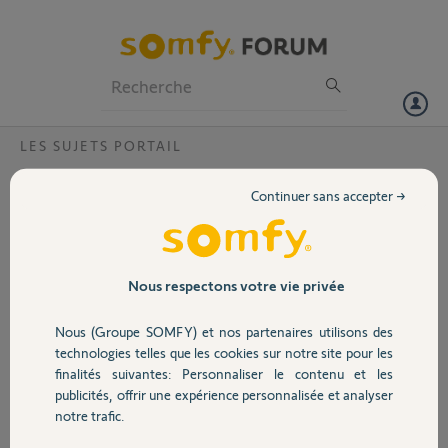
Particuliers
Professionnels
Forum
LES SUJETS PORTAIL
Volet
Feu clignotant à LED pour motorisation de
Continuer sans accepter →
portail et garage?
Portail
Bonjour, CE feu clignotant fourniavec la motorisation EVOLVIA 400
n'est plus disponible.
Garage
Par quoi peut-on le remplacer?
Nous respectons votre vie privée
Nous (Groupe SOMFY) et nos partenaires utilisons des
Daniel L.
Sécurité
il y a environ 6 ans
technologies telles que les cookies sur notre site pour les
finalités suivantes: Personnaliser le contenu et les
Participer au fil de discussion
publicités, offrir une expérience personnalisée et analyser
Domotique
notre trafic.