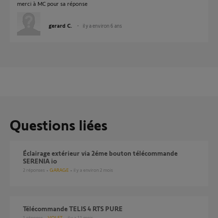
merci à MC pour sa réponse
gerard C.
il y a environ 6 ans
Questions liées
éclairage extérieur via 2éme bouton télécommande
SERENIA io
2
réponses
GARAGE
il y a environ 2 mois
Télécommande TELIS 4 RTS PURE
1
réponse
VOLET
il y a 11 mois