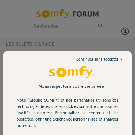
Particuliers
Professionnels
Forum
LES SUJETS GARAGE
Volet
remplacement 2eme telecommande
Continuer sans accepter →
bonjour
Portail
2eme telecommande morte
seule référence trouvée : KEYGO GX074
5048460C
Garage
Nous respectons votre vie privée
je n'ai pas la notice de la porte
d'apres mes recherches sur somfy, ce doit être un moteur DEXXO
Nous (Groupe SOMFY) et nos partenaires utilisons des
OPTIMO ou PRO & SMART
Sécurité
technologies telles que les cookies sur notre site pour les
mais RTS ou IO ????
finalités suivantes: Personnaliser le contenu et les
comment les différencier ?
publicités, offrir une expérience personnalisée et analyser
merci de votre aide
Domotique
notre trafic.
gerard C.