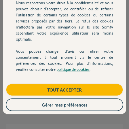
Nous respectons votre droit à la confidentialité et vous
Chauffage
il y a environ 6 ans
pouvez choisir d’accepter, de contrôler ou de refuser
Participer au fil de discussion
l'utilisation de certains types de cookies ou certains
services proposés par des tiers. Le refus des cookies
Autres produits
n’affectera pas votre navigation sur le site Somfy
cependant votre expérience utilisateur sera moins
Réponses
optimale.
Vous pouvez changer d'avis ou retirer votre
Devis avec un pro
Bonjour,
consentement à tout moment via le centre de
préférences des cookies. Pour plus d’informations,
pour différencier une Keygo RTS d'une IO;
veuillez consulter notre
politique de cookies
.
RTS = led rouge
Contact
IO = led verte
Les Keygo IO ne sont dispo que sur sites spécialisés en ligne.
Boutique
TOUT ACCEPTER
Bonne journée.
Gérer mes préférences
Anonyme
il y a environ 6 ans