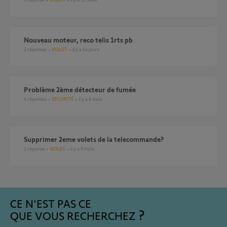
Nouveau moteur, reco telis 1rts pb
2
réponses
VOLET
il y a 14 jours
Problème 2ème détecteur de fumée
4
réponses
SÉCURITÉ
il y a 8 mois
Supprimer 2eme volets de la telecommande?
1
réponse
VOLET
il y a 9 mois
CE N'EST PAS CE
QUE VOUS RECHERCHEZ