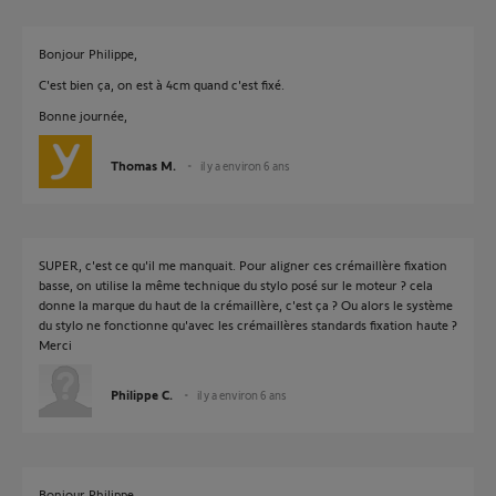
Bonjour Philippe,
C'est bien ça, on est à 4cm quand c'est fixé.
Bonne journée,
Thomas M.
il y a environ 6 ans
SUPER, c'est ce qu'il me manquait. Pour aligner ces crémaillère fixation
basse, on utilise la même technique du stylo posé sur le moteur ? cela
donne la marque du haut de la crémaillère, c'est ça ? Ou alors le système
du stylo ne fonctionne qu'avec les crémaillères standards fixation haute ?
Merci
Philippe C.
il y a environ 6 ans
Bonjour Philippe,