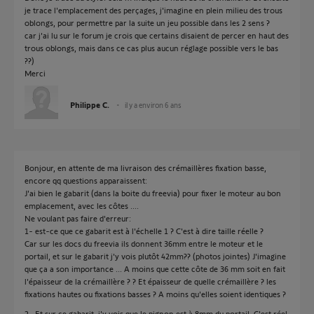
je trace l'emplacement des perçages, j'imagine en plein milieu des trous
oblongs, pour permettre par la suite un jeu possible dans les 2 sens ?
car j'ai lu sur le forum je crois que certains disaient de percer en haut des
trous oblongs, mais dans ce cas plus aucun réglage possible vers le bas
??)
Merci
Philippe C.
il y a environ 6 ans
Bonjour, en attente de ma livraison des crémaillères fixation basse,
encore qq questions apparaissent:
J'ai bien le gabarit (dans la boite du freevia) pour fixer le moteur au bon
emplacement, avec les côtes ....
Ne voulant pas faire d'erreur:
1- est-ce que ce gabarit est à l'échelle 1 ? C'est à dire taille réelle ?
Car sur les docs du freevia ils donnent 36mm entre le moteur et le
portail, et sur le gabarit j'y vois plutôt 42mm?? (photos jointes) J'imagine
que ça a son importance ... A moins que cette côte de 36 mm soit en fait
l'épaisseur de la crémaillère ? ? Et épaisseur de quelle crémaillère ? les
fixations hautes ou fixations basses ? A moins qu'elles soient identiques ?
2- Et sur ce gabarit, j'y vois que le pignon est à 8mm du portail. C'est réel