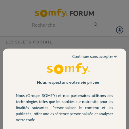
Particuliers
Professionnels
Forum
LES SUJETS PORTAIL
Volet
portail coulissant fixation cremaillère
Continuer sans accepter →
freevia ?
Portail
Bonjour,
malgré mes recherches,
Garage
je ne trouve pas la
Nous respectons votre vie privée
réponse à mon soucis.
Avant d'acheter un
Nous (Groupe SOMFY) et nos partenaires utilisons des
Sécurité
freevia 400, je
technologies telles que les cookies sur notre site pour les
souhaiterai savoir si j'ai la
finalités suivantes: Personnaliser le contenu et les
place d'installer la
publicités, offrir une expérience personnalisée et analyser
Domotique
crémaillère (et quel type: haute ou basse ??) et que le pignon passe
notre trafic.
aussi. Car j'ai les boulons de fixation des roues qui me gênent. et j'ai
l'impression que ça va pas passer. De plus si je commande un freevia