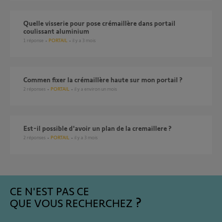
Quelle visserie pour pose crémaillère dans portail
coulissant aluminium
1
réponse
PORTAIL
il y a 3 mois
Commen fixer la crémaillère haute sur mon portail ?
2
réponses
PORTAIL
il y a environ un mois
Est-il possible d'avoir un plan de la cremaillere ?
2
réponses
PORTAIL
il y a 3 mois
CE N'EST PAS CE
QUE VOUS RECHERCHEZ