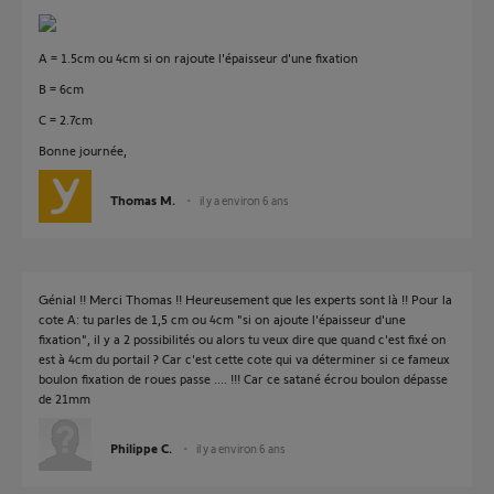
A = 1.5cm ou 4cm si on rajoute l'épaisseur d'une fixation
B = 6cm
C = 2.7cm
Bonne journée,
Thomas M.
il y a environ 6 ans
Génial !! Merci Thomas !! Heureusement que les experts sont là !! Pour la
cote A: tu parles de 1,5 cm ou 4cm "si on ajoute l'épaisseur d'une
fixation", il y a 2 possibilités ou alors tu veux dire que quand c'est fixé on
est à 4cm du portail ? Car c'est cette cote qui va déterminer si ce fameux
boulon fixation de roues passe .... !!! Car ce satané écrou boulon dépasse
de 21mm
Philippe C.
il y a environ 6 ans