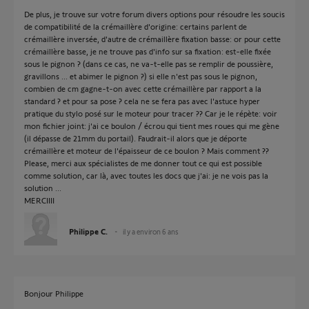
De plus, je trouve sur votre forum divers options pour résoudre les soucis
de compatibilité de la crémaillère d'origine: certains parlent de
crémaillère inversée, d'autre de crémaillère fixation basse: or pour cette
crémaillère basse, je ne trouve pas d'info sur sa fixation: est-elle fixée
sous le pignon ? (dans ce cas, ne va-t-elle pas se remplir de poussière,
gravillons ... et abimer le pignon ?) si elle n'est pas sous le pignon,
combien de cm gagne-t-on avec cette crémaillère par rapport a la
standard ? et pour sa pose ? cela ne se fera pas avec l'astuce hyper
pratique du stylo posé sur le moteur pour tracer ?? Car je le répète: voir
mon fichier joint: j'ai ce boulon / écrou qui tient mes roues qui me gène
(il dépasse de 21mm du portail). Faudrait-il alors que je déporte
crémaillère et moteur de l'épaisseur de ce boulon ? Mais comment ??
Please, merci aux spécialistes de me donner tout ce qui est possible
comme solution, car là, avec toutes les docs que j'ai: je ne vois pas la
solution ...
MERCIIII
Philippe C.
il y a environ 6 ans
Bonjour Philippe