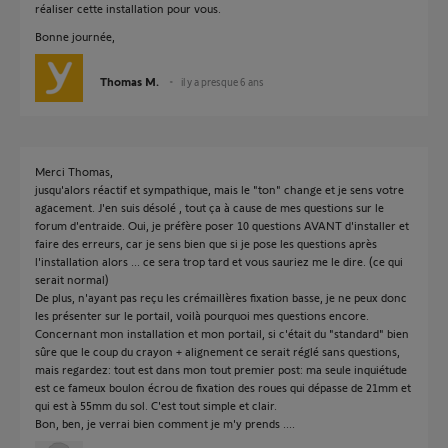
réaliser cette installation pour vous.
Bonne journée,
Thomas M.
il y a presque 6 ans
Merci Thomas,
jusqu'alors réactif et sympathique, mais le "ton" change et je sens votre
agacement. J'en suis désolé , tout ça à cause de mes questions sur le
forum d'entraide. Oui, je préfère poser 10 questions AVANT d'installer et
faire des erreurs, car je sens bien que si je pose les questions après
l'installation alors ... ce sera trop tard et vous sauriez me le dire. (ce qui
serait normal)
De plus, n'ayant pas reçu les crémaillères fixation basse, je ne peux donc
les présenter sur le portail, voilà pourquoi mes questions encore.
Concernant mon installation et mon portail, si c'était du "standard" bien
sûre que le coup du crayon + alignement ce serait réglé sans questions,
mais regardez: tout est dans mon tout premier post: ma seule inquiétude
est ce fameux boulon écrou de fixation des roues qui dépasse de 21mm et
qui est à 55mm du sol. C'est tout simple et clair.
Bon, ben, je verrai bien comment je m'y prends ....