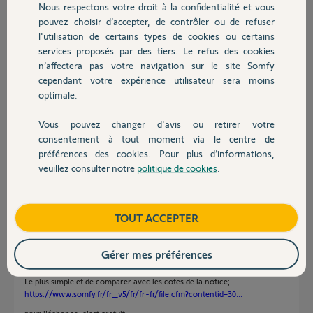
Nous respectons votre droit à la confidentialité et vous
Chauffage
avec ses crémaillères et que je dois changer pour d'autres
pouvez choisir d’accepter, de contrôler ou de refuser
crémaillères, comment ça se passe ? C'est pris en charge ?
l'utilisation de certains types de cookies ou certains
Je dois aussi de toute façon acheter plus de crémaillère car mon
services proposés par des tiers. Le refus des cookies
Autres produits
portail fait 5 m et le lot de crémaillère de base fait 4m. et je vois que si
n’affectera pas votre navigation sur le site Somfy
on en rachète en plus , elles ne sont que par 1 m. C'est ça ? Merci de
cependant votre expérience utilisateur sera moins
votre aide. Donc dites moi si compte tenu des cotes dans mon dessin
optimale.
joint: est-ce que ça passe ? Merci
Vous pouvez changer d'avis ou retirer votre
Philippe C.
Devis avec un pro
consentement à tout moment via le centre de
il y a environ 6 ans
préférences des cookies. Pour plus d’informations,
Participer au fil de discussion
veuillez consulter notre
politique de cookies
.
Contact
Réponses
Boutique
TOUT ACCEPTER
Gérer mes préférences
Bonjour,
Le plus simple et de comparer avec les cotes de la notice;
https://www.somfy.fr/fr_v5/fr/fr-fr/file.cfm?contentid=30...