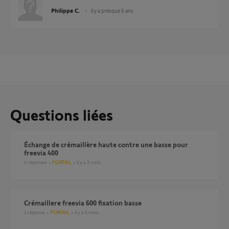
Philippe C.
il y a presque 6 ans
Questions liées
Échange de crémaillère haute contre une basse pour
freevia 400
4
réponses
PORTAIL
il y a 2 mois
Crémaillere freevia 600 fixation basse
1
réponse
PORTAIL
il y a 6 mois