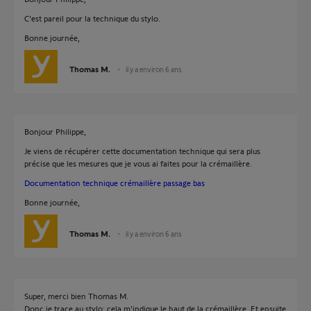
C'est pareil pour la technique du stylo.
Bonne journée,
Thomas M.
il y a environ 6 ans
Bonjour Philippe,
Je viens de récupérer cette documentation technique qui sera plus
précise que les mesures que je vous ai faites pour la crémaillère.
Documentation technique crémaillère passage bas
Bonne journée,
Thomas M.
il y a environ 6 ans
Super, merci bien Thomas M.
Donc je trace au stylo: cela m'indique le haut de la crémaillère. Et ensuite