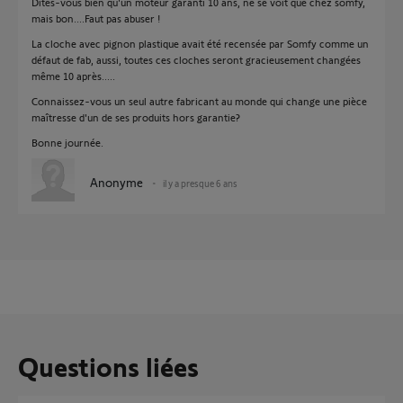
Dites-vous bien qu'un moteur garanti 10 ans, ne se voit que chez somfy,
mais bon....Faut pas abuser !
La cloche avec pignon plastique avait été recensée par Somfy comme un
défaut de fab, aussi, toutes ces cloches seront gracieusement changées
même 10 après.....
Connaissez-vous un seul autre fabricant au monde qui change une pièce
maîtresse d'un de ses produits hors garantie?
Bonne journée.
Anonyme
il y a presque 6 ans
Questions liées