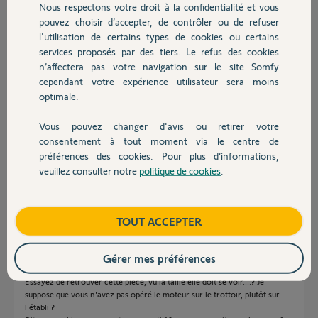
Nous respectons votre droit à la confidentialité et vous
remplacement (ou achat) de cette pièce
Chauffage
pouvez choisir d’accepter, de contrôler ou de refuser
spécifique, comme cela semble avoir été possible pour deux autres
l'utilisation de certains types de cookies ou certains
personnes du forum. Je vous en remercie par avance et en serais bien
reconnaissant.
services proposés par des tiers. Le refus des cookies
Autres produits
Cordialement,
n’affectera pas votre navigation sur le site Somfy
François
cependant votre expérience utilisateur sera moins
optimale.
francois P.
Vous pouvez changer d'avis ou retirer votre
il y a presque 6 ans
Devis avec un pro
consentement à tout moment via le centre de
Participer au fil de discussion
préférences des cookies. Pour plus d’informations,
veuillez consulter notre
politique de cookies
.
Contact
Réponses
Boutique
TOUT ACCEPTER
Bonjour,
Gérer mes préférences
Il faudra attendre l'avis d'un technicien.
Essayez de retrouver cette pièce, vu la taille elle doit se voir....? Je
suppose que vous n'avez pas opéré le moteur sur le trottoir, plutôt sur
l'établi ?