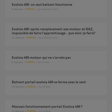
Evolvia 400: un seul battant fonctionne
9
réponses
PORTAIL
il y a environ 2 mois
Evolvia 400-après remplacement axe moteur et RAZ,
impossible de faire l'apprentissage.. que dois-je faire?
11
réponses
PORTAIL
il y a environ un an
Evolvia 400 moteur qui ne s'arrete pas
8
réponses
PORTAIL
il y a 3 mois
Battant portail evolvia 400 se ferme avec le vent
29
réponses
PORTAIL
il y a 8 mois
Mauvais fonctionnement portail Evolvia 400 ?
13
réponses
PORTAIL
il y a 5 mois