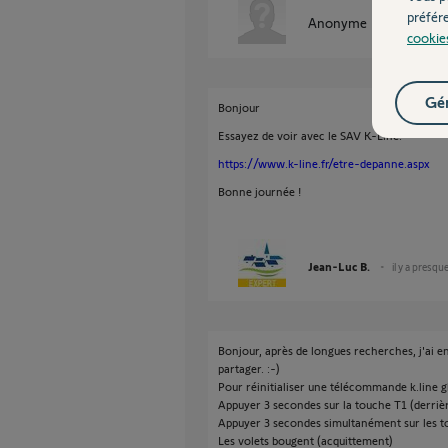
préfér
Anonyme
il y a presque
cookie
Gér
Bonjour
Essayez de voir avec le SAV K-Line:
https://www.k-line.fr/etre-depanne.aspx
Bonne journée !
Jean-Luc B.
il y a presqu
Bonjour, après de longues recherches, j'ai en
partager. :-)
Pour réinitialiser une télécommande k.line glo
Appuyer 3 secondes sur la touche T1 (derriè
Appuyer 3 secondes simultanément sur les to
Les volets bougent (acquittement)