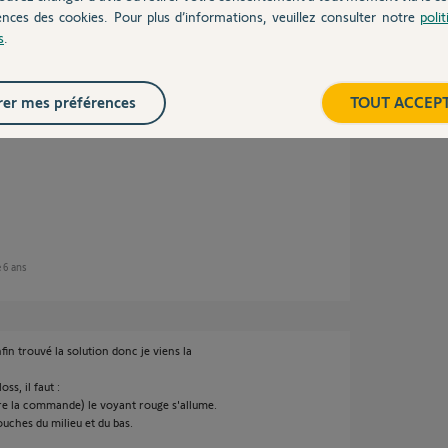
ences des cookies. Pour plus d’informations, veuillez consulter notre
poli
 6 ans
s
.
er mes préférences
TOUT ACCEP
e 6 ans
fin trouvé la solution donc je viens la
ss, il faut :
re la commande) le voyant rouge s'allume.
uches du milieu et du bas.