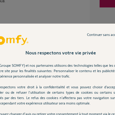
 BUB.
 6 ans
Continuer sans ac
nt associés à des volets roulants budendorff
Nous respectons votre vie privée
Groupe SOMFY) et nos partenaires utilisons des technologies telles que les 
re site pour les finalités suivantes: Personnaliser le contenu et les publicités
érience personnalisée et analyser notre trafic.
espectons votre droit à la confidentialité et vous pouvez choisir d’accep
ler ou de refuser l'utilisation de certains types de cookies ou certains s
ent pas sur du Somfy.
és par des tiers. Le refus des cookies n’affectera pas votre navigation sur 
cependant votre expérience utilisateur sera moins optimale.
ouvez changer d'avis ou retirer votre consentement à tout moment via le ce