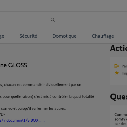
ge
Sécurité
Domotique
Chauffage
Acti
line GLOSS
Par
Im
ts, chacun est commandé individuellement par un
Ques
 pour quelle raison) s'est mis à contrôler la quasi totalité
on volet puisqu'il va fermer les autres.
PDF :
Comment piloter avec ma box tahoma
somfy d
ocs/indocument1/SIBOX_...
par des