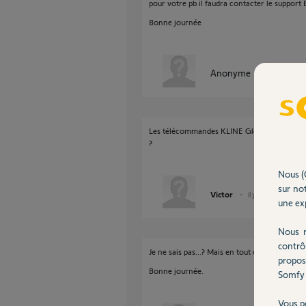
pour votre pb il faudra contacter le support
Bonne journée
Anonyme
il y a presque
Les télécommandes KLINE Gloss sont forcéme
?
Nous (
sur not
Victor
il y a presque 6 ans
une exp
Nous r
contrô
Je ne sais pas...? Mais en tout cas certainem
propos
Bonne journée.
Somfy 
Vous p