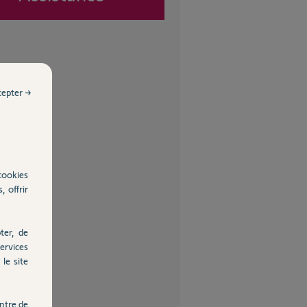
cepter →
cookies
, offrir
ter, de
ervices
le site
ntre de