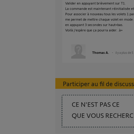
Valider en appuyant brièvement sur T1.
La commande est maintenant réinitialisée et n
Pour associer à nouveau tous les volets 1 par 
me permet de mettre chaque volet en mode a
en appuyant 3 secondes sur haut+bas.
Voilà j'espère que ça pourra aider. .à+
Thomas A.
il y a plus de 
Participer au fil de discus
CE N'EST PAS CE
QUE VOUS RECHER