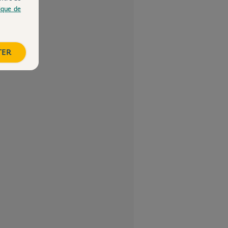
tique de
TER