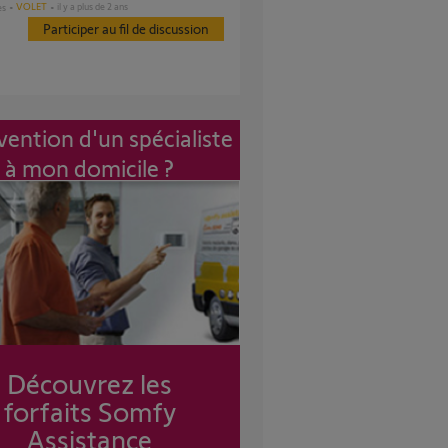
VOLET
il y a plus de 2 ans
es
Participer au fil de discussion
vention d'un spécialiste
à mon domicile ?
Découvrez les
forfaits Somfy
Assistance