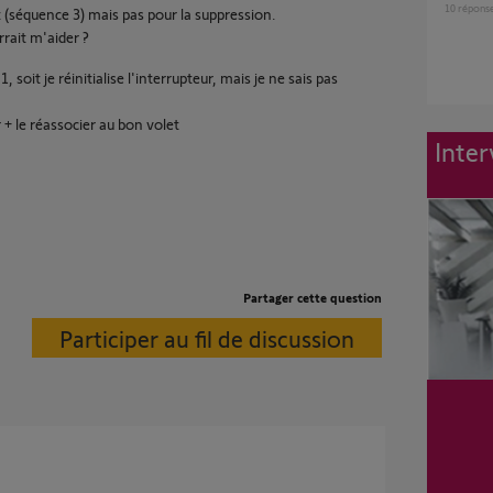
10
répons
t (séquence 3) mais pas pour la suppression.
rrait m'aider ?
, soit je réinitialise l'interrupteur, mais je ne sais pas
r + le réassocier au bon volet
Inter
Partager cette question
Participer au fil de discussion