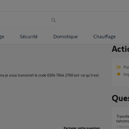
ge
Sécurité
Domotique
Chauffage
Acti
Par
Im
a je vous transmet le code 0204 7044 2760 est-ce qu'il est
Ques
Transfert d'une clé io kit de connectivité vers
tahoma
3
réponse
Partager cette question