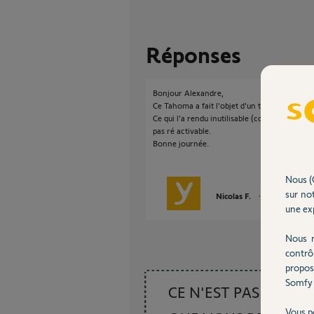
Réponses
Bonjour Alexandre,
Ce Tahoma a fait l'objet d'un transfert vers
Ce qui l'a rendu inutilisable (comme indiqué l
pas ré activable.
Bonne journée.
Nous (
sur not
Nicolas F.
il y a presque 6
une exp
Nous r
contrô
propos
Somfy 
CE N'EST PAS CE
Vous p