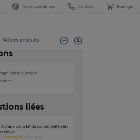
Devis avec un pro
Contact
Boutique
Autres produits
ons
tager cette question
primer
tions liées
 switch
DOMOTIQUE
il y a 13 jours
s