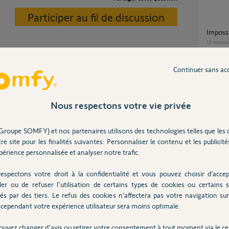
Participer au fil de discussion
Imposs
16
répons
Continuer sans ac
 un autre tahoma V2,
Impossible de connecter tahoma switch suite
ors de la procédure de transfert). il n'est donc
a chan
4
réponse
Nous respectons votre vie privée
Groupe SOMFY) et nos partenaires utilisons des technologies telles que les 
perte de connexion Tahoma + perte de
re site pour les finalités suivantes: Personnaliser le contenu et les publicités
portée
 ans
érience personnalisée et analyser notre trafic.
2
réponse
espectons votre droit à la confidentialité et vous pouvez choisir d’accep
ler ou de refuser l'utilisation de certains types de cookies ou certains s
je souhaite un transfert kit de connectivité
és par des tiers. Le refus des cookies n’affectera pas votre navigation sur 
vers 
cependant votre expérience utilisateur sera moins optimale.
2
réponse
Posez votre question
ouvez changer d'avis ou retirer votre consentement à tout moment via le ce