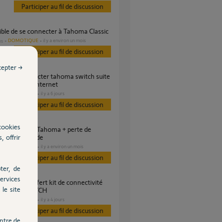
Participer au fil de discussion
ible de se connecter à Tahoma Classic
DOMOTIQUE
il y a environ un mois
es
Participer au fil de discussion
cepter →
gement box internet
DOMOTIQUE
il y a 6 jours
s
Participer au fil de discussion
cookies
, offrir
 télécommande
DOMOTIQUE
il y a environ un mois
s
Participer au fil de discussion
ter, de
ervices
le site
TAHOMA SWITCH
DOMOTIQUE
il y a 4 jours
s
Participer au fil de discussion
ntre de