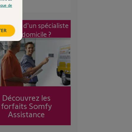
tique de
vention d'un spécialiste
TER
à mon domicile ?
Découvrez les
forfaits Somfy
Assistance