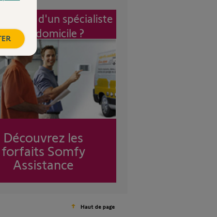
vention d'un spécialiste
à mon domicile ?
TER
Découvrez les
forfaits Somfy
Assistance
Haut de page