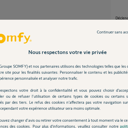
Décle
15
répons
Continuer sans ac
Partager cette question
Sirène
Participer au fil de discussion
3
réponse
Nous respectons votre vie privée
Groupe SOMFY) et nos partenaires utilisons des technologies telles que les 
Camér
re site pour les finalités suivantes: Personnaliser le contenu et les publicités
1
réponse
érience personnalisée et analyser notre trafic.
faut continuer l'installation malgré la sirène.
 de polystyrène scotché pour épargner vos
espectons votre droit à la confidentialité et vous pouvez choisir d’accep
Regla
ler ou de refuser l'utilisation de certains types de cookies ou certains s
és par des tiers. Le refus des cookies n’affectera pas votre navigation sur 
1
réponse
cependant votre expérience utilisateur sera moins optimale.
6 ans
ouvez changer d'avis ou retirer votre consentement à tout moment via le ce
ences des cookies. Pour plus d’informations, veuillez consulter notre
poli