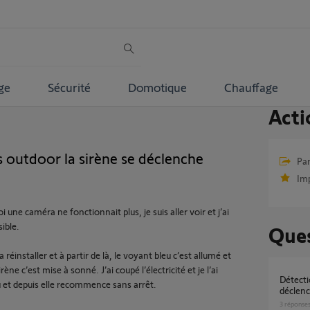
ge
Sécurité
Domotique
Chauffage
Acti
 outdoor la sirène se déclenche
Par
Im
ne caméra ne fonctionnait plus, je suis aller voir et j’ai
sible.
Ques
la réinstaller et à partir de là, le voyant bleu c’est allumé et
ne c’est mise à sonné. J’ai coupé l’électricité et je l’ai
Détection par Camera Outdoor 2 - Peut-on
u et depuis elle recommence sans arrêt.
déclen
3
réponse