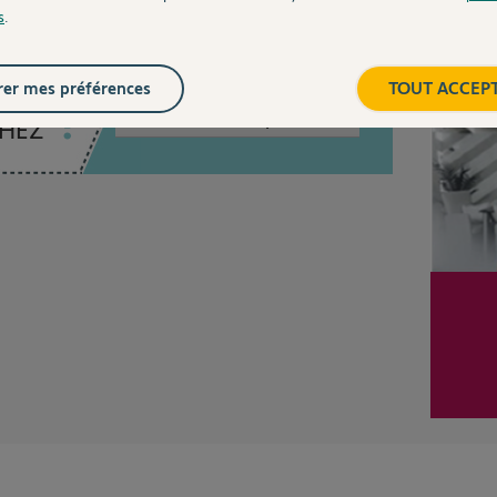
s
.
Inter
er mes préférences
TOUT ACCEP
Posez votre question
CHEZ