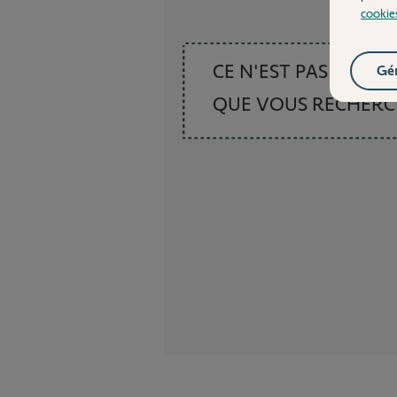
cookie
CE N'EST PAS CE
Gér
QUE VOUS RECHER