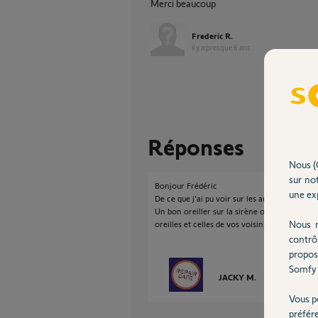
Merci beaucoup
Frederic R.
il y a presque 6 ans
Réponses
Nous (
sur not
Bonjour Frédéric
une exp
De ce que j'ai pu voir sur les autres posts, il 
Un bon oreiller sur la sirène ou un morceau
Nous r
oreilles et celles de vos voisins.
contrô
propos
Somfy 
JACKY M.
il y a presque 
Vous p
préfér