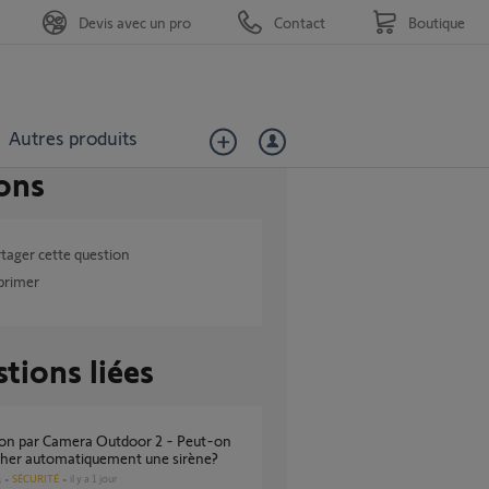
Devis avec un pro
Contact
Boutique
Autres produits
ons
tager cette question
primer
tions liées
cher automatiquement une sirène?
SÉCURITÉ
il y a 1 jour
s