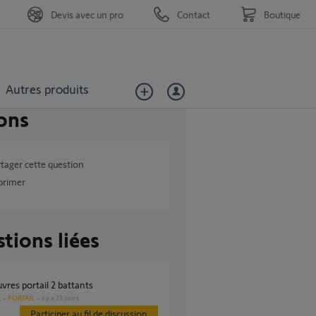
Devis avec un pro
Contact
Boutique
Autres produits
ons
tager cette question
primer
tions liées
vres portail 2 battants
PORTAIL
il y a 23 jours
s
Participer au fil de discussion