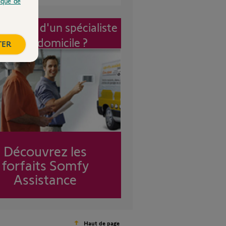
tique de
vention d'un spécialiste
à mon domicile ?
TER
Découvrez les
forfaits Somfy
Assistance
Haut de page