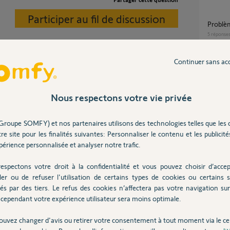
Participer au fil de discussion
Problè
5
réponse
Continuer sans ac
Portai
4
réponse
Nous respectons votre vie privée
 fermetures.
Cellules photoélectriques et portail elixo 500
Groupe SOMFY) et nos partenaires utilisons des technologies telles que les 
3s io ?
re site pour les finalités suivantes: Personnaliser le contenu et les publicités
5
réponse
s
érience personnalisée et analyser notre trafic.
espectons votre droit à la confidentialité et vous pouvez choisir d’accep
Pas d arret portail quand passage devant
ler ou de refuser l'utilisation de certains types de cookies ou certains s
cellule
és par des tiers. Le refus des cookies n’affectera pas votre navigation sur 
6
réponse
tions qu'on vous pose !
cependant votre expérience utilisateur sera moins optimale.
disfonctionnement-fermeture-portail-
ouvez changer d'avis ou retirer votre consentement à tout moment via le ce