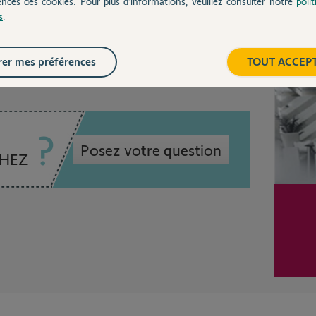
ences des cookies. Pour plus d’informations, veuillez consulter notre
poli
s
.
Inter
 5 ans
er mes préférences
TOUT ACCEP
Posez votre question
CHEZ