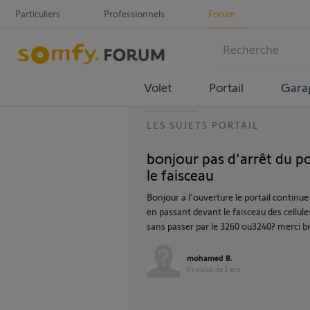
Particuliers
Professionnels
Forum
Volet
Portail
Gara
LES SUJETS PORTAIL
bonjour pas d'arrêt du po
le faisceau
Bonjour a l'ouverture le portail contin
en passant devant le faisceau des cellu
sans passer par le 3260 ou3240? merc
mohamed B.
il y a plus de 5 ans