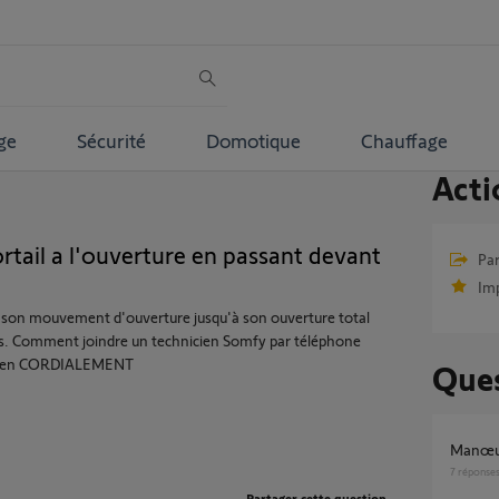
ge
Sécurité
Domotique
Chauffage
Acti
rtail a l'ouverture en passant devant
Par
Im
ue son mouvement d'ouverture jusqu'à son ouverture total
les. Comment joindre un technicien Somfy par téléphone
i bien CORDIALEMENT
Ques
Manœu
7
réponse
Partager cette question