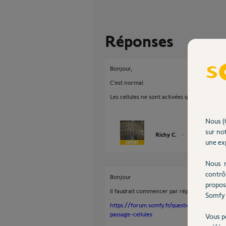
Réponses
Bonjour,
C'est normal.
Les cellules ne sont activées que pendant les
Nous (
sur not
Richy C.
il y a plus de 5 an
une exp
Nous r
contrô
Bonjour
propos
Il faudrait commencer par répondre aux ques
Somfy 
https://forum.somfy.fr/questions/2516327-
passage-cellules
Vous p