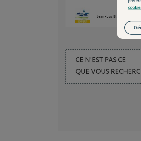
préfér
cookie
Jean-Luc B.
il y a plus de
Gér
CE N'EST PAS CE
QUE VOUS RECHER