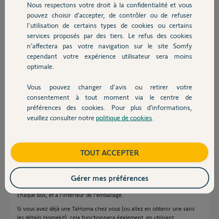
Nous respectons votre droit à la confidentialité et vous
chez vous ou que vous receviez une nouvelle box.
Chauffage
pouvez choisir d’accepter, de contrôler ou de refuser
l'utilisation de certains types de cookies ou certains
La 1ère génération de TaHoma, la Somfy box et TaHoma Rail-DIN ne
services proposés par des tiers. Le refus des cookies
Autres produits
sont pas compatibles (voir images ci-dessous) :
n’affectera pas votre navigation sur le site Somfy
- La 1ère génération de TaHoma et la Somfy box: ne supportent pas les
cependant votre expérience utilisateur sera moins
nouvelles compatibilités conformément à nos directives de mise à jour
optimale.
TaHoma, et ne sont pas certifiées par Apple.
Vous pouvez changer d'avis ou retirer votre
- TaHoma Rail-DIN: n’est pas autorisée par Apple car les principales
Devis avec un pro
caractéristiques de la box sont séparées en plusieurs pièces, et plus
consentement à tout moment via le centre de
particulièrement l’antenne IO.
préférences des cookies. Pour plus d’informations,
veuillez consulter notre
politique de cookies
.
Contact
La production de box TaHoma a été mise à jour pour inclure les
spécifications Homekit :
Boutique
TOUT ACCEPTER
- L’usine TaHoma doit être certifiée MFi (Fabriqué pour
iPhone/iPad/iPod, un programme de licence Apple).
Gérer mes préférences
- Chaque box TaHoma se verra attribuer un code Homekit unique (un QR
code de configuration). Le code de configuration est disponible sous
chaque box, et à l’intérieur de l’emballage.
Si vous avez déjà une TaHoma chez vous (ou allez en obtenir une sans
les détails Homekit), cela fonctionnera également, en utilisant