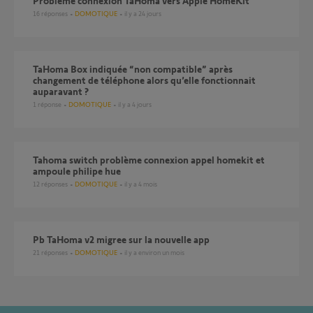
Problème connexion TaHoma vers Apple HomeKit
16
réponses
DOMOTIQUE
il y a 24 jours
TaHoma Box indiquée “non compatible” après
changement de téléphone alors qu’elle fonctionnait
auparavant ?
1
réponse
DOMOTIQUE
il y a 4 jours
Tahoma switch problème connexion appel homekit et
ampoule philipe hue
12
réponses
DOMOTIQUE
il y a 4 mois
Pb TaHoma v2 migree sur la nouvelle app
21
réponses
DOMOTIQUE
il y a environ un mois