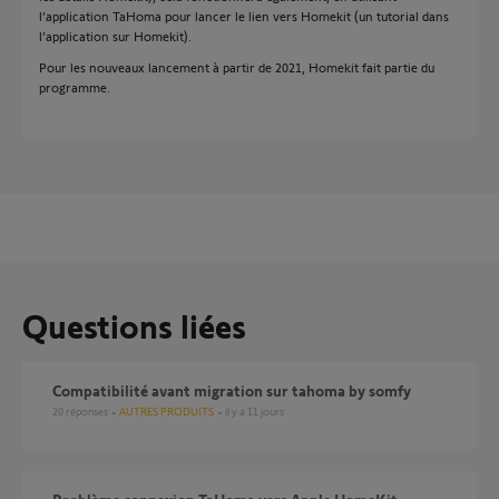
l’application TaHoma pour lancer le lien vers Homekit (un tutorial dans
l’application sur Homekit).
Pour les nouveaux lancement à partir de 2021, Homekit fait partie du
programme.
Questions liées
compatibilité avant migration sur tahoma by somfy
20
réponses
AUTRES PRODUITS
il y a 11 jours