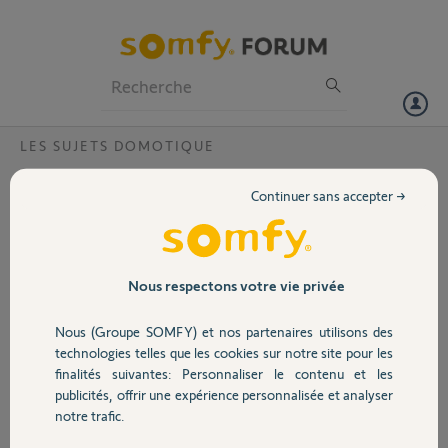
Particuliers
Professionnels
Forum
LES SUJETS DOMOTIQUE
Volet
FAQ TaHoma : Quelles box domotiques
Continuer sans accepter →
Somfy sont compatibles avec la
Portail
technologie Homekit et pourquoi ?
Garage
Nous respectons votre vie privée
Réponses
Nous (Groupe SOMFY) et nos partenaires utilisons des
Sécurité
technologies telles que les cookies sur notre site pour les
finalités suivantes: Personnaliser le contenu et les
Chaque génération de box doit suivre un processus de certification
spécifique.
publicités, offrir une expérience personnalisée et analyser
Domotique
notre trafic.
Le processus de certification actuel concerne la box TaHoma de 2ème
génération (voir image ci-dessous), que vous ayez déjà une TaHoma