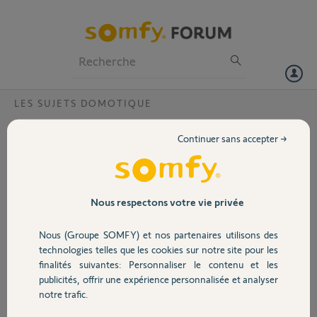
Particuliers
Professionnels
Forum
LES SUJETS DOMOTIQUE
Volet
Compatbilité Tahoma Prémium
Continuer sans accepter →
Bonjour,
Portail
je souhaiterai savoir si je peux raccorder mon alarme Protexium 400
ainsi que mes capteurs, mes télécommandes de volet Legrand Home
+ et une télécommande pour volet Voltec 433 Mhz avec une Box
Garage
Nous respectons votre vie privée
Tahoma Prémium. Si ce n'est pas le cas, existe t-il des passerelles ?
L’objectif étant de pourvoir tout piloter depuis une seule interface. Je
Nous (Groupe SOMFY) et nos partenaires utilisons des
vous remercie par avance.
Sécurité
technologies telles que les cookies sur notre site pour les
Cordialement
finalités suivantes: Personnaliser le contenu et les
Joël
publicités, offrir une expérience personnalisée et analyser
Domotique
notre trafic.
Joel C.
il y a plus de 5 ans