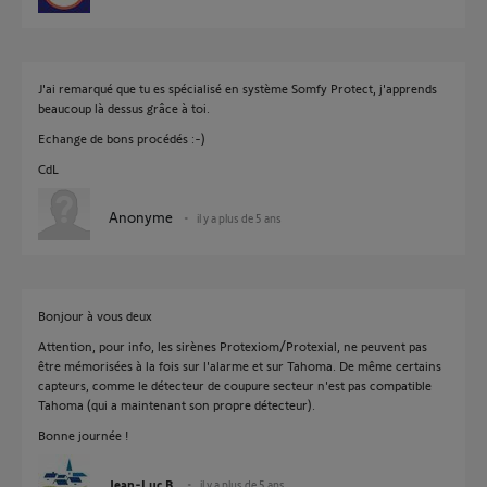
J'ai remarqué que tu es spécialisé en système Somfy Protect, j'apprends
beaucoup là dessus grâce à toi.
Echange de bons procédés :-)
CdL
Anonyme
il y a plus de 5 ans
Bonjour à vous deux
Attention, pour info, les sirènes Protexiom/Protexial, ne peuvent pas
être mémorisées à la fois sur l'alarme et sur Tahoma. De même certains
capteurs, comme le détecteur de coupure secteur n'est pas compatible
Tahoma (qui a maintenant son propre détecteur).
Bonne journée !
Jean-Luc B.
il y a plus de 5 ans