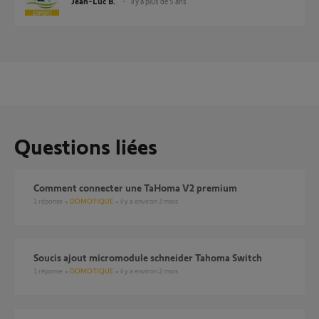
Jean-Luc B.
il y a plus de 5 ans
Questions liées
comment connecter une TaHoma V2 premium
1
réponse
DOMOTIQUE
il y a environ 2 mois
Soucis ajout micromodule schneider Tahoma Switch
1
réponse
DOMOTIQUE
il y a environ 2 mois