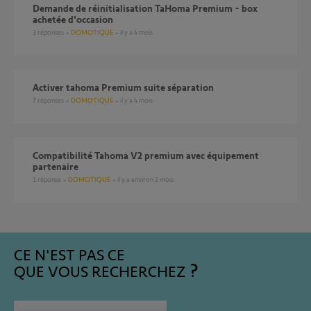
Demande de réinitialisation TaHoma Premium - box
achetée d'occasion
3
réponses
DOMOTIQUE
il y a 4 mois
Activer tahoma Premium suite séparation
7
réponses
DOMOTIQUE
il y a 4 mois
compatibilité Tahoma V2 premium avec équipement
partenaire
1
réponse
DOMOTIQUE
il y a environ 2 mois
CE N'EST PAS CE
QUE VOUS RECHERCHEZ