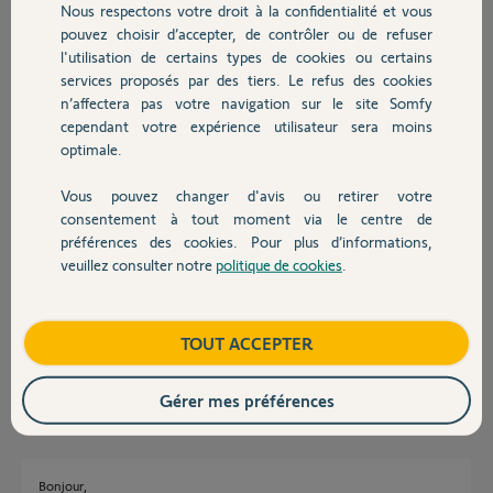
Nous respectons votre droit à la confidentialité et vous
Chauffage
Participer au fil de discussion
pouvez choisir d’accepter, de contrôler ou de refuser
l'utilisation de certains types de cookies ou certains
services proposés par des tiers. Le refus des cookies
Autres produits
n’affectera pas votre navigation sur le site Somfy
Réponses
cependant votre expérience utilisateur sera moins
optimale.
Bonjour Joel
Vous pouvez changer d'avis ou retirer votre
Protexiom s'intègre dans Tahoma au même titre que des volets roulants.
Devis avec un pro
consentement à tout moment via le centre de
Les capteurs de la protexiom n'apparaitrons pas dans Tahoma.
préférences des cookies. Pour plus d’informations,
En ce qui concerne les autres accessoires il faut regarder chez le
veuillez consulter notre
politique de cookies
.
constructeur s'il sont compatible SOMFY.
Contact
En ce qui concerne la passerelle, pour faire communiquer tout ça, il faut
que le matériel soit compatible IFTTT ce qui est le cas pour Somfy.
https://www.somfy.fr/a-propos-de-somfy/programme-so-open/...
Boutique
TOUT ACCEPTER
JACKY M.
il y a plus de 5 ans
Gérer mes préférences
Bonjour,