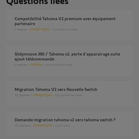
Questions liées
compatibilité Tahoma V2 premium avec équipement
partenaire
1
réponse
DOMOTIQUE
il y a environ 2 mois
Slidymoove 300 / Tahoma v2: perte d'apparairage suite
ajout télécommande
1
réponse
PORTAIL
il y a environ un mois
Migration Tahoma V2 vers Nouvelle Switch
32
réponses
DOMOTIQUE
il y a environ un mois
demande migration tahoma v2 vers tahoma switch ?
49
réponses
DOMOTIQUE
il y a 3 mois