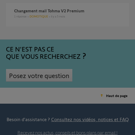
Changement mail Tohma V2 Premium
1
réponse
DOMOTIQUE
il y a 5 mois
CE N'EST PAS CE
QUE VOUS RECHERCHEZ
Posez votre question
Haut de page
Besoin d’assistance ?
Consultez nos vidéos, notices et FAQ
Recevez nos actus, conseils et bons plans par email !