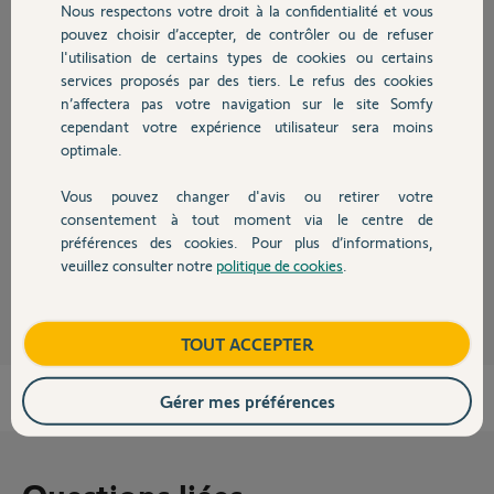
Participer au fil de discussion
Nous respectons votre droit à la confidentialité et vous
Chauffage
pouvez choisir d’accepter, de contrôler ou de refuser
l'utilisation de certains types de cookies ou certains
services proposés par des tiers. Le refus des cookies
Autres produits
Réponses
n’affectera pas votre navigation sur le site Somfy
cependant votre expérience utilisateur sera moins
optimale.
Bonjour
Il faut utiliser la nouvelle application sur smartphone "Tahoma By Somfy"
Vous pouvez changer d'avis ou retirer votre
Devis avec un pro
consentement à tout moment via le centre de
Cette Tahoma ne plus être activé avec l'ancienne application.
préférences des cookies. Pour plus d’informations,
veuillez consulter notre
politique de cookies
.
JACKY M.
il y a environ 2 mois
Contact
Boutique
TOUT ACCEPTER
Gérer mes préférences