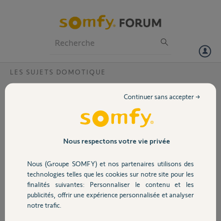
Particuliers
Professionnels
Forum
LES SUJETS DOMOTIQUE
Volet
comment connecter une TaHoma V2
Continuer sans accepter →
premium
Portail
Bonjour,
J'ai fait l'acquisition récente d'un box Tahoma V2 premium. J'ai fait
Garage
plusieurs essais de connections sur le site somfy-connect et à chaque
Nous respectons votre vie privée
fois il y a en retour un message d" erreur du serveur. Merci de
m'indiquer la procédure à suivre pour éviter cette erreur.
Nous (Groupe SOMFY) et nos partenaires utilisons des
Sécurité
Merci de votre aide, cordialement
technologies telles que les cookies sur notre site pour les
JC Leverrier
finalités suivantes: Personnaliser le contenu et les
publicités, offrir une expérience personnalisée et analyser
Domotique
Jean-Claude L.
notre trafic.
il y a environ 2 mois