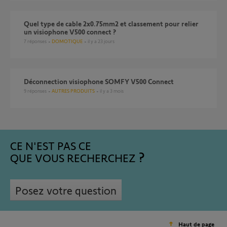
Quel type de cable 2x0.75mm2 et classement pour relier
un visiophone V500 connect ?
7
réponses
DOMOTIQUE
il y a 23 jours
Déconnection visiophone SOMFY V500 Connect
9
réponses
AUTRES PRODUITS
il y a 3 mois
CE N'EST PAS CE
QUE VOUS RECHERCHEZ
Posez votre question
Haut de page