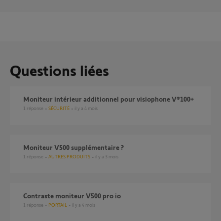
Questions liées
Moniteur intérieur additionnel pour visiophone V®100+
1
réponse
SÉCURITÉ
il y a 4 mois
Moniteur V500 supplémentaire ?
1
réponse
AUTRES PRODUITS
il y a 3 mois
Contraste moniteur V500 pro io
1
réponse
PORTAIL
il y a 4 mois