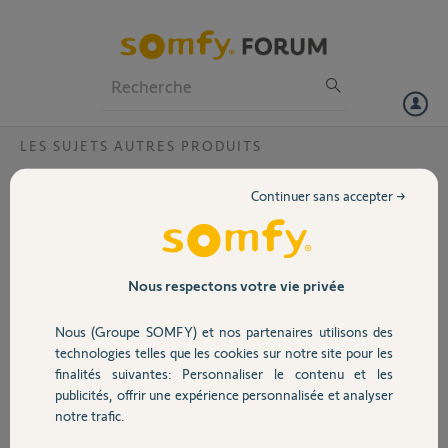
Particuliers
Professionnels
Forum
LES SUJETS AUTRES PRODUITS
Volet
Moniteur additionnelle V500
Continuer sans accepter →
Bonjour à tous, je possède actuellement un interphone v500 rts et
Portail
souhaite ajouter un moniteur additionnel.
J’ai la
Possibilité d’avoir un kit complet v500(platine et moniteur). Puis-je
Garage
Nous respectons votre vie privée
utiliser le moniteur du pack en additionnel ou s’agit-il vraiment d’un
moniteur à part entière ? Cela me permettrait de garder la platine en
Nous (Groupe SOMFY) et nos partenaires utilisons des
spares de rechange au cas où.
Sécurité
technologies telles que les cookies sur notre site pour les
Merci d’avance.
finalités suivantes: Personnaliser le contenu et les
publicités, offrir une expérience personnalisée et analyser
Domotique
Yousri B.
notre trafic.
il y a plus de 5 ans