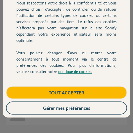
Participer au fil de discussion
Nous respectons votre droit à la confidentialité et vous
Chauffage
pouvez choisir d’accepter, de contrôler ou de refuser
l'utilisation de certains types de cookies ou certains
services proposés par des tiers. Le refus des cookies
Autres produits
Réponses
n’affectera pas votre navigation sur le site Somfy
cependant votre expérience utilisateur sera moins
optimale.
Bonjour
Vous pouvez changer d'avis ou retirer votre
C'est le même moniteur.
Devis avec un pro
consentement à tout moment via le centre de
Bonne journée !
préférences des cookies. Pour plus d’informations,
veuillez consulter notre
politique de cookies
.
Contact
Jean-Luc B.
il y a plus de 5 ans
Boutique
TOUT ACCEPTER
super merci beaucoup pour le retour.
Gérer mes préférences
Yousri B.
il y a plus de 5 ans