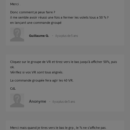
Merci .
Donc comment je peux faire ?
il me semble avoir réussi une fois a fermer les volets tous a 50 % ?
en lançant une commande groupé
Guillaume G.
il y a plus de 5 ans
Cliquez sur le groupe de VR et tirez vers le bas jusqu'à afficher 50%, puis
ok.
Vérifiez si vos VR sont tous alignés.
La commande groupée fera agir les 40 VR.
CdL
Anonyme
il y a plus de 5 ans
Merci mais quand je tires vers le bas le grp , le % ne s'affiche pas.