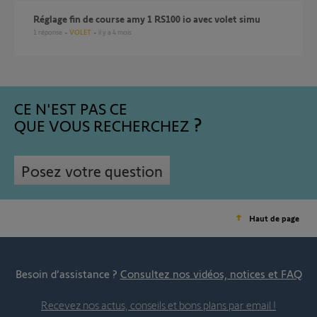
Réglage fin de course amy 1 RS100 io avec volet simu
1
réponse
VOLET
il y a 4 mois
CE N'EST PAS CE
QUE VOUS RECHERCHEZ
Posez votre question
Haut de page
Besoin d’assistance ?
Consultez nos vidéos, notices et FAQ
Recevez nos actus, conseils et bons plans par email !