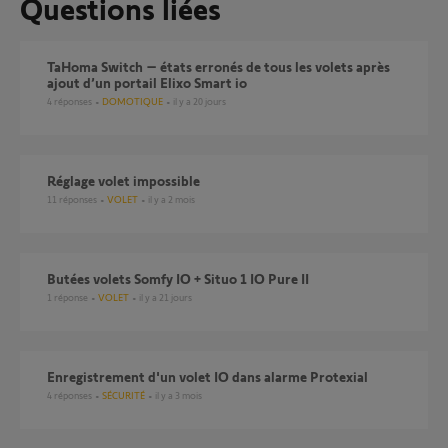
Questions liées
TaHoma Switch – états erronés de tous les volets après
ajout d’un portail Elixo Smart io
4
réponses
DOMOTIQUE
il y a 20 jours
Réglage volet impossible
11
réponses
VOLET
il y a 2 mois
Butées volets Somfy IO + Situo 1 IO Pure II
1
réponse
VOLET
il y a 21 jours
Enregistrement d'un volet IO dans alarme Protexial
4
réponses
SÉCURITÉ
il y a 3 mois