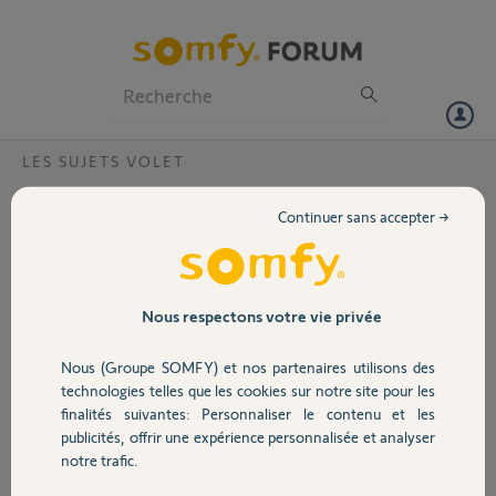
Particuliers
Professionnels
Forum
LES SUJETS VOLET
Volet
Réglages volets 50 % sous io
Continuer sans accepter →
Bonjour,
Portail
Je gères avec Tahoma 40 volets sous IO qui sont répartie en sud, nord
ects...
Garage
Nous respectons votre vie privée
je souhaite pouvoir régler dans les scenarios la fermeture a 50 % ou
60 % afin d'avoir les volets sur la même ligne.
Nous (Groupe SOMFY) et nos partenaires utilisons des
J ai bien trouvé pour régler de façon manuel dans les scenarios mais c
Sécurité
technologies telles que les cookies sur notre site pour les
est jamais super bien alignés.
finalités suivantes: Personnaliser le contenu et les
Pouvez vous me donné la méthode pour régler cela avec des
publicités, offrir une expérience personnalisée et analyser
pourcentages?
Domotique
notre trafic.
Merci