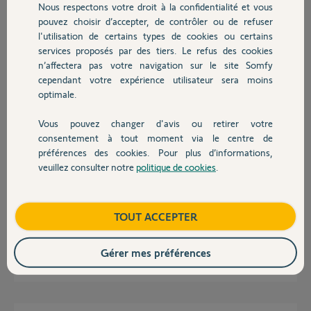
Nous respectons votre droit à la confidentialité et vous
Chauffage
Guillaume G.
pouvez choisir d’accepter, de contrôler ou de refuser
il y a plus de 5 ans
l'utilisation de certains types de cookies ou certains
Participer au fil de discussion
services proposés par des tiers. Le refus des cookies
Autres produits
n’affectera pas votre navigation sur le site Somfy
cependant votre expérience utilisateur sera moins
optimale.
Réponses
Vous pouvez changer d'avis ou retirer votre
Devis avec un pro
consentement à tout moment via le centre de
Bonjour,
préférences des cookies. Pour plus d’informations,
Vous ne pouvez pas manoeuvrer vos VR en %.
veuillez consulter notre
politique de cookies
.
Contact
la précision de commande n'est pas une horloge suisse, vous
n'obtiendrez jamais une valeur identique d'un VR à l'autre et encore
moins sur 40 VR.
Boutique
TOUT ACCEPTER
cdL
Gérer mes préférences
Anonyme
il y a plus de 5 ans