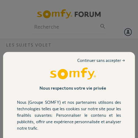
Particuliers
Professionnels
Forum
LES SUJETS VOLET
Volet
Remplacement de moteur FranciaSoft
Continuer sans accepter →
Bonjour la Communauté
Portail
;)
Mon moteur de volet de
Garage
Nous respectons votre vie privée
porte de jardin vient de
rendre l'âme, il donnait
Nous (Groupe SOMFY) et nos partenaires utilisons des
des signes de fatigue
Sécurité
technologies telles que les cookies sur notre site pour les
depuis un certain temps
finalités suivantes: Personnaliser le contenu et les
et là c'est fini.
publicités, offrir une expérience personnalisée et analyser
Domotique
C'est un moteur
notre trafic.
Franciasoft de 10 Nm monté dans un tube ZF64 de 76cm, le moteur