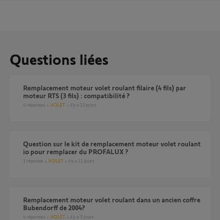
Questions liées
Remplacement moteur volet roulant filaire (4 fils) par
moteur RTS (3 fils) : compatibilité ?
4
réponses
VOLET
il y a 13 jours
Question sur le kit de remplacement moteur volet roulant
io pour remplacer du PROFALUX ?
1
réponse
VOLET
il y a 11 jours
Remplacement moteur volet roulant dans un ancien coffre
Bubendorff de 2004?
4
réponses
VOLET
il y a 5 jours