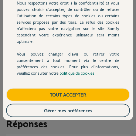
en lui même mesure environ 40 cm. Le volet mesure environ 250 cm
Nous respectons votre droit à la confidentialité et vous
Chauffage
et la largeur du tablier est d'environ 76 cm avec des lattes en PVC il
pouvez choisir d’accepter, de contrôler ou de refuser
me semble (peut-être mixte alu PVC).
l'utilisation de certains types de cookies ou certains
services proposés par des tiers. Le refus des cookies
Autres produits
Donc si j'ai bien pigé en démontant il me faut un moteur qui ne soit
n’affectera pas votre navigation sur le site Somfy
pas trop long (comme ce lui d'origine), qui soit en ZF64 d'origine ou
cependant votre expérience utilisateur sera moins
avec adaptateur et qui ait un couple de 10 Nm ou plus.
optimale.
Le hic c'est que je ne trouve pas de référence qui aille réellement.
Vous pouvez changer d'avis ou retirer votre
Devis avec un pro
Merci pour vos avis et remarques.
consentement à tout moment via le centre de
préférences des cookies. Pour plus d’informations,
Thomas
veuillez consulter notre
politique de cookies
.
Contact
thomas G.
il y a plus de 5 ans
Boutique
TOUT ACCEPTER
Participer au fil de discussion
Gérer mes préférences
Réponses