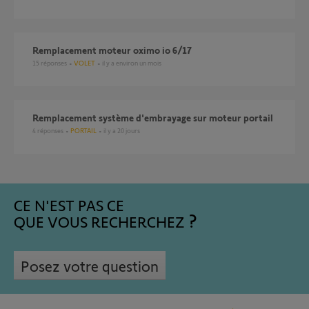
Remplacement moteur oximo io 6/17
15
réponses
VOLET
il y a environ un mois
Remplacement système d'embrayage sur moteur portail
4
réponses
PORTAIL
il y a 20 jours
CE N'EST PAS CE
QUE VOUS RECHERCHEZ
Posez votre question