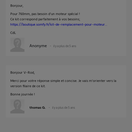
Bonjour,
Pour 760mm, pas besoin d'un moteur spécial !
Ce kit correspond parfaitement à vos besoins;
https://boutique.somfy.fr/kit-de-remplacement-pour-moteur...
CdL
Anonyme
il y a plus de 5 ans
Bonjour V-Rod,
Merci pour votre réponse simple et concise. Je vais m'orienter vers la
version filaire de ce kit.
Bonne journée !
thomas G.
il y a plus de 5 ans