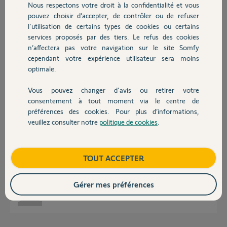
Nous respectons votre droit à la confidentialité et vous
Chauffage
Merci,
pouvez choisir d’accepter, de contrôler ou de refuser
l'utilisation de certains types de cookies ou certains
services proposés par des tiers. Le refus des cookies
Autres produits
helene
n’affectera pas votre navigation sur le site Somfy
il y a environ 5 ans
cependant votre expérience utilisateur sera moins
Participer au fil de discussion
optimale.
Vous pouvez changer d'avis ou retirer votre
Devis avec un pro
Réponses
consentement à tout moment via le centre de
préférences des cookies. Pour plus d’informations,
veuillez consulter notre
politique de cookies
.
Contact
Bonjour,
Patientez ici, Richy devrait pouvoir vous dépanner par la réparation de la
Boutique
TOUT ACCEPTER
carte.
CdL
Gérer mes préférences
Anonyme
il y a environ 5 ans