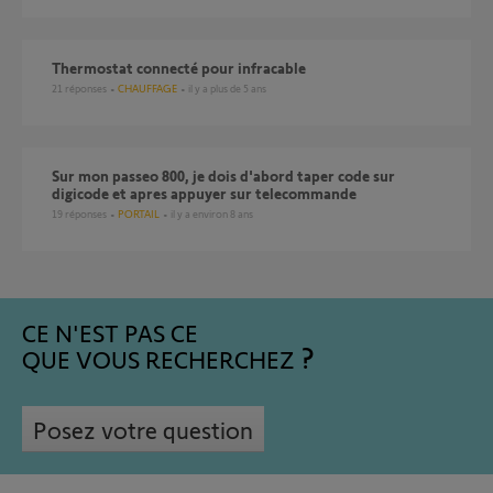
Thermostat connecté pour infracable
21
réponses
CHAUFFAGE
il y a plus de 5 ans
sur mon passeo 800, je dois d'abord taper code sur
digicode et apres appuyer sur telecommande
19
réponses
PORTAIL
il y a environ 8 ans
CE N'EST PAS CE
QUE VOUS RECHERCHEZ
Posez votre question