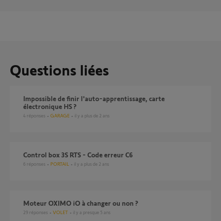
Questions liées
Impossible de finir l'auto-apprentissage, carte
électronique HS ?
4
réponses
GARAGE
il y a plus de 2 ans
Control box 3S RTS - Code erreur C6
6
réponses
PORTAIL
il y a plus de 2 ans
Moteur OXIMO iO à changer ou non ?
29
réponses
VOLET
il y a presque 5 ans