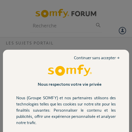
Particuliers
Professionnels
Forum
LES SUJETS PORTAIL
Volet
Carte électronique Simininor M2200
Continuer sans accepter →
Bonjour,
Portail
mon portail me pose des
problèmes
régulièrement. Les
Garage
Nous respectons votre vie privée
moteurs sont OK mais
c'est le boitier
Nous (Groupe SOMFY) et nos partenaires utilisons des
électronique SIMINOR
Sécurité
technologies telles que les cookies sur notre site pour les
M2200 qui semble
finalités suivantes: Personnaliser le contenu et les
défectueux car 1 seul bras
publicités, offrir une expérience personnalisée et analyser
fonctionne (c'est le
Domotique
notre trafic.
composant K7 qui semble grillé). Savez-vous comment on peut se
procurer une nouvelle carte ou équivalente ?