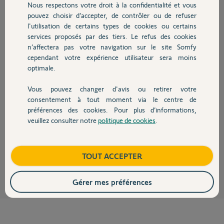
il y a environ 5 ans
Nous respectons votre droit à la confidentialité et vous
Chauffage
Participer au fil de discussion
pouvez choisir d’accepter, de contrôler ou de refuser
l'utilisation de certains types de cookies ou certains
services proposés par des tiers. Le refus des cookies
Autres produits
n’affectera pas votre navigation sur le site Somfy
Réponses
cependant votre expérience utilisateur sera moins
optimale.
Bonjour,
Vous pouvez changer d'avis ou retirer votre
Devis avec un pro
consentement à tout moment via le centre de
En moteur court vous avez celui-ci
https://voleda.fr/moteur-somfy-
préférences des cookies. Pour plus d’informations,
oximo-io/moteur-somfy-oxim...
Mais il est radio IO.
veuillez consulter notre
politique de cookies
.
Contact
CdL
Boutique
TOUT ACCEPTER
Anonyme
il y a environ 5 ans
Gérer mes préférences