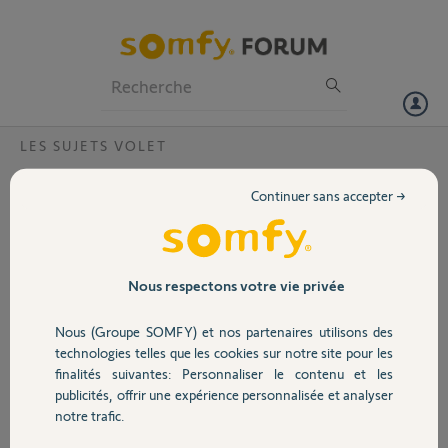
Particuliers
Professionnels
Forum
LES SUJETS VOLET
Volet
Moteur court Somfy Rolux,quelle nouvelle
Continuer sans accepter →
référence?
Portail
Bonjour à toute la communauté,
Je me trouve actuellement dans une impasse...je dois remplacer un
Garage
moteur court de volet.Le moteur est démonté et est un moteur court
Nous respectons votre vie privée
Somfy Rolux,de 1988(aucune référence sur l'étiquette)d'environ 38,5
cm de longueur,d'un diamètre extérieur de 44 mm ayant un
Nous (Groupe SOMFY) et nos partenaires utilisons des
Sécurité
engrenage intégré dans le tube à une profondeur de 9,5 cm .
technologies telles que les cookies sur notre site pour les
connaissez-vous une équivalence?
finalités suivantes: Personnaliser le contenu et les
Merci et bon après-midi
publicités, offrir une expérience personnalisée et analyser
Domotique
notre trafic.
Régis R.