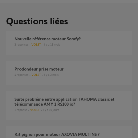
Questions liées
Nouvelle référence moteur Somfy?
2
réponses
VOLET
il y a 11 mois
Prodondeur prise moteur
4
réponses
VOLET
il y a 2 mois
Suite probléme entre application TAHOMA classic et
télécommande AMY 1 RS100 io?
1
réponse
VOLET
il y a 10 jours
Kit pignon pour moteur AXOVIA MULTI NS ?