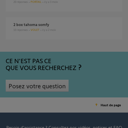
20
réponses
PORTAIL
il y a 3 mois
2 box tahoma somfy
10
réponses
VOLET
il y a 2 mois
CE N'EST PAS CE
QUE VOUS RECHERCHEZ
Posez votre question
Haut de page
Besoin d’assistance ?
Consultez nos vidéos, notices et FAQ