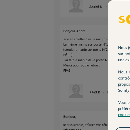
André N.
il y a environ 5 
Bonjour André,
Je viens d'effectuer la manip sur la porte N°2
La même manip sur porte N°1, échec !
Nous (
(pendant manip sur porte N°2, celle ci s'est o
sur not
N°1..!)
une exp
J'ai fait la manip de la porte N°1 avec une a
Merci pour votre retour.
FP43
Nous r
contrô
propos
Somfy 
FP43 P.
il y a environ 5 ans
Vous p
préfér
cookie
Bonjour,
le plus simple, effacer vos télécommandes d
affectations.