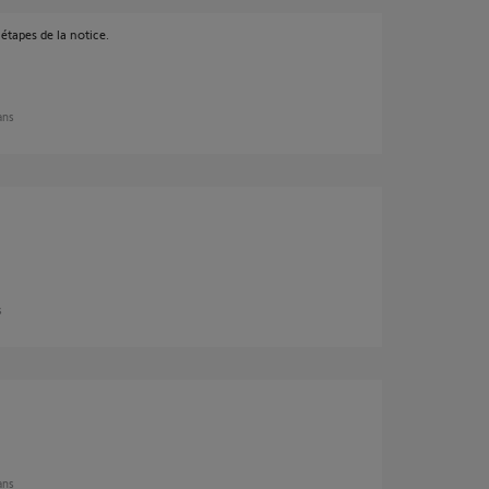
s étapes de la notice.
 ans
s
 ans