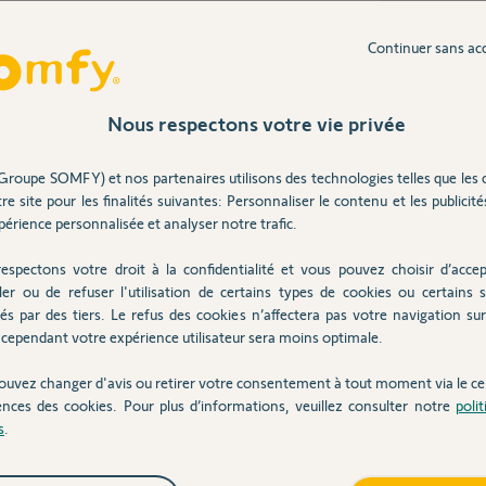
ans
Continuer sans ac
Nous respectons votre vie privée
, OK.
Groupe SOMFY) et nos partenaires utilisons des technologies telles que les 
uverte, ce qui n'est pas le cas sur la porte
re site pour les finalités suivantes: Personnaliser le contenu et les publicités
érience personnalisée et analyser notre trafic.
utre KeyGo, pas OK.
espectons votre droit à la confidentialité et vous pouvez choisir d’accep
ler ou de refuser l'utilisation de certains types de cookies ou certains s
és par des tiers. Le refus des cookies n’affectera pas votre navigation sur 
cependant votre expérience utilisateur sera moins optimale.
ouvez changer d'avis ou retirer votre consentement à tout moment via le ce
ences des cookies. Pour plus d’informations, veuillez consulter notre
poli
s
.
e vos moteurs et reprenez 1 par 1 vos