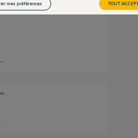
er mes préférences
TOUT ACCEP
ans
le.
s