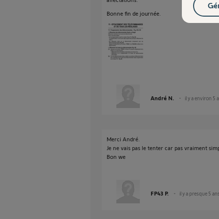
Gér
Bonne fin de journée.
André N.
il y a environ 5 
Merci André.
Je ne vais pas le tenter car pas vraiment simp
Bon we
FP43 P.
il y a presque 5 an