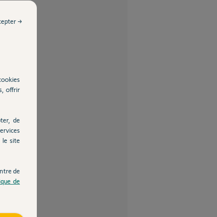
cepter →
cookies
, offrir
ter, de
ervices
le site
ntre de
tique de