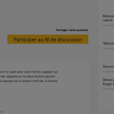
Moteur porte garage io dexxo 800 pro au
ralenti
5
réponse
Partager cette question
Participer au fil de discussion
Téléc
2
réponse
déver
etirer le capot pour avoir l'écran, appuyer sur
6
réponse
nde, appuyez sur les deux boutons gauche
Dexxo pro 800 io impossible d'associé avec
uis appuyez sur le bouton centrale. le moteur
keygo i
6
réponse
ans