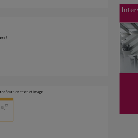
Inter
.
pas !
procédure en texte et image.