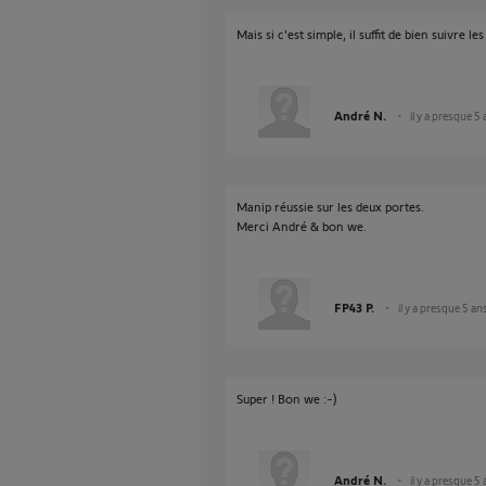
Mais si c'est simple, il suffit de bien suivre le
André N.
il y a presque 5
Manip réussie sur les deux portes.
Merci André & bon we.
FP43 P.
il y a presque 5 an
Super ! Bon we :-)
André N.
il y a presque 5