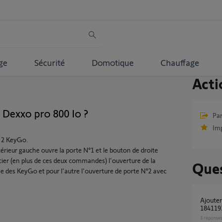
ge
Sécurité
Domotique
Chauffage
Acti
Dexxo pro 800 Io ?
Par
Im
r 2 KeyGo.
ieur gauche ouvre la porte N°1 et le bouton de droite
ocier (en plus de ces deux commandes) l'ouverture de la
Ques
ne des KeyGo et pour l'autre l'ouverture de porte N°2 avec
Ajouter Clavier à code métal io Somfy
1841193
3
réponse