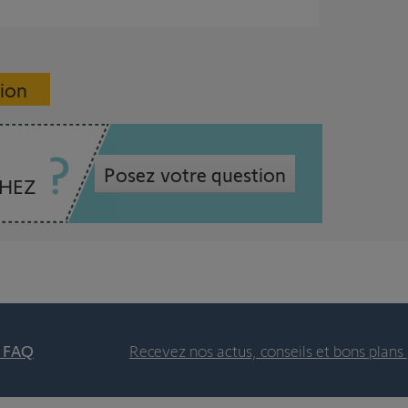
sion
Posez votre question
CHEZ
t FAQ
Recevez nos actus, conseils et bons plans 