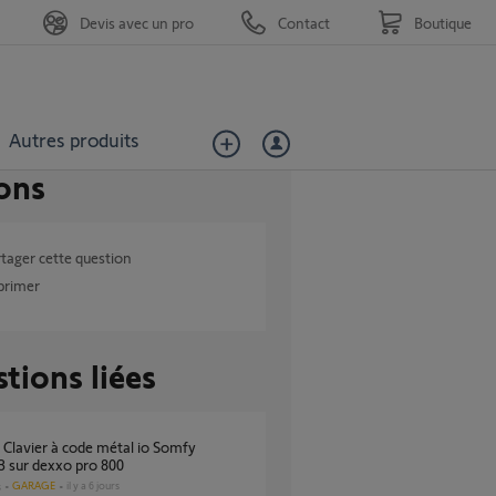
Devis avec un pro
Contact
Boutique
Autres produits
ons
tager cette question
primer
tions liées
 sur dexxo pro 800
GARAGE
il y a 6 jours
s