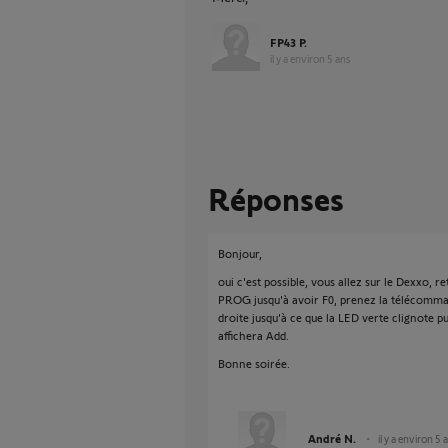
FP43 P.
il y a environ 5 ans
Réponses
Bonjour,
oui c'est possible, vous allez sur le Dexxo, r
PROG jusqu'à avoir F0, prenez la télécomma
droite jusqu'à ce que la LED verte clignote p
affichera Add.
Bonne soirée.
André N.
il y a environ 5 