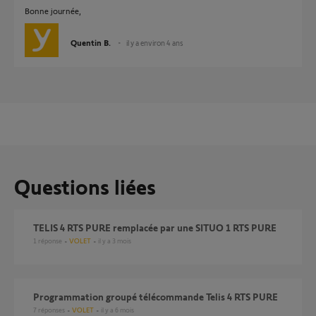
Bonne journée,
Quentin B.
il y a environ 4 ans
Questions liées
TELIS 4 RTS PURE remplacée par une SITUO 1 RTS PURE
1
réponse
VOLET
il y a 3 mois
Programmation groupé télécommande Telis 4 RTS PURE
7
réponses
VOLET
il y a 6 mois