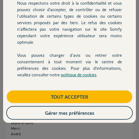
Participer au fil de discussion
Nous respectons votre droit à la confidentialité et vous
Chauffage
pouvez choisir d’accepter, de contrôler ou de refuser
l'utilisation de certains types de cookies ou certains
services proposés par des tiers. Le refus des cookies
Autres produits
Réponses
n’affectera pas votre navigation sur le site Somfy
cependant votre expérience utilisateur sera moins
optimale.
Bonjour,
Vous pouvez changer d'avis ou retirer votre
Actuellement quel est le point de commande qui pilote l'éclairage ?
Devis avec un pro
consentement à tout moment via le centre de
CdL
préférences des cookies. Pour plus d’informations,
veuillez consulter notre
politique de cookies
.
Contact
Anonyme
il y a presque 5 ans
Boutique
TOUT ACCEPTER
Bonjour et merci de me répondre
actuellement le point de cde est le canal 1 quand je déplie replie le store,
Gérer mes préférences
les leds s'allument quand je commande le replie du store, pas quand je
déplie le store.
Merci
André