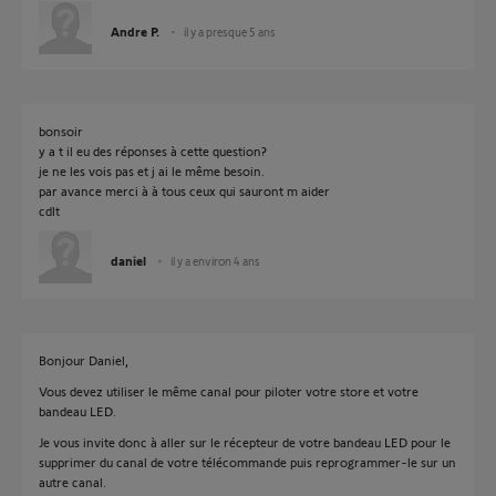
Andre P.
il y a presque 5 ans
bonsoir
y a t il eu des réponses à cette question?
je ne les vois pas et j ai le même besoin.
par avance merci à à tous ceux qui sauront m aider
cdlt
daniel
il y a environ 4 ans
Bonjour Daniel,
Vous devez utiliser le même canal pour piloter votre store et votre
bandeau LED.
Je vous invite donc à aller sur le récepteur de votre bandeau LED pour le
supprimer du canal de votre télécommande puis reprogrammer-le sur un
autre canal.