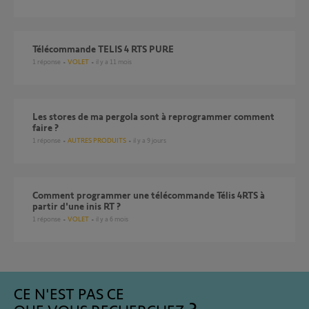
Télécommande TELIS 4 RTS PURE
1
réponse
VOLET
il y a 11 mois
les stores de ma pergola sont à reprogrammer comment
faire ?
1
réponse
AUTRES PRODUITS
il y a 9 jours
comment programmer une télécommande Télis 4RTS à
partir d'une inis RT ?
1
réponse
VOLET
il y a 6 mois
CE N'EST PAS CE