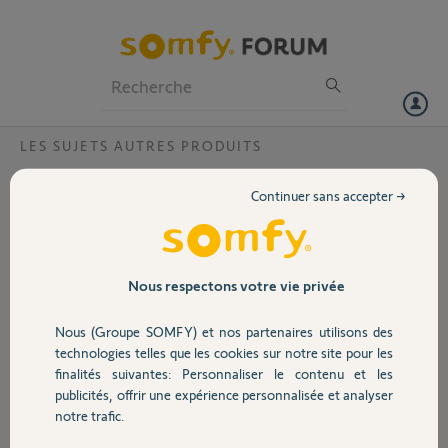
Particuliers
Professionnels
Forum
LES SUJETS AUTRES PRODUITS
Volet
programmer éclairage sur telis 4 RTS pure ?
Continuer sans accepter →
Bonjour,
Portail
j'ai un store toile je voudrais programmer l'éclairege led qui se trouve
dans les bras sur le 2ème canal de ma telis 4 RTS pure, a savoir que
quand je replie le store les leds s'allument alors que je suis sur le canal
Garage
Nous respectons votre vie privée
1.
ce que je veux faie: canal 1 plier replier le store
Nous (Groupe SOMFY) et nos partenaires utilisons des
canal 2: l'éclairage
Sécurité
technologies telles que les cookies sur notre site pour les
D'avance Merci pour vos réponses
finalités suivantes: Personnaliser le contenu et les
publicités, offrir une expérience personnalisée et analyser
Domotique
Andre P.
notre trafic.
il y a presque 5 ans