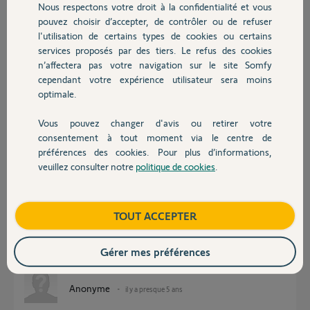
Nous respectons votre droit à la confidentialité et vous
Chauffage
eric B.
pouvez choisir d’accepter, de contrôler ou de refuser
il y a presque 5 ans
l'utilisation de certains types de cookies ou certains
Participer au fil de discussion
services proposés par des tiers. Le refus des cookies
Autres produits
n’affectera pas votre navigation sur le site Somfy
cependant votre expérience utilisateur sera moins
optimale.
Réponses
Vous pouvez changer d'avis ou retirer votre
Devis avec un pro
consentement à tout moment via le centre de
Bonjour,
préférences des cookies. Pour plus d’informations,
Les dessins ne sont qu'indicatifs !
veuillez consulter notre
politique de cookies
.
Contact
Le flash devra obligatoirement être fixé de telle sorte qu'il soit visible des
usagers (piétons, voitures, etc...) pouvant survenir de droite comme de
gauche.
Boutique
TOUT ACCEPTER
Cela n'implique pas forcément une pose en pilier mais peut être dans
certain cas déportée.
Gérer mes préférences
CdL
Anonyme
il y a presque 5 ans