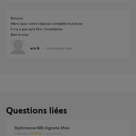
Bonjour
Merci pour votre réponse complète et précise
Il n’y a plus qu’à finir l’installation
Bien à vous
eric B.
il y a presque 5 ans
Questions liées
Slydimoove 600 clignote 3fois
7
réponses
PORTAIL
il y a 13 jours