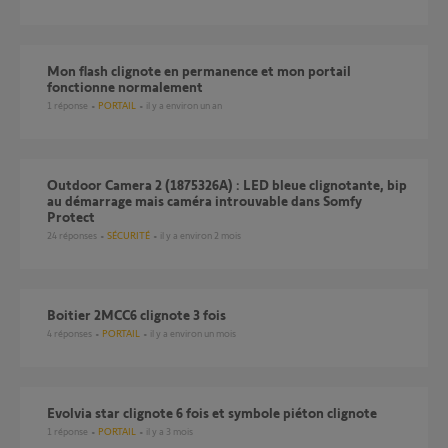
Mon flash clignote en permanence et mon portail
fonctionne normalement
1
réponse
PORTAIL
il y a environ un an
Outdoor Camera 2 (1875326A) : LED bleue clignotante, bip
au démarrage mais caméra introuvable dans Somfy
Protect
24
réponses
SÉCURITÉ
il y a environ 2 mois
Boitier 2MCC6 clignote 3 fois
4
réponses
PORTAIL
il y a environ un mois
Evolvia star clignote 6 fois et symbole piéton clignote
1
réponse
PORTAIL
il y a 3 mois