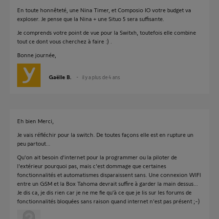
En toute honnêteté, une Nina Timer, et Composio IO votre budget va
exploser. Je pense que la Nina + une Situo 5 sera suffisante.
Je comprends votre point de vue pour la Switxh, toutefois elle combine
tout ce dont vous cherchez à faire :) .
Bonne journée,
Gaëlle B.
il y a plus de 4 ans
Eh bien Merci,
Je vais réfléchir pour la switch. De toutes façons elle est en rupture un
peu partout...
Qu'on ait besoin d'internet pour la programmer ou la piloter de
l'extérieur pourquoi pas, mais c'est dommage que certaines
fonctionnalités et automatismes disparaissent sans. Une connexion WIFI
entre un GSM et la Box Tahoma devrait suffire à garder la main dessus...
Je dis ca, je dis rien car je ne me fie qu'à ce que je lis sur les forums de
fonctionnalités bloquées sans raison quand internet n'est pas présent ;-)