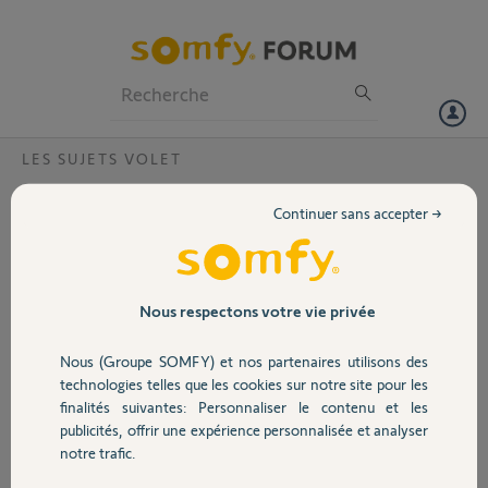
Particuliers
Professionnels
Forum
LES SUJETS VOLET
Volet
Telecommande Chronis ?
Continuer sans accepter →
Bonjour,
Portail
Je viens de faire installer 7 volets roulants commandés chacun par sa
télécommande SMOVE ORIGIN IO.
Je souhaite commander le tout par la télécommande centrale
Garage
Nous respectons votre vie privée
programmable CHRONIS IO mais je ne trouve nulle part le nombre
exact de volets appairables ? Quelqu'un aurait-il l'info s'il vous plait
Nous (Groupe SOMFY) et nos partenaires utilisons des
???
Sécurité
technologies telles que les cookies sur notre site pour les
finalités suivantes: Personnaliser le contenu et les
Merci,
publicités, offrir une expérience personnalisée et analyser
Domotique
notre trafic.
wil
il y a presque 5 ans