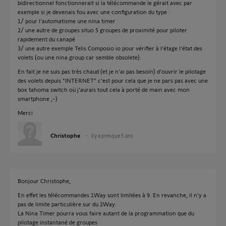
bidirectionnel fonctionnerait si la télécommande le gérait avec par
exemple si je devenais fou avec une configuration du type :
1/ pour l'automatisme une nina timer
2/ une autre de groupes situo 5 groupes de proximité pour piloter
rapidement du canapé
3/ une autre exemple Telis Composio io pour vérifier à l'étage l'état des
volets (ou une nina group car semble obsolete).
En fait je ne suis pas très chaud (et je n'ai pas besoin) d'ouvrir le pilotage
des volets depuis "INTERNET" c'est pour cela que je ne pars pas avec une
box tahoma switch où j'aurais tout cela à porté de main avec mon
smartphone ;-)
Merci
Christophe
il y a presque 5 ans
Bonjour Christophe,
En effet les télécommandes 1Way sont limitées à 9. En revanche, il n'y a
pas de limite particulière sur du 2Way.
La Nina Timer pourra vous faire autant de la programmation que du
pilotage instantané de groupes