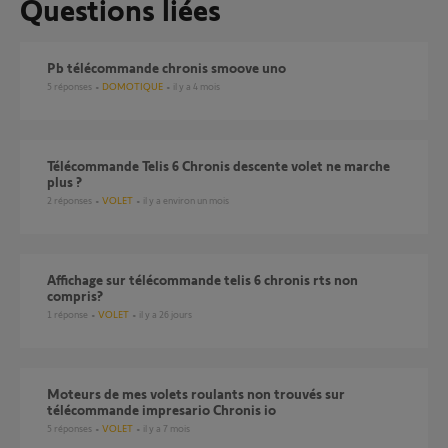
Questions liées
Pb télécommande chronis smoove uno
5
réponses
DOMOTIQUE
il y a 4 mois
Télécommande Telis 6 Chronis descente volet ne marche
plus ?
2
réponses
VOLET
il y a environ un mois
Affichage sur télécommande telis 6 chronis rts non
compris?
1
réponse
VOLET
il y a 26 jours
Moteurs de mes volets roulants non trouvés sur
télécommande impresario Chronis io
5
réponses
VOLET
il y a 7 mois