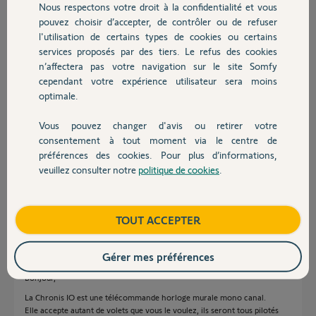
Nous respectons votre droit à la confidentialité et vous
Chauffage
Participer au fil de discussion
pouvez choisir d’accepter, de contrôler ou de refuser
l'utilisation de certains types de cookies ou certains
services proposés par des tiers. Le refus des cookies
Autres produits
n’affectera pas votre navigation sur le site Somfy
Réponses
cependant votre expérience utilisateur sera moins
optimale.
Bonjour
Vous pouvez changer d'avis ou retirer votre
Devis avec un pro
On n'enregistre pas une motorisation dans une télécommande, mais la
consentement à tout moment via le centre de
télécommande dans la mémoire de la motorisation. Vous pouvez donc
préférences des cookies. Pour plus d’informations,
enregistrer la Chronis dans tous vos volets.
veuillez consulter notre
politique de cookies
.
Contact
Bonne journée !
Jean-Luc B.
il y a presque 5 ans
Boutique
TOUT ACCEPTER
Gérer mes préférences
Bonjour,
La Chronis IO est une télécommande horloge murale mono canal.
Elle accepte autant de volets que vous le voulez, ils seront tous pilotés