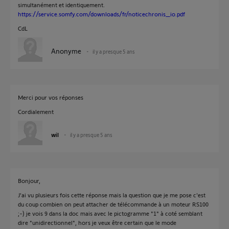
simultanément et identiquement.
https://service.somfy.com/downloads/fr/noticechronis_io.pdf
CdL
Anonyme
il y a presque 5 ans
Merci pour vos réponses
Cordialement
wil
il y a presque 5 ans
Bonjour,
J'ai vu plusieurs fois cette réponse mais la question que je me pose c'est
du coup combien on peut attacher de télécommande à un moteur RS100
;-) je vois 9 dans la doc mais avec le pictogramme "1" à coté semblant
dire "unidirectionnel", hors je veux être certain que le mode