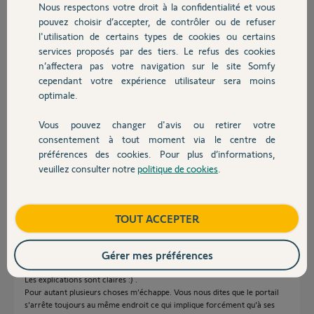
Nous respectons votre droit à la confidentialité et vous
Chauffage
ne faut vraiment pas être pressé !!!!
pouvez choisir d’accepter, de contrôler ou de refuser
Je ne sais pas si je suis vraiment claire dans mes explications....
l'utilisation de certains types de cookies ou certains
Je précise que la carte électronique a été changé il y a 1 mois ...
services proposés par des tiers. Le refus des cookies
Autres produits
Merci infiniment de prendre le temps d'essayer de me venir en aide.
n’affectera pas votre navigation sur le site Somfy
Merci a tous
cependant votre expérience utilisateur sera moins
Merci,
optimale.
Vous pouvez changer d'avis ou retirer votre
Flavie C.
Devis avec un pro
consentement à tout moment via le centre de
il y a presque 5 ans
préférences des cookies. Pour plus d’informations,
Participer au fil de discussion
veuillez consulter notre
politique de cookies
.
Contact
Réponses
Boutique
TOUT ACCEPTER
Gérer mes préférences
Bonjour Flavie,
Les explications sont claires :) .
Pour autant plusieurs choses m’échappe. Vous nous dites que le portail
s'arrête toujours au même endroit ce qui implique forcément qu'à ses