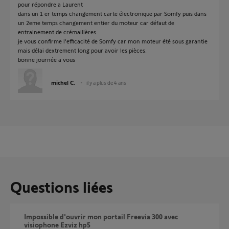
pour répondre a Laurent
dans un 1 er temps changement carte électronique par Somfy puis dans
un 2eme temps changement entier du moteur car défaut de
entrainement de crémaillères.
je vous confirme l'efficacité de Somfy car mon moteur été sous garantie
mais délai dextrement long pour avoir les pièces.
bonne journée a vous
michel C.
il y a plus de 4 ans
Questions liées
Impossible d'ouvrir mon portail Freevia 300 avec
visiophone Ezviz hp5