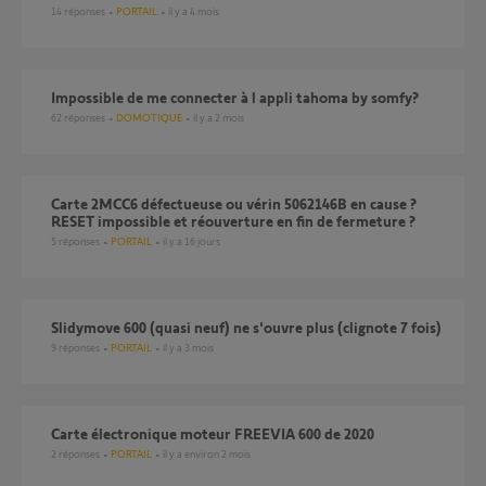
14
réponses
PORTAIL
il y a 4 mois
Impossible de me connecter à l appli tahoma by somfy?
62
réponses
DOMOTIQUE
il y a 2 mois
Carte 2MCC6 défectueuse ou vérin 5062146B en cause ?
RESET impossible et réouverture en fin de fermeture ?
5
réponses
PORTAIL
il y a 16 jours
Slidymove 600 (quasi neuf) ne s'ouvre plus (clignote 7 fois)
9
réponses
PORTAIL
il y a 3 mois
Carte électronique moteur FREEVIA 600 de 2020
2
réponses
PORTAIL
il y a environ 2 mois