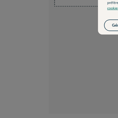
préfér
cookie
Gér