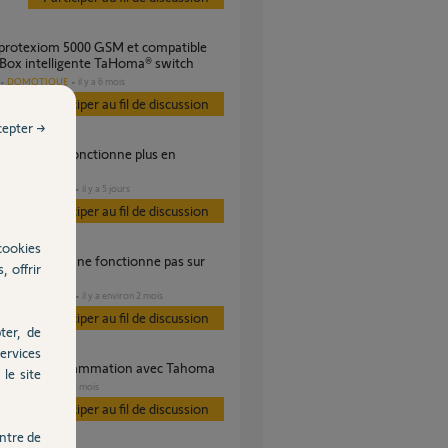
 Box intelligente TaHoma® switch
DOMOTIQUE
il y a 6 mois
Participer au fil de discussion
cepter →
mmation
DOMOTIQUE
il y a 5 jours
s
Participer au fil de discussion
cookies
, offrir
a V2
DOMOTIQUE
il y a environ 2 mois
s
Participer au fil de discussion
ter, de
ervices
r jour de programmation avec Tahoma
le site
VOLET
il y a 2 mois
s
Participer au fil de discussion
ntre de