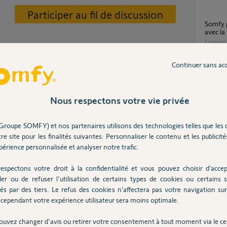
Participer au fil de discussion
Somfy protexiom 5000 GSM et compatible
avec la
1
réponse
Continuer sans ac
tahoma classic ne fonctionne plus en
e terme "intelligent" !
progra
2
réponse
Nous respectons votre vie privée
Groupe SOMFY) et nos partenaires utilisons des technologies telles que les 
4 ans
Programme SMART ne fonctionne pas sur
re site pour les finalités suivantes: Personnaliser le contenu et les publicités
Tahom
érience personnalisée et analyser notre trafic.
6
réponse
espectons votre droit à la confidentialité et vous pouvez choisir d’accep
ler ou de refuser l'utilisation de certains types de cookies ou certains s
Erreu
és par des tiers. Le refus des cookies n’affectera pas votre navigation sur 
4
réponse
cependant votre expérience utilisateur sera moins optimale.
Posez votre question
CHEZ
ouvez changer d'avis ou retirer votre consentement à tout moment via le ce