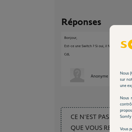
Réponses
Bonjour,
Est-ce une Switch ? Si oui, il faudra réviser l
CdL
Nous (
Anonyme
il y a plus de 
sur not
une exp
Nous r
contrô
propos
CE N'EST PAS CE
Somfy 
QUE VOUS RECHER
Vous p