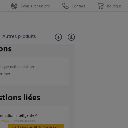
Devis avec un pro
Contact
Boutique
Autres produits
ons
tager cette question
primer
tions liées
mmation intelligente ?
VOLET
il y a presque 2 ans
Participer au fil de discussion