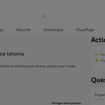
ge
Sécurité
Domotique
Chauffage
Acti
ence tahoma
Par
Im
ahoma ne fonctionne pas du tout ,pouvez vous m'aider
Ques
Progra
1
réponse
Partager cette question