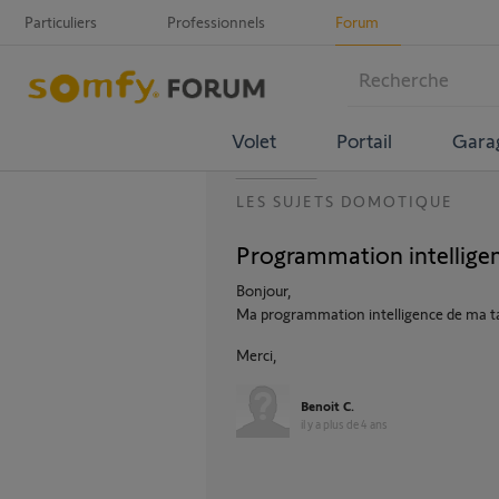
Particuliers
Professionnels
Forum
Volet
Portail
Gara
LES SUJETS DOMOTIQUE
Programmation intellig
Bonjour,
Ma programmation intelligence de ma t
Merci,
Benoit C.
il y a plus de 4 ans