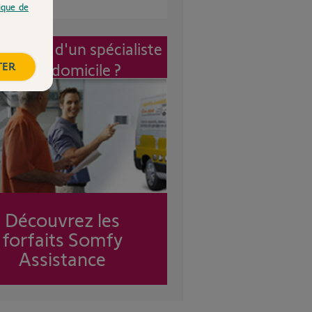
tique de
vention d'un spécialiste
TER
à mon domicile ?
Découvrez les
forfaits Somfy
Assistance