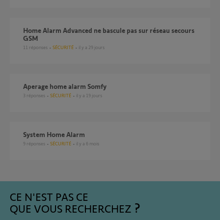
Home Alarm Advanced ne bascule pas sur réseau secours
GSM
11
réponses
SÉCURITÉ
il y a 29 jours
Aperage home alarm Somfy
3
réponses
SÉCURITÉ
il y a 19 jours
System Home Alarm
9
réponses
SÉCURITÉ
il y a 6 mois
CE N'EST PAS CE
QUE VOUS RECHERCHEZ