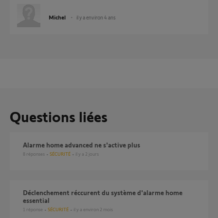
Michel
il y a environ 4 ans
Questions liées
Alarme home advanced ne s'active plus
8
réponses
SÉCURITÉ
il y a 2 jours
Déclenchement réccurent du système d'alarme home
essential
1
réponse
SÉCURITÉ
il y a environ 2 mois