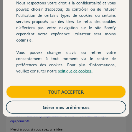
Nous respectons votre droit à la confidentialité et vous
Chauffage
Si besoin le no du link est BU01110156F9.
pouvez choisir d’accepter, de contrôler ou de refuser
Merci,
l'utilisation de certains types de cookies ou certains
services proposés par des tiers. Le refus des cookies
Autres produits
Nadia
n’affectera pas votre navigation sur le site Somfy
il y a plus de 4 ans
cependant votre expérience utilisateur sera moins
Participer au fil de discussion
optimale.
Vous pouvez changer d'avis ou retirer votre
Devis avec un pro
consentement à tout moment via le centre de
Réponses
préférences des cookies. Pour plus d’informations,
veuillez consulter notre
politique de cookies
.
Contact
Bonjour,
avez-vous résolu votre problème, car je me trouve exactement dans la
Boutique
TOUT ACCEPTER
même situation, un LINK qui fonctionnait correctement depuis 2 ans,
malgré une première installation laborieuse... c'est tombé en marche...
Là je dois changer mon WiFI, impossible !
Gérer mes préférences
Voir mon message avec images :
https://forum.somfy.fr/questions/2971812-impossible-acceder-
equipements
Merci à vous si vous avez une idée