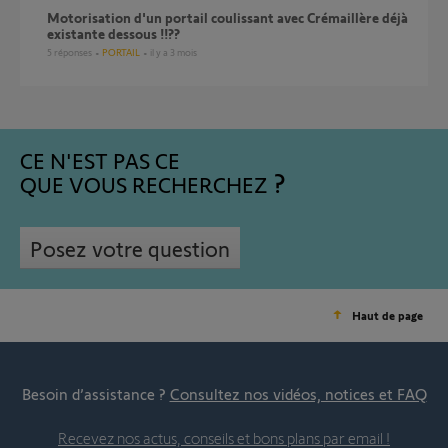
Motorisation d'un portail coulissant avec Crémaillère déjà
existante dessous !!??
5
réponses
PORTAIL
il y a 3 mois
CE N'EST PAS CE
QUE VOUS RECHERCHEZ
Posez votre question
Haut de page
Besoin d’assistance ?
Consultez nos vidéos, notices et FAQ
Recevez nos actus, conseils et bons plans par email !