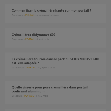
Commen fixer la crémaillère haute sur mon portail ?
2
réponses
PORTAIL
il y a environ un mois
crémaillères slidymoove 600
7
réponses
PORTAIL
il y a 4 mois
la crémaillère fournie dans le pack du SLIDYMOOVE 600
est-elle adaptée ?
12
réponses
PORTAIL
il y a plus d'un an
Quelle visserie pour pose crémaillère dans portail
coulissant aluminium
1
réponse
PORTAIL
il y a 3 mois