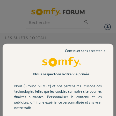
Particuliers
Professionnels
Forum
LES SUJETS PORTAIL
Volet
adaptation crémaillère
Continuer sans accepter →
Bonjour,
Portail
je voudrai savoir si la crémaillère haute sur une motorisation
slidymoove 300 est identique pour elixo 500 et si ce n'ai pas le cas la
référence
Garage
Nous respectons votre vie privée
merci
Nous (Groupe SOMFY) et nos partenaires utilisons des
,
Sécurité
technologies telles que les cookies sur notre site pour les
finalités suivantes: Personnaliser le contenu et les
ANGE M.
publicités, offrir une expérience personnalisée et analyser
Domotique
il y a plus de 4 ans
notre trafic.
Participer au fil de discussion