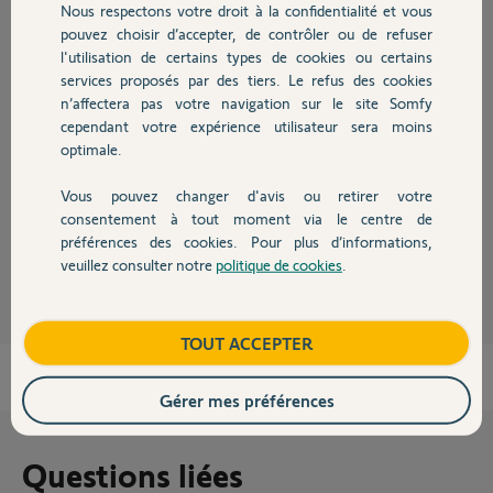
Nous respectons votre droit à la confidentialité et vous
Chauffage
pouvez choisir d’accepter, de contrôler ou de refuser
l'utilisation de certains types de cookies ou certains
Réponses
services proposés par des tiers. Le refus des cookies
Autres produits
n’affectera pas votre navigation sur le site Somfy
cependant votre expérience utilisateur sera moins
Bonjour,
optimale.
Oui ce sont les mêmes.
Vous pouvez changer d'avis ou retirer votre
CdL
Devis avec un pro
consentement à tout moment via le centre de
préférences des cookies. Pour plus d’informations,
Anonyme
il y a plus de 4 ans
veuillez consulter notre
politique de cookies
.
Contact
Boutique
TOUT ACCEPTER
Gérer mes préférences
Questions liées