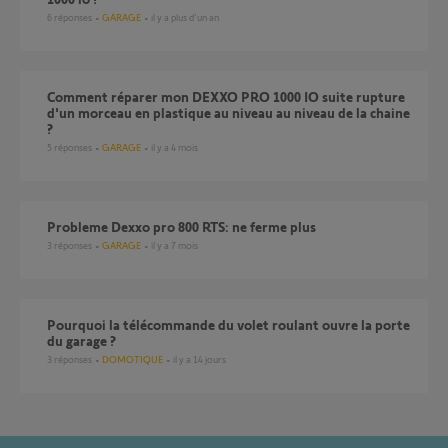
6
réponses
GARAGE
il y a plus d'un an
Comment réparer mon DEXXO PRO 1000 IO suite rupture
d'un morceau en plastique au niveau au niveau de la chaine
?
5
réponses
GARAGE
il y a 4 mois
probleme Dexxo pro 800 RTS: ne ferme plus
3
réponses
GARAGE
il y a 7 mois
pourquoi la télécommande du volet roulant ouvre la porte
du garage ?
3
réponses
DOMOTIQUE
il y a 14 jours