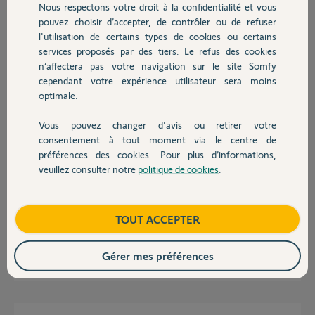
Nous respectons votre droit à la confidentialité et vous
Chauffage
Bernard
pouvez choisir d’accepter, de contrôler ou de refuser
il y a plus de 4 ans
l'utilisation de certains types de cookies ou certains
Participer au fil de discussion
services proposés par des tiers. Le refus des cookies
Autres produits
n’affectera pas votre navigation sur le site Somfy
cependant votre expérience utilisateur sera moins
optimale.
Réponses
Vous pouvez changer d'avis ou retirer votre
Devis avec un pro
consentement à tout moment via le centre de
Bonjour,
préférences des cookies. Pour plus d’informations,
Si vous rencontrez des difficultés à débrayer et a embrayer c'est que
veuillez consulter notre
politique de cookies
.
Contact
votre porte est très mal équilibrée !
Réglez ce défaut au plus vite afin d'éviter des dysfonctionnements et/ou
des casses.
Boutique
TOUT ACCEPTER
CdL
Gérer mes préférences
Anonyme
il y a plus de 4 ans