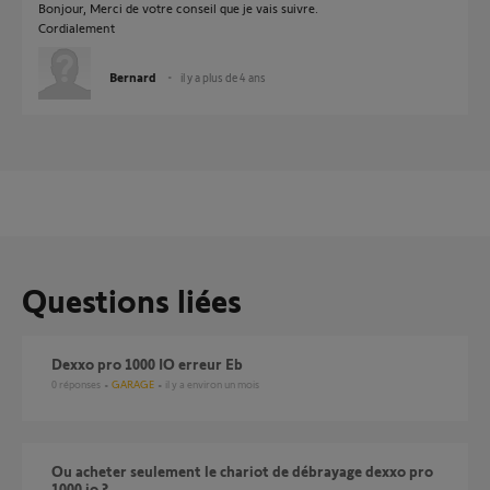
Bonjour, Merci de votre conseil que je vais suivre.
Cordialement
Bernard
il y a plus de 4 ans
Questions liées
Dexxo pro 1000 IO erreur Eb
0
réponses
GARAGE
il y a environ un mois
Ou acheter seulement le chariot de débrayage dexxo pro
1000 io ?