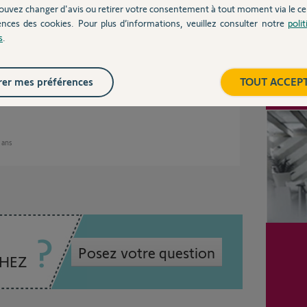
ans
ouvez changer d'avis ou retirer votre consentement à tout moment via le ce
ences des cookies. Pour plus d’informations, veuillez consulter notre
poli
s
.
utile et exactement ce dont j'avais besoin.
Inter
er mes préférences
TOUT ACCEP
a meilleure réponse et clôturer le sujet.
4 ans
Posez votre question
CHEZ