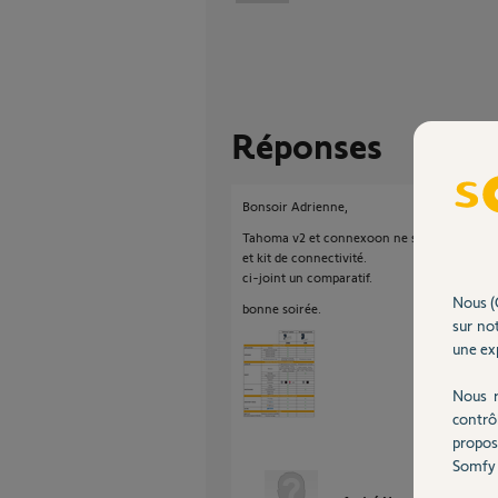
Réponses
Bonsoir Adrienne,
Tahoma v2 et connexoon ne sont plus comme
et kit de connectivité.
ci-joint un comparatif.
Nous (
bonne soirée.
sur not
une exp
Nous r
contrô
propos
Somfy 