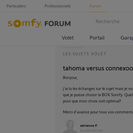
Particuliers
Professionnels
Forum
Volet
Portail
Gara
LES SUJETS VOLET
tahoma versus connexoo
Bonjour,
j'ai lu les échanges sur le sujet mais je
que je puisse choisir la BOX Somfy. Que
pour que mon choix soit optimal?
Merci d'avance pour tous vos commentai
adrienne P.
il y a plus de 4 ans