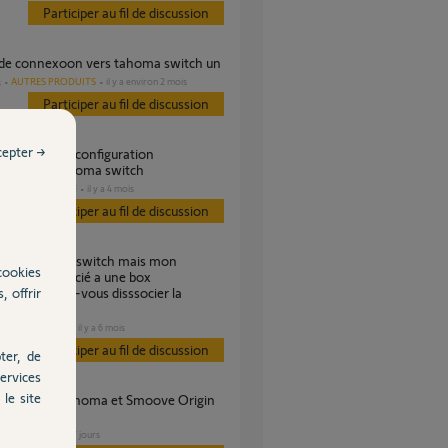
Participer au fil de discussion
r de connexoon vers tahoma switch un
AUTRES PRODUITS
il y a environ 2 mois
s
Participer au fil de discussion
cepter →
oon vers tahoma switch
DOMOTIQUE
il y a 4 mois
es
Participer au fil de discussion
cookies
encore associé a une box
, offrir
on, pouvez-vous disssocier la
xoon?
DOMOTIQUE
il y a 6 mois
Participer au fil de discussion
ter, de
ervices
le site
VOLET
il y a 7 jours
s