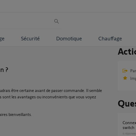
ge
Sécurité
Domotique
Chauffage
Acti
n ?
Par
Im
 voudrais être certaine avant de passer commande. Il semble
ls sont les avantages ou inconvénients que vous voyez
Ques
res bienveillants.
Connexoon HS migration vers tahoma
switch
4
réponse