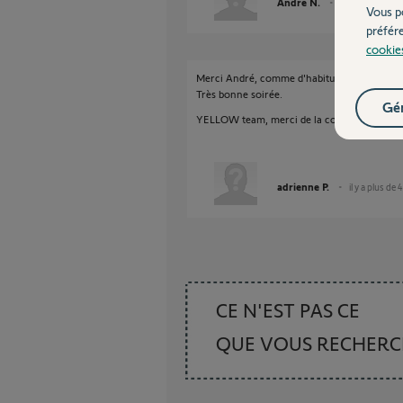
André N.
il y a plus de 4 
Vous p
préfér
cookie
Merci André, comme d'habitude réponse très 
Très bonne soirée.
Gér
YELLOW team, merci de la considérer comme l
adrienne P.
il y a plus de 
CE N'EST PAS CE
QUE VOUS RECHER