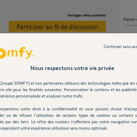
Partager cette question
Passe
Participer au fil de discussion
9
réponse
Continuer sans ac
Question migration configuration
connex
22
répons
rcialisés. Maintenant c'est TaHoma Switch
Nous respectons votre vie privée
Installation tahoma switch mais mon
Groupe SOMFY) et nos partenaires utilisons des technologies telles que les 
compte 
re site pour les finalités suivantes: Personnaliser le contenu et les publicités
connexo
conne
érience personnalisée et analyser notre trafic.
1
réponse
espectons votre droit à la confidentialité et vous pouvez choisir d’accep
ler ou de refuser l'utilisation de certains types de cookies ou certains s
és par des tiers. Le refus des cookies n’affectera pas votre navigation sur 
Problème avec la Tahoma et Smoove Origin
IO
cependant votre expérience utilisateur sera moins optimale.
2
réponse