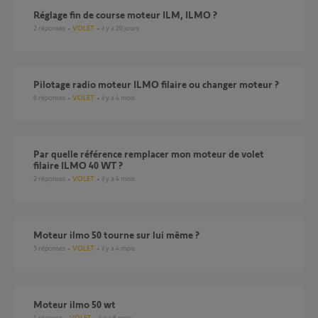
Réglage fin de course moteur ILM, ILMO ?
2
réponses
VOLET
il y a 20 jours
Pilotage radio moteur ILMO filaire ou changer moteur ?
6
réponses
VOLET
il y a 4 mois
Par quelle référence remplacer mon moteur de volet
filaire ILMO 40 WT ?
2
réponses
VOLET
il y a 4 mois
Moteur ilmo 50 tourne sur lui même ?
5
réponses
VOLET
il y a 4 mois
moteur ilmo 50 wt
1
réponse
VOLET
il y a 8 mois