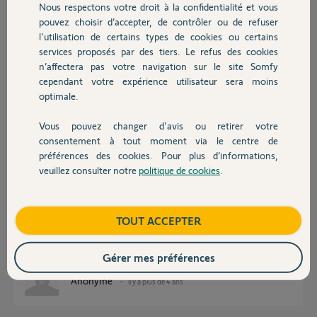
Cdt
Nous respectons votre droit à la confidentialité et vous
Chauffage
pouvez choisir d’accepter, de contrôler ou de refuser
Merci,
l'utilisation de certains types de cookies ou certains
services proposés par des tiers. Le refus des cookies
Autres produits
guillaume C.
n’affectera pas votre navigation sur le site Somfy
il y a plus de 4 ans
cependant votre expérience utilisateur sera moins
Participer au fil de discussion
optimale.
Vous pouvez changer d'avis ou retirer votre
Devis avec un pro
consentement à tout moment via le centre de
Réponses
préférences des cookies. Pour plus d’informations,
veuillez consulter notre
politique de cookies
.
Contact
Bonjour,
Un 20Nm serait mieux indiqué.
Boutique
TOUT ACCEPTER
https://www.guide-volet-roulant.fr/index.php/motoriser-vo...
CdL
Gérer mes préférences
Anonyme
il y a plus de 4 ans