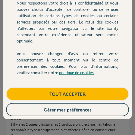
Nous respectons votre droit à la confidentialité et vous
pour qu'ils soient à 4 reconnu comme store screens ou store banne
Chauffage
pouvez choisir d’accepter, de contrôler ou de refuser
mais rien à faire cela ne fonctionne pas et je souhaiterai qu'ils soient
l'utilisation de certains types de cookies ou certains
reconnus à 4 sous le même logo.
Auriez-vous une idée afin de les regrouper ?
services proposés par des tiers. Le refus des cookies
Autres produits
J'espère avoir été assez clair, merci pour votre aide.
n’affectera pas votre navigation sur le site Somfy
cependant votre expérience utilisateur sera moins
optimale.
Sébastien
il y a plus de 4 ans
Vous pouvez changer d'avis ou retirer votre
Participer au fil de discussion
Devis avec un pro
consentement à tout moment via le centre de
préférences des cookies. Pour plus d’informations,
veuillez consulter notre
politique de cookies
.
Contact
Réponses
Boutique
TOUT ACCEPTER
Bonjour,
Cela ne serait pas l inverse ?
Gérer mes préférences
Sunea est un moteur de store banne et sunilus screen un moteur de
screen.
S’il y a eu 2 sunea d’installer et 2 sunilus alors c’est normal, tahoma
reconnaît le type d équipement io et affecte l’icône en conséquence.