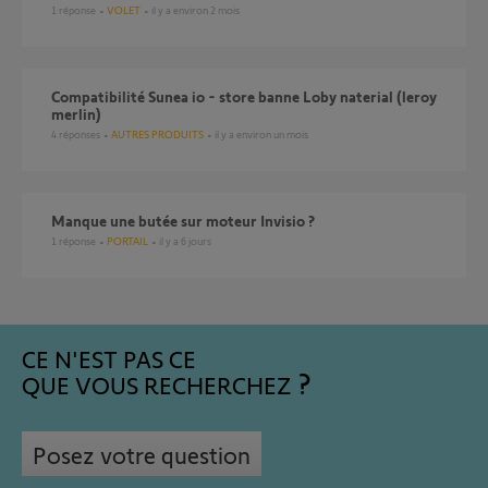
1
réponse
VOLET
il y a environ 2 mois
Compatibilité Sunea io - store banne Loby naterial (leroy
merlin)
4
réponses
AUTRES PRODUITS
il y a environ un mois
Manque une butée sur moteur Invisio ?
1
réponse
PORTAIL
il y a 6 jours
CE N'EST PAS CE
QUE VOUS RECHERCHEZ
Posez votre question