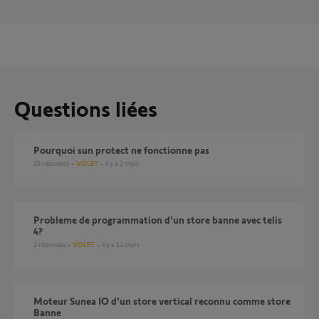
Questions liées
pourquoi sun protect ne fonctionne pas
25
réponses
VOLET
il y a 2 mois
probleme de programmation d'un store banne avec telis
4?
2
réponses
VOLET
il y a 12 jours
Moteur Sunea IO d’un store vertical reconnu comme store
Banne