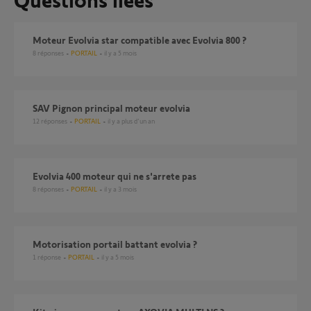
Moteur Evolvia star compatible avec Evolvia 800 ?
8
réponses
PORTAIL
il y a 5 mois
SAV Pignon principal moteur evolvia
12
réponses
PORTAIL
il y a plus d'un an
Evolvia 400 moteur qui ne s'arrete pas
8
réponses
PORTAIL
il y a 3 mois
Motorisation portail battant evolvia ?
1
réponse
PORTAIL
il y a 5 mois