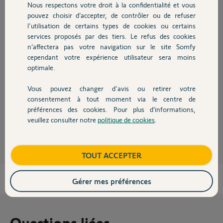
Nous respectons votre droit à la confidentialité et vous
Chauffage
pouvez choisir d’accepter, de contrôler ou de refuser
Réponses
l'utilisation de certains types de cookies ou certains
services proposés par des tiers. Le refus des cookies
Autres produits
n’affectera pas votre navigation sur le site Somfy
Bonjour,
cependant votre expérience utilisateur sera moins
optimale.
Oui vous pouvez réparer votre système par l'échange des cloches
moteur;
https://boutique.somfy.fr/kit-cloches-moteur-pour-automat...
Dorénavant les pignons sont en laiton.
Vous pouvez changer d'avis ou retirer votre
Devis avec un pro
consentement à tout moment via le centre de
CdL
préférences des cookies. Pour plus d’informations,
veuillez consulter notre
politique de cookies
.
Anonyme
il y a plus de 4 ans
Contact
Boutique
TOUT ACCEPTER
Gérer mes préférences
Questions liées