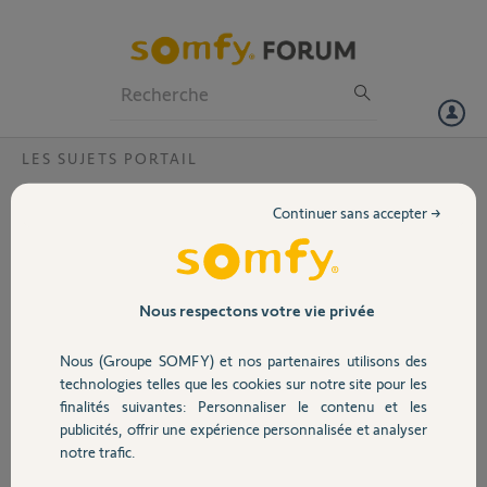
Particuliers
Professionnels
Forum
LES SUJETS PORTAIL
Volet
Pignon moteur evolvia
Continuer sans accepter →
Bonjour,
Portail
Un des battants de mon portail ne ferme plus. En démontant le
moteur, il s’avère que c’est le pignon attaché au moteur qui est cassé.
Peut-on changer cette pièce?
Garage
Nous respectons votre vie privée
Merci par avance pour votre réponse
Nous (Groupe SOMFY) et nos partenaires utilisons des
Sécurité
technologies telles que les cookies sur notre site pour les
Laurent G.
finalités suivantes: Personnaliser le contenu et les
il y a plus de 4 ans
publicités, offrir une expérience personnalisée et analyser
Domotique
Participer au fil de discussion
notre trafic.