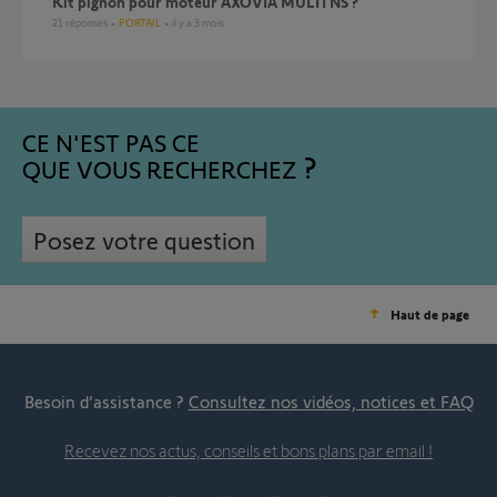
Kit pignon pour moteur AXOVIA MULTI NS ?
21
réponses
PORTAIL
il y a 3 mois
CE N'EST PAS CE
QUE VOUS RECHERCHEZ
Posez votre question
Haut de page
Besoin d’assistance ?
Consultez nos vidéos, notices et FAQ
Recevez nos actus, conseils et bons plans par email !