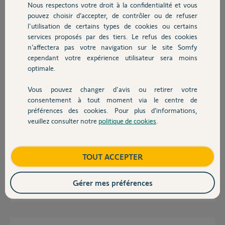
Nous respectons votre droit à la confidentialité et vous
Chauffage
Participer au fil de discussion
pouvez choisir d’accepter, de contrôler ou de refuser
l'utilisation de certains types de cookies ou certains
services proposés par des tiers. Le refus des cookies
Autres produits
n’affectera pas votre navigation sur le site Somfy
Réponses
cependant votre expérience utilisateur sera moins
optimale.
Bonjour,
Vous pouvez changer d'avis ou retirer votre
Devis avec un pro
Généralement, c'est le petit pignon, s'il est en plastique, sur l'arbre
consentement à tout moment via le centre de
moteur électrique qui patine.
préférences des cookies. Pour plus d’informations,
Dans ce cas, il faut remplacer l'ensemble par le kit cloche :
veuillez consulter notre
politique de cookies
.
https://boutique.somfy.fr/kit-cloches-moteur-pour-automat...
Contact
Après avoir retirer la cloche et contrôlé le petit pignon, il faut aussi
contrôler si l'axe central de 5 mm /95 mm de long n'est pas cassé.
Boutique
TOUT ACCEPTER
Contrôlez aussi les autres pignons.
Gérer mes préférences
Richy C.
il y a 2 mois