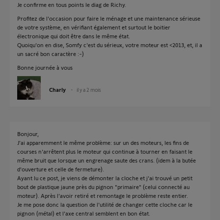
Je confirme en tous points le diag de Richy.
Profitez de l'occasion pour faire le ménage et une maintenance sérieuse
de votre système, en vérifiant également et surtout le boitier
électronique qui doit être dans le même état.
Quoiqu'on en dise, Somfy c'est du sérieux, votre moteur est <2013, et, il a
un sacré bon caractère :-)
Bonne journée à vous
Charly
il y a 2 mois
Bonjour,
J'ai apparemment le même problème: sur un des moteurs, les fins de
courses n'arrêtent plus le moteur qui continue à tourner en faisant le
même bruit que lorsque un engrenage saute des crans. (idem à la butée
d'ouverture et celle de fermeture).
Ayant lu ce post, je viens de démonter la cloche et j'ai trouvé un petit
bout de plastique jaune près du pignon "primaire" (celui connecté au
moteur). Après l'avoir retiré et remontage le problème reste entier.
Je me pose donc la question de l'utilité de changer cette cloche car le
pignon (métal) et l'axe central semblent en bon état.