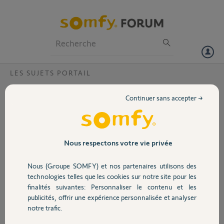
Particuliers
Professionnels
Forum
LES SUJETS PORTAIL
Volet
Evolvia 400 moteur qui ne s'arrete pas
Continuer sans accepter →
Bonjour,
Portail
Lors de l'ouverture ou de la fermeture j'ai mon moteur
gauche qui en fin de course de s'arrete pas de tourner ou en
tout cas la bobine métallique tourne en faisant du bruit.
Garage
Nous respectons votre vie privée
Voir vidéo jointe . Seul un second appuie sur la télécommande stop le
moteur.
Nous (Groupe SOMFY) et nos partenaires utilisons des
Désolé mais vidéo ne passe pas trop lourde
Sécurité
technologies telles que les cookies sur notre site pour les
finalités suivantes: Personnaliser le contenu et les
Merci,
publicités, offrir une expérience personnalisée et analyser
Domotique
notre trafic.
Stéphane B.
il y a 2 mois