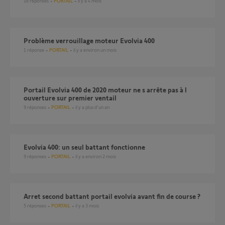
16
réponses
PORTAIL
il y a 4 mois
Problème verrouillage moteur Evolvia 400
1
réponse
PORTAIL
il y a environ un mois
Portail Evolvia 400 de 2020 moteur ne s arrête pas à l
ouverture sur premier ventail
9
réponses
PORTAIL
il y a plus d'un an
Evolvia 400: un seul battant fonctionne
9
réponses
PORTAIL
il y a environ 2 mois
arret second battant portail evolvia avant fin de course ?
5
réponses
PORTAIL
il y a 3 mois