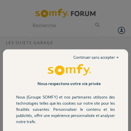
Particuliers
Professionnels
Forum
LES SUJETS GARAGE
Volet
j ai une porte de garage rts somfy
Continuer sans accepter →
comment brancher sur la télécommande
Portail
mon portail nice
Bonjour,
Garage
Nous respectons votre vie privée
Merci,
Nous (Groupe SOMFY) et nos partenaires utilisons des
Sécurité
Mme B.
technologies telles que les cookies sur notre site pour les
il y a plus de 4 ans
finalités suivantes: Personnaliser le contenu et les
Participer au fil de discussion
publicités, offrir une expérience personnalisée et analyser
Domotique
notre trafic.