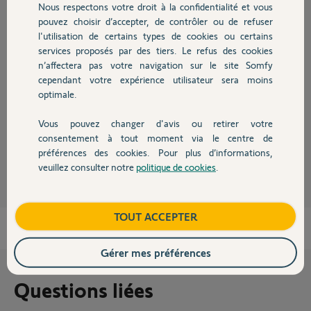
Nous respectons votre droit à la confidentialité et vous
Chauffage
Réponses
pouvez choisir d’accepter, de contrôler ou de refuser
l'utilisation de certains types de cookies ou certains
services proposés par des tiers. Le refus des cookies
Autres produits
n’affectera pas votre navigation sur le site Somfy
Bonjour
cependant votre expérience utilisateur sera moins
avec ceci
optimale.
https://boutique.somfy.fr/recepteur-portail-porte-de-gara...
de rien.
Vous pouvez changer d'avis ou retirer votre
Devis avec un pro
consentement à tout moment via le centre de
André N.
il y a plus de 4 ans
préférences des cookies. Pour plus d’informations,
veuillez consulter notre
politique de cookies
.
Contact
Boutique
TOUT ACCEPTER
Gérer mes préférences
Questions liées