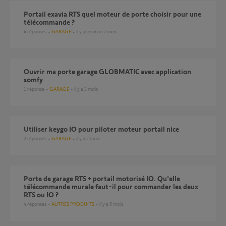
Portail exavia RTS quel moteur de porte choisir pour une
télécommande ?
4
réponses
GARAGE
il y a environ 2 mois
Ouvrir ma porte garage GLOBMATIC avec application
somfy
1
réponse
GARAGE
il y a 3 mois
Utiliser keygo IO pour piloter moteur portail nice
2
réponses
GARAGE
il y a 2 mois
Porte de garage RTS + portail motorisé IO. Qu'elle
télécommande murale faut-il pour commander les deux
RTS ou IO ?
4
réponses
AUTRES PRODUITS
il y a 5 mois