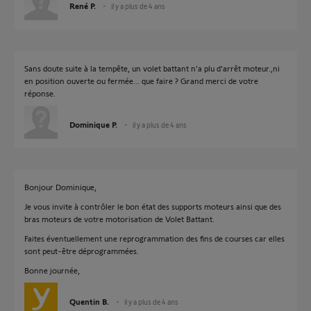
René P.
il y a plus de 4 ans
Sans doute suite à la tempête, un volet battant n'a plu d'arrêt moteur.,ni
en position ouverte ou fermée... que faire ? Grand merci de votre
réponse.
Dominique P.
il y a plus de 4 ans
Bonjour Dominique,
Je vous invite à contrôler le bon état des supports moteurs ainsi que des
bras moteurs de votre motorisation de Volet Battant.
Faites éventuellement une reprogrammation des fins de courses car elles
sont peut-être déprogrammées.
Bonne journée,
Quentin B.
il y a plus de 4 ans