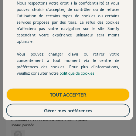
Nous respectons votre droit à la confidentialité et vous
Chauffage
pouvez choisir d’accepter, de contrôler ou de refuser
l'utilisation de certains types de cookies ou certains
Réponses
services proposés par des tiers. Le refus des cookies
Autres produits
n’affectera pas votre navigation sur le site Somfy
cependant votre expérience utilisateur sera moins
Bonjour René,
optimale.
Quel est précisément le module qui a été changé sur ce moteur ? Et quel
Vous pouvez changer d'avis ou retirer votre
est le modèle précis de cette motorisation?
Devis avec un pro
consentement à tout moment via le centre de
Bonne journée,
préférences des cookies. Pour plus d’informations,
veuillez consulter notre
politique de cookies
.
Contact
Gaëlle B.
il y a plus de 4 ans
Boutique
TOUT ACCEPTER
Bonjour
Merci pour votre réponse, j'ai finalement résolu mon problème. J'avais
Gérer mes préférences
seulement inversé la fixation du moteur, ce décalage de 180 degrés
empêchait l'arrêt du moteur dans la bonne phase.
Bonne journée