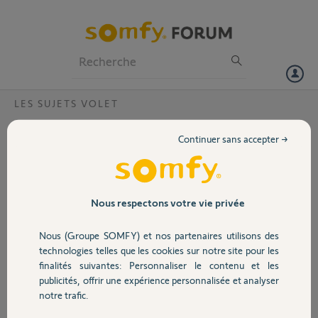
Particuliers
Professionnels
Forum
LES SUJETS VOLET
Volet
Le moteur ne s'arrête pas en butée haute?
Continuer sans accepter →
Bonjour,
Portail
Je viens de changer le module radio defectueux d'un moteur somfy ce
moteur commande un volet. Ce moteur fonctionnait parfaitement
avec l'ancien module, désormais le moteur reste sous tension en
Garage
Nous respectons votre vie privée
butée haute. Pour l'arrêter je dois appuyer sur le bouton stop de la
RTS.
Nous (Groupe SOMFY) et nos partenaires utilisons des
Merci de m'aider à résoudre ce problème.
Sécurité
technologies telles que les cookies sur notre site pour les
finalités suivantes: Personnaliser le contenu et les
René P.
publicités, offrir une expérience personnalisée et analyser
Domotique
il y a plus de 4 ans
notre trafic.
Participer au fil de discussion