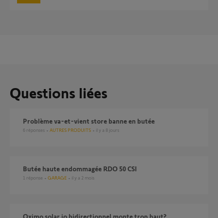
Questions liées
Problème va-et-vient store banne en butée
6
réponses
AUTRES PRODUITS
il y a 8 jours
Butée haute endommagée RDO 50 CSI
1
réponse
GARAGE
il y a 2 mois
Oximo solar io bidirectionnel monte trop haut?