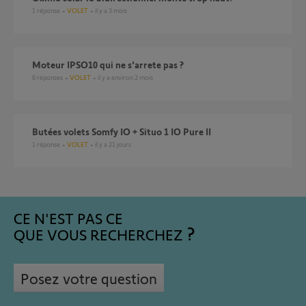
1
réponse
VOLET
il y a 3 mois
Moteur IPSO10 qui ne s'arrete pas ?
0
réponses
VOLET
il y a environ 2 mois
Butées volets Somfy IO + Situo 1 IO Pure II
1
réponse
VOLET
il y a 21 jours
CE N'EST PAS CE
QUE VOUS RECHERCHEZ
Posez votre question