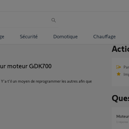
ge
Sécurité
Domotique
Chauffage
Acti
our moteur GDK700
Par
Im
 Y'a t'il un moyen de reprogrammer les autres afin que
Ques
Moteu
1
réponse