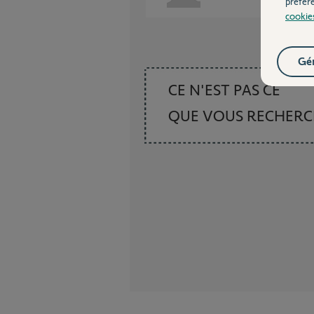
préfér
cookie
Gér
CE N'EST PAS CE
QUE VOUS RECHER