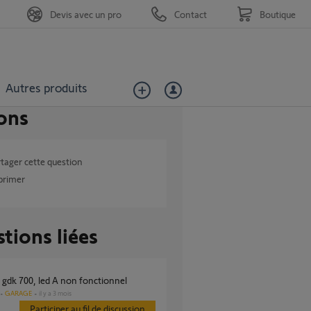
Devis avec un pro
Contact
Boutique
Autres produits
ons
tager cette question
primer
tions liées
r gdk 700, led A non fonctionnel
GARAGE
il y a 3 mois
Participer au fil de discussion