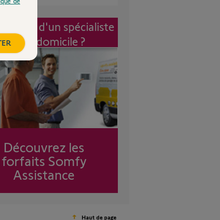
tique de
vention d'un spécialiste
à mon domicile ?
TER
Découvrez les
forfaits Somfy
Assistance
Haut de page