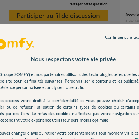
Partager cette question
Participer au fil de discussion
Associ
8
réponse
Continuer sans ac
pb fonctionnement télécommandes sur
GDK70
7
réponse
 (voir en fin de documentation).
Nous respectons votre vie privée
Groupe SOMFY) et nos partenaires utilisons des technologies telles que les 
Remplacement moteur porte de garage
re site pour les finalités suivantes: Personnaliser le contenu et les publicités
GDK70
érience personnalisée et analyser notre trafic.
 4 ans
5
réponse
espectons votre droit à la confidentialité et vous pouvez choisir d’accep
ler ou de refuser l'utilisation de certains types de cookies ou certains s
GDK7
és par des tiers. Le refus des cookies n’affectera pas votre navigation sur 
11
répons
cependant votre expérience utilisateur sera moins optimale.
ouvez changer d'avis ou retirer votre consentement à tout moment via le ce
4 ans