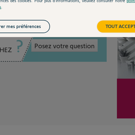
ences des cookies. Pour plus d’informations, veuillez consulter notre
poli
s
.
Inter
er mes préférences
TOUT ACCEP
Posez votre question
CHEZ