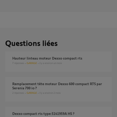
Questions liées
Hauteur linteau moteur Dexxo compact rts
7
réponses
GARAGE
il y a environ un mois
Remplacement tête moteur Dexxo 600 compact RTS par
Serenia 700 io ?
2
réponses
GARAGE
il y a environ 2 mois
Dexxo compact rts type:5141959A HS ?