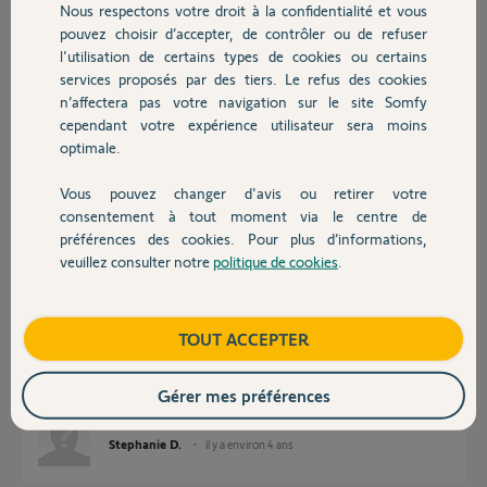
Participer au fil de discussion
Nous respectons votre droit à la confidentialité et vous
Chauffage
pouvez choisir d’accepter, de contrôler ou de refuser
l'utilisation de certains types de cookies ou certains
services proposés par des tiers. Le refus des cookies
Autres produits
Réponses
n’affectera pas votre navigation sur le site Somfy
cependant votre expérience utilisateur sera moins
optimale.
Bonjour,
Vous pouvez changer d'avis ou retirer votre
C'est comme pour une télécommande, la touche "prog" est le bouton
Devis avec un pro
consentement à tout moment via le centre de
"B".
préférences des cookies. Pour plus d’informations,
CdL
veuillez consulter notre
politique de cookies
.
Contact
Anonyme
il y a environ 4 ans
Boutique
TOUT ACCEPTER
Gérer mes préférences
C'est super! cela marche!
Stephanie D.
il y a environ 4 ans