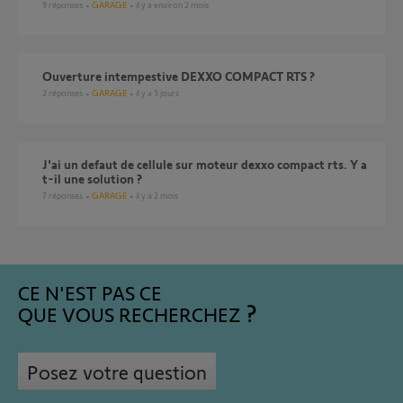
9
réponses
GARAGE
il y a environ 2 mois
Ouverture intempestive DEXXO COMPACT RTS ?
2
réponses
GARAGE
il y a 5 jours
J'ai un defaut de cellule sur moteur dexxo compact rts. Y a
t-il une solution ?
7
réponses
GARAGE
il y a 2 mois
CE N'EST PAS CE
QUE VOUS RECHERCHEZ
Posez votre question