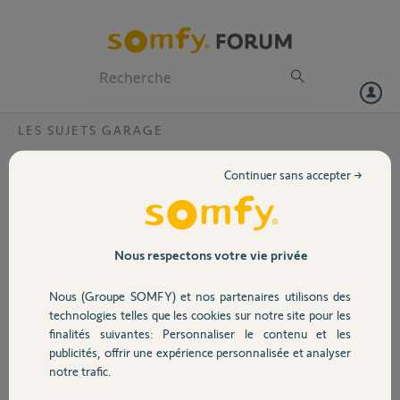
Particuliers
Professionnels
Forum
LES SUJETS GARAGE
Volet
Ou est le bonton Prog du Dexxo Compact
Continuer sans accepter →
RTS?
Portail
Bonjour,
J''ai un le moteur Dexxo Compact RTS installé sur ma porte de
Garage
garage. J'ai un visiophone Somfy V500.
Nous respectons votre vie privée
J'ai besoin de la Touche Prog pour associer mon moteur de garage au
visiophone Mais le moteur n'a que des boutons A et B.
Nous (Groupe SOMFY) et nos partenaires utilisons des
Sécurité
Ou est le bouton Prog?
technologies telles que les cookies sur notre site pour les
Merci beaucoup,
finalités suivantes: Personnaliser le contenu et les
publicités, offrir une expérience personnalisée et analyser
Domotique
Stephanie D.
notre trafic.
il y a environ 4 ans