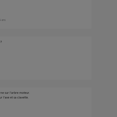
 4 ans
r?
rne sur l'arbre moteur.
r l'axe et sa clavette.