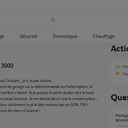
ge
Sécurité
Domotique
Chauffage
Acti
 3000
Par
Im
r l'instant , je n'ai pas trouvé...
rte de garage via la télécommande ou l'interrupteur, le
umière s'éteint. Si je pousse la porte du bas vers le haut
Ques
e jusqu"au bout. Je me demande si c'est le condensateur ,
mplace carrément tout le bloc moteur par un GDK 700 ?
vous dis merci d'avance !
Pilotage GDK3000 & 4000 en monté /
descen
7
réponse