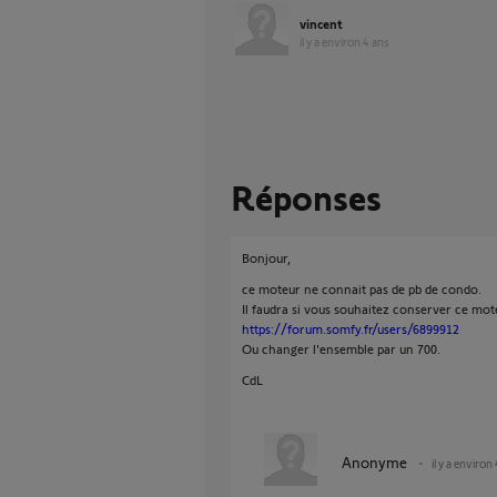
vincent
il y a environ 4 ans
Réponses
Bonjour,
ce moteur ne connait pas de pb de condo.
Il faudra si vous souhaitez conserver ce mote
https://forum.somfy.fr/users/6899912
Ou changer l'ensemble par un 700.
CdL
Anonyme
il y a environ