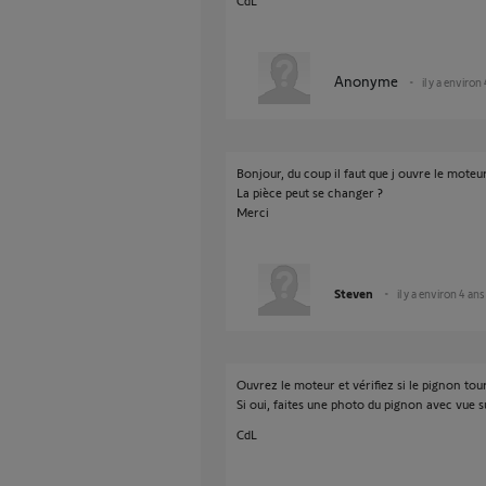
CdL
Anonyme
il y a environ
Bonjour, du coup il faut que j ouvre le moteu
La pièce peut se changer ?
Merci
Steven
il y a environ 4 ans
Ouvrez le moteur et vérifiez si le pignon tou
Si oui, faites une photo du pignon avec vue su
CdL