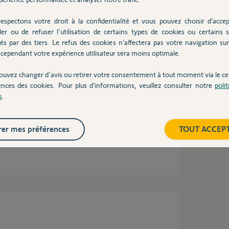
cause et pour sa réparation, vous avez l'info
espectons votre droit à la confidentialité et vous pouvez choisir d’accep
ler ou de refuser l'utilisation de certains types de cookies ou certains s
és par des tiers. Le refus des cookies n’affectera pas votre navigation sur 
ns
cependant votre expérience utilisateur sera moins optimale.
ouvez changer d'avis ou retirer votre consentement à tout moment via le ce
ences des cookies. Pour plus d’informations, veuillez consulter notre
poli
e vous. C'est apparu en fermant, j'ai entendu
s
.
 l'aider en la soulevant.
?
er mes préférences
TOUT ACCEP