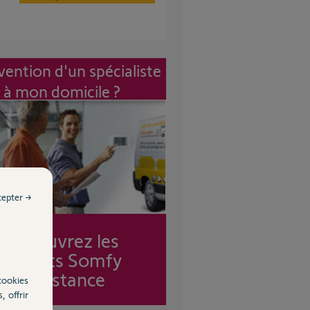
vention d'un spécialiste
à mon domicile ?
cepter →
Découvrez les
forfaits Somfy
Assistance
cookies
, offrir