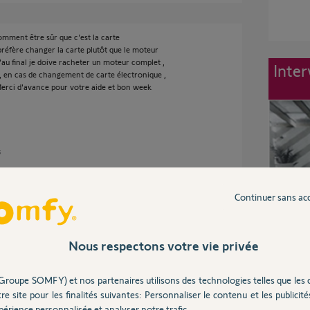
mment être sûr que c'est la carte
préfère changer la carte plutôt que le moteur
au final je doive racheter un moteur complet ,
Inter
n, en cas de changement de carte électronique ,
erci d'avance pour votre aide et bon week
s
Continuer sans ac
teur :
Nous respectons votre vie privée
oteur électrique.
 + et - d'une batterie de perceuse.
Groupe SOMFY) et nos partenaires utilisons des technologies telles que les 
tes 2, 3 ouvertures /fermetures.
nement en cause, mais peut se réparer.
re site pour les finalités suivantes: Personnaliser le contenu et les publicités
érience personnalisée et analyser notre trafic.