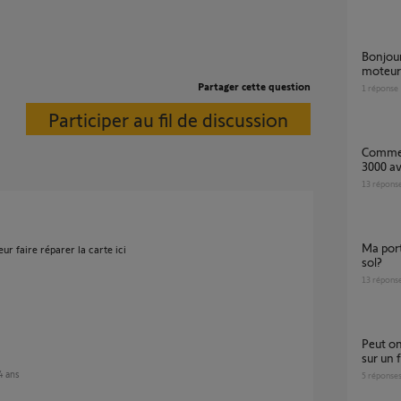
bonjour, peut on remplacer une tete de
moteur 
Partager cette question
1
réponse
Participer au fil de discussion
Comment faire fonctionner le moteur GDK
3000 a
13
répons
Ma porte de garage ne descend pas jusqu'au
ur faire réparer la carte ici
sol?
13
répons
Peut on monter un moteur gdk 3000 /4000
sur un 
 4 ans
5
réponse