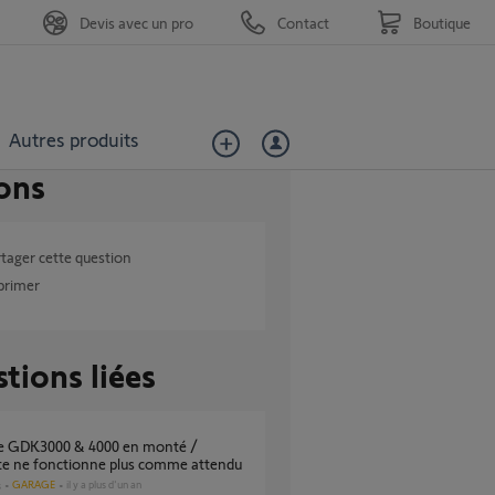
Devis avec un pro
Contact
Boutique
Autres produits
ons
tager cette question
primer
tions liées
te ne fonctionne plus comme attendu
GARAGE
il y a plus d'un an
s