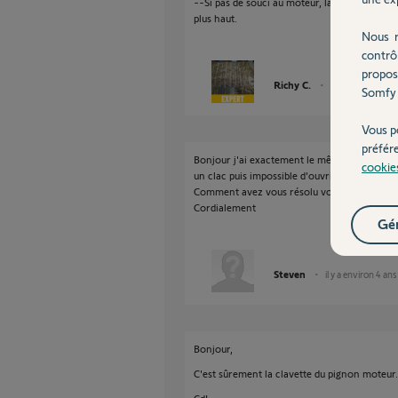
--Si pas de souci au moteur, la carte est en 
plus haut.
Nous r
contrô
propos
Richy C.
il y a environ 4 a
Somfy 
Vous p
préfér
Bonjour j'ai exactement le même problème qu
cookie
un clac puis impossible d'ouvrir la porte sans
Comment avez vous résolu votre problème 
Cordialement
Gér
Steven
il y a environ 4 ans
Bonjour,
C'est sûrement la clavette du pignon moteur.