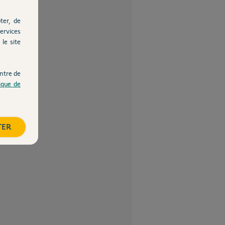
ter, de
ervices
le site
ntre de
tique de
TER