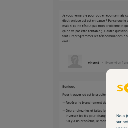
Je vous remercie pour votre réponse mais co
électronique qui est en cause ? Parce que je 
mais si ça ne résout pas mon problème et qu'
ça ne va pas être rentable ;-)-autre questio
faut il reprogrammer les télécommandes ? M
end !
vincent
il y a environ 4 an
Bonjour,
Pour trouver où est le problème, carte ou mo
--Repérer le branchement des deux fils du m
--Débranchez-les et faites les toucher sur le
Nous (
--Inversez les fils pour changer de sens, fai
--S'il y a un problème, le moteur est certai
sur not
une exp