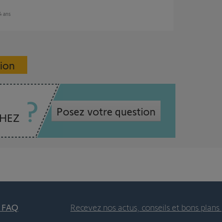
 4 ans
sion
Posez votre question
CHEZ
t FAQ
Recevez nos actus, conseils et bons plans 