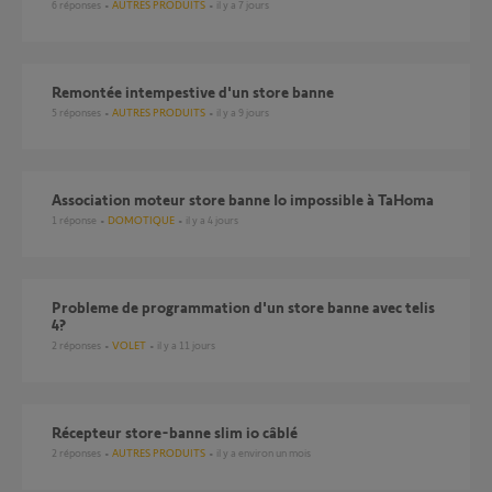
6
réponses
AUTRES PRODUITS
il y a 7 jours
Remontée intempestive d'un store banne
5
réponses
AUTRES PRODUITS
il y a 9 jours
Association moteur store banne Io impossible à TaHoma
1
réponse
DOMOTIQUE
il y a 4 jours
probleme de programmation d'un store banne avec telis
4?
2
réponses
VOLET
il y a 11 jours
Récepteur store-banne slim io câblé
2
réponses
AUTRES PRODUITS
il y a environ un mois