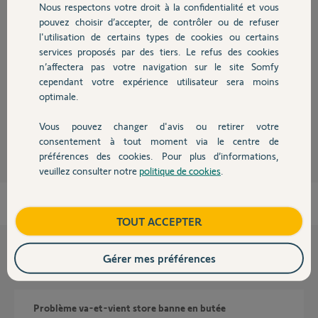
Réponses
Nous respectons votre droit à la confidentialité et vous
Chauffage
pouvez choisir d’accepter, de contrôler ou de refuser
l'utilisation de certains types de cookies ou certains
Bonjour,
services proposés par des tiers. Le refus des cookies
Autres produits
n’affectera pas votre navigation sur le site Somfy
Il faut faire une RàZ au moteur.
cependant votre expérience utilisateur sera moins
CdL
optimale.
Anonyme
il y a environ 4 ans
Vous pouvez changer d'avis ou retirer votre
Devis avec un pro
consentement à tout moment via le centre de
préférences des cookies. Pour plus d’informations,
veuillez consulter notre
politique de cookies
.
Contact
Boutique
TOUT ACCEPTER
Gérer mes préférences
Questions liées
Problème va-et-vient store banne en butée