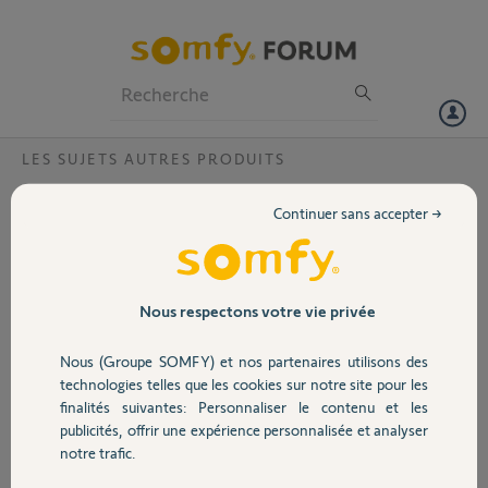
Particuliers
Professionnels
Forum
LES SUJETS AUTRES PRODUITS
Volet
store bann
Continuer sans accepter →
Bonjour,
Portail
je souhaite enlever le capteur vent de mon store banne, comment je
peux l'enlever de la mémoire moteur ?
Merci,
Garage
Nous respectons votre vie privée
Rémi D.
Nous (Groupe SOMFY) et nos partenaires utilisons des
Sécurité
il y a environ 4 ans
technologies telles que les cookies sur notre site pour les
Participer au fil de discussion
finalités suivantes: Personnaliser le contenu et les
publicités, offrir une expérience personnalisée et analyser
Domotique
notre trafic.