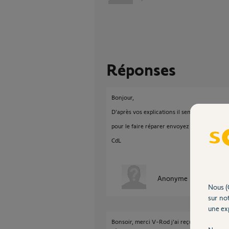
Réponses
Bonjour,
D'après vos explications il semblerait bien qu
pour le faire réparer envoyez un mail ici:
ht
CdL
Anonyme
il y a environ
Nous (
sur not
une exp
Bonsoir, merci V-Rod j'ai reçu un mail de Ré