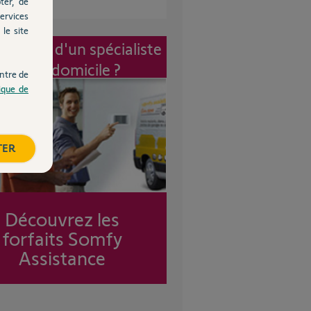
ter, de
ervices
le site
vention d'un spécialiste
à mon domicile ?
ntre de
tique de
TER
Découvrez les
forfaits Somfy
Assistance