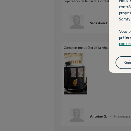
Nous r
réparation de la carte. Cordialement.
contrô
propos
Somfy 
Sebastien L.
il y a enviro
Vous p
préfér
cookie
Combien me coûterait la réparation de mon b
Gér
Antoine G.
il y a presque