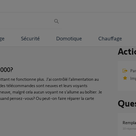
ge
Sécurité
Domotique
Chauffage
Acti
6000?
Par
Im
tant ne fonctionne plus. J’ai contrôlé l’alimentation au
es des télécommandes sont neuves et leurs voyants
 neuve, malgré cela aucun voyant ne s’allume au boîtier. Je
 quand pensez-vous? Ou peut-on faire réparer la carte
Ques
rempl
10
répons