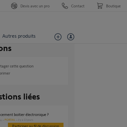
Devis avec un pro
Contact
Boutique
Autres produits
ons
tager cette question
primer
tions liées
acement boitier électronique ?
PORTAIL
il y a 13 jours
es
Participer au fil de discussion