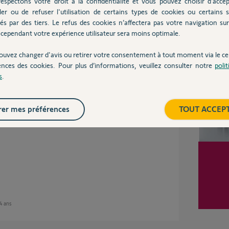
espectons votre droit à la confidentialité et vous pouvez choisir d’accep
ler ou de refuser l'utilisation de certains types de cookies ou certains s
és par des tiers. Le refus des cookies n’affectera pas votre navigation sur 
Inter
cependant votre expérience utilisateur sera moins optimale.
n 4 ans
ouvez changer d'avis ou retirer votre consentement à tout moment via le ce
ences des cookies. Pour plus d’informations, veuillez consulter notre
poli
s
.
oitier rts dhift 5053930 c merci
er mes préférences
TOUT ACCEP
 4 ans