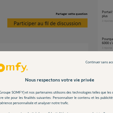
Portail SGA 6000 s'ouvre mais ne se ferme
Partager cette question
plus
2
réponse
Participer au fil de discussion
pourquoi mon portail avec motorisation SGA
6000 s'
1
réponse
e le boitier soit HS.
Continuer sans ac
tps://forum.somfy.fr/users/6899912
Carte 9020465 pour motorisation SGA 6000
en defa
1
réponse
Nous respectons votre vie privée
 4 ans
Groupe SOMFY) et nos partenaires utilisons des technologies telles que les 
Secour
re site pour les finalités suivantes: Personnaliser le contenu et les publicités
7
réponse
érience personnalisée et analyser notre trafic.
par'Tech.54 pour la prise en charge de la