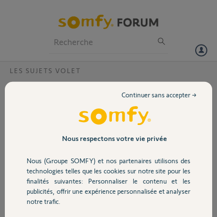
Particuliers
Professionnels
Forum
LES SUJETS VOLET
Volet
Remplacement moteur rts oximo 10/17
Continuer sans accepter →
Bonjour,
Portail
J'ai un moteur oximo rts 10/17 qui est HS est il possible de le
remplacer par un moteur en io?
Garage
Nous respectons votre vie privée
Merci,
Nous (Groupe SOMFY) et nos partenaires utilisons des
Sécurité
Alan B.
technologies telles que les cookies sur notre site pour les
il y a presque 4 ans
finalités suivantes: Personnaliser le contenu et les
Participer au fil de discussion
publicités, offrir une expérience personnalisée et analyser
Domotique
notre trafic.