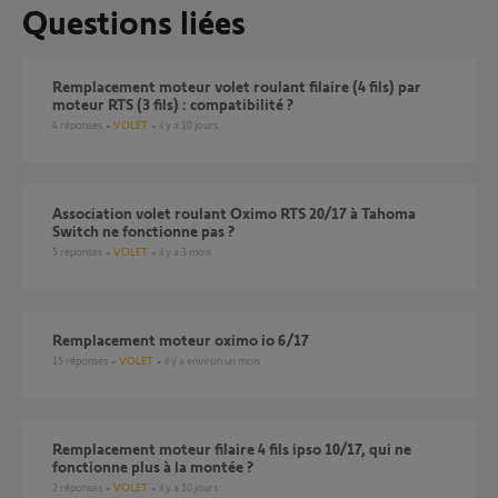
Questions liées
Remplacement moteur volet roulant filaire (4 fils) par
moteur RTS (3 fils) : compatibilité ?
4
réponses
VOLET
il y a 10 jours
Association volet roulant Oximo RTS 20/17 à Tahoma
Switch ne fonctionne pas ?
5
réponses
VOLET
il y a 3 mois
Remplacement moteur oximo io 6/17
15
réponses
VOLET
il y a environ un mois
remplacement moteur filaire 4 fils ipso 10/17, qui ne
fonctionne plus à la montée ?
2
réponses
VOLET
il y a 10 jours