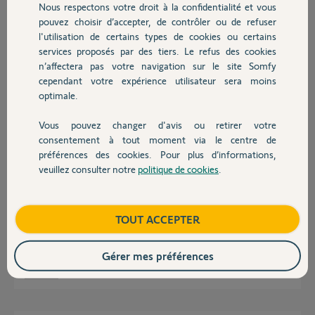
Nous respectons votre droit à la confidentialité et vous
Chauffage
Réponses
pouvez choisir d’accepter, de contrôler ou de refuser
l'utilisation de certains types de cookies ou certains
services proposés par des tiers. Le refus des cookies
Autres produits
Bonjour,
n’affectera pas votre navigation sur le site Somfy
cependant votre expérience utilisateur sera moins
Absolument !
optimale.
CdL
Vous pouvez changer d'avis ou retirer votre
Anonyme
Devis avec un pro
il y a presque 4 ans
consentement à tout moment via le centre de
préférences des cookies. Pour plus d’informations,
veuillez consulter notre
politique de cookies
.
Contact
Bonjour
par quel moteur le remplacer?
Boutique
TOUT ACCEPTER
un oximo io 10/17 irait il ?
cordialement
Gérer mes préférences
Alan B.
il y a presque 4 ans