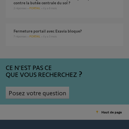
contre la butée centrale du sol ?
2
réponses
PORTAIL
il y a 6 mois
fermeture portail avec Exavia bloque?
7
réponses
PORTAIL
il y a 3 mois
CE N'EST PAS CE
QUE VOUS RECHERCHEZ
Posez votre question
Haut de page