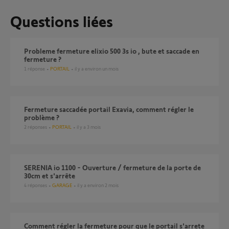
Questions liées
Probleme fermeture elixio 500 3s io , bute et saccade en
fermeture ?
1
réponse
PORTAIL
il y a environ un mois
Fermeture saccadée portail Exavia, comment régler le
problème ?
2
réponses
PORTAIL
il y a 3 mois
SERENIA io 1100 - Ouverture / fermeture de la porte de
30cm et s'arrête
4
réponses
GARAGE
il y a environ 2 mois
Comment régler la fermeture pour que le portail s'arrete