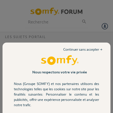
Particuliers
Professionnels
Forum
LES SUJETS PORTAIL
Volet
Comment régler la puissance de fermeture
Continuer sans accepter →
Bonjour,
Portail
Je rencontre un problème de maintien de pression des bras de mon
moteur de portail EVOLVIA.
Une fois le portail fermé il ne garde pas la pression en mode
Garage
Nous respectons votre vie privée
fermeture, du coup le portail se réouvre quand il y a du vent par
exemple.
Nous (Groupe SOMFY) et nos partenaires utilisons des
Existe il un réglage pour cela pour remédier à ce problème ?
Sécurité
technologies telles que les cookies sur notre site pour les
finalités suivantes: Personnaliser le contenu et les
Merci,
publicités, offrir une expérience personnalisée et analyser
Domotique
notre trafic.
Stéphane F.
il y a presque 4 ans