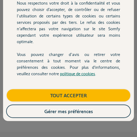
Nous respectons votre droit à la confidentialité et vous
Chauffage
Participer au fil de discussion
pouvez choisir d’accepter, de contrôler ou de refuser
l'utilisation de certains types de cookies ou certains
services proposés par des tiers. Le refus des cookies
Autres produits
n’affectera pas votre navigation sur le site Somfy
Réponses
cependant votre expérience utilisateur sera moins
optimale.
Bonjour,
Vous pouvez changer d'avis ou retirer votre
Devis avec un pro
Le réglage est dans le respect des cotes de pose.
consentement à tout moment via le centre de
posez des photo de l'installation avec vues sur les bras de dessus.
préférences des cookies. Pour plus d’informations,
veuillez consulter notre
politique de cookies
.
CdL
Contact
Anonyme
il y a presque 4 ans
Boutique
TOUT ACCEPTER
Gérer mes préférences