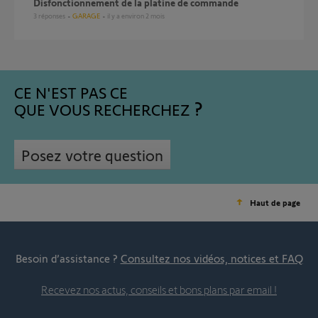
disfonctionnement de la platine de commande
3
réponses
GARAGE
il y a environ 2 mois
CE N'EST PAS CE
QUE VOUS RECHERCHEZ
Posez votre question
Haut de page
Besoin d’assistance ?
Consultez nos vidéos, notices et FAQ
Recevez nos actus, conseils et bons plans par email !