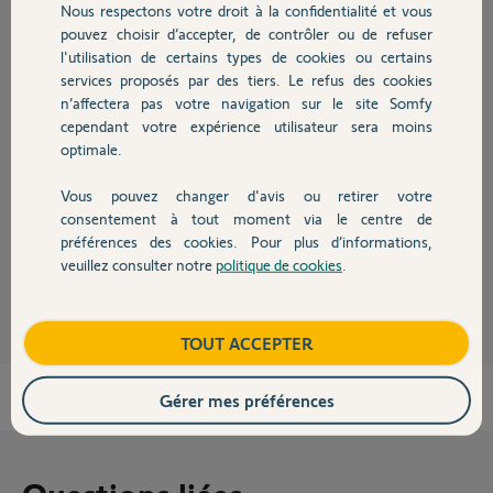
Nous respectons votre droit à la confidentialité et vous
Chauffage
pouvez choisir d’accepter, de contrôler ou de refuser
l'utilisation de certains types de cookies ou certains
Réponses
services proposés par des tiers. Le refus des cookies
Autres produits
n’affectera pas votre navigation sur le site Somfy
cependant votre expérience utilisateur sera moins
Bonjour
optimale.
Essayez avec une autre télécommande, si ça fait pareil, ça vient du
moteur à remplacer.
Vous pouvez changer d'avis ou retirer votre
Devis avec un pro
consentement à tout moment via le centre de
Bonne journée !
préférences des cookies. Pour plus d’informations,
veuillez consulter notre
politique de cookies
.
Jean-Luc B.
il y a presque 4 ans
Contact
Boutique
TOUT ACCEPTER
Gérer mes préférences