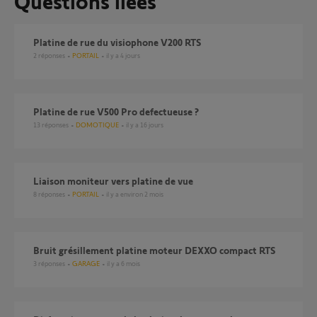
Questions liées
Platine de rue du visiophone V200 RTS
2
réponses
PORTAIL
il y a 4 jours
platine de rue V500 Pro defectueuse ?
13
réponses
DOMOTIQUE
il y a 16 jours
liaison moniteur vers platine de vue
8
réponses
PORTAIL
il y a environ 2 mois
Bruit grésillement platine moteur DEXXO compact RTS
3
réponses
GARAGE
il y a 6 mois