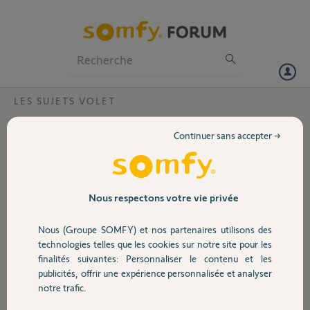
Particuliers
Professionnels
Forum
LES SUJETS VOLET
Volet
Info platine rts
Continuer sans accepter →
Bonjour, un de mes volets perd le mémoire sur ma télécommande, qd
Portail
je fais la programmation avec le rset secteur 2s 10s 2s. J arrive a le
paramétrer mais après qlqs temps il perd la mémoire, je me demandai
si la platine rts est défectueuse ou si cela peut provenir d’autres
Garage
Nous respectons votre vie privée
choses ?
Nous (Groupe SOMFY) et nos partenaires utilisons des
Merci,
Sécurité
technologies telles que les cookies sur notre site pour les
finalités suivantes: Personnaliser le contenu et les
Ain R.
publicités, offrir une expérience personnalisée et analyser
Domotique
il y a presque 4 ans
notre trafic.
Participer au fil de discussion