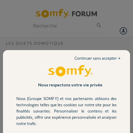
Particuliers
Professionnels
Forum
LES SUJETS DOMOTIQUE
Volet
volets roulants commandés par
Continuer sans accepter →
interrupteurs réf 156468 compatibles avec
Portail
Tahoma ?
Bonjour,
Garage
Nous respectons votre vie privée
J'ai des volets roulants Somfy dont je ne connais pas la référence (ils
sont installés depuis au moins 20 ans).
Ils sont commandés par des interrupteurs sans fils (radio, je suppose)
Nous (Groupe SOMFY) et nos partenaires utilisons des
Sécurité
sur lesquels figure la référence 156468.
technologies telles que les cookies sur notre site pour les
Ce système ancien est-il compatible avec Tahoma ?
finalités suivantes: Personnaliser le contenu et les
Je vous remercie par avance pour votre aide.
publicités, offrir une expérience personnalisée et analyser
Domotique
notre trafic.
Frédéric L.