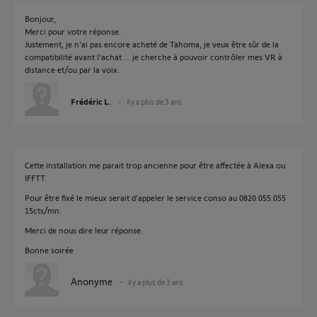
Bonjour,
Merci pour votre réponse.
Justement, je n'ai pas encore acheté de Tahoma, je veux être sûr de la
compatibilité avant l'achat ... je cherche à pouvoir contrôler mes VR à
distance et/ou par la voix.
Frédéric L.
il y a plus de 3 ans
Cette installation me parait trop ancienne pour être affectée à Alexa ou
IFFTT.
Pour être fixé le mieux serait d'appeler le service conso au 0820.055.055
15cts/mn.
Merci de nous dire leur réponse.
Bonne soirée
Anonyme
il y a plus de 3 ans