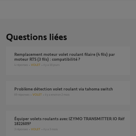
Questions liées
Remplacement moteur volet roulant filaire (4 fils) par
moteur RTS (3 fils) : compatibilité ?
4
réponses
VOLET
il y a 10 jours
Problème détection volet roulant via tahoma switch
69
réponses
VOLET
il y a environ 2 mois
équiper volets roulants avec IZYMO TRANSMITTER IO Réf
1822609?
3
réponses
VOLET
il y a 3 mois