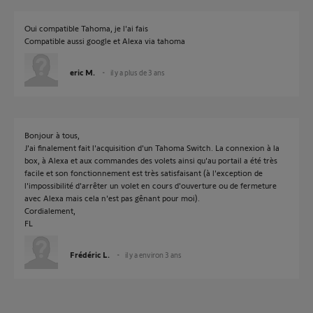
Oui compatible Tahoma, je l'ai fais
Compatible aussi google et Alexa via tahoma
eric M.
il y a plus de 3 ans
Bonjour à tous,
J'ai finalement fait l'acquisition d'un Tahoma Switch. La connexion à la
box, à Alexa et aux commandes des volets ainsi qu'au portail a été très
facile et son fonctionnement est très satisfaisant (à l'exception de
l'impossibilité d'arrêter un volet en cours d'ouverture ou de fermeture
avec Alexa mais cela n'est pas gênant pour moi).
Cordialement,
FL
Frédéric L.
il y a environ 3 ans