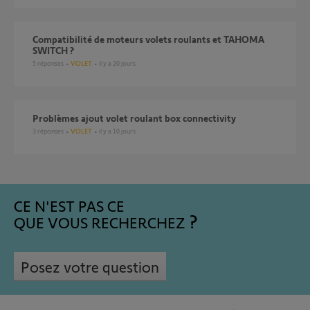
Compatibilité de moteurs volets roulants et TAHOMA
SWITCH ?
5
réponses
VOLET
il y a 20 jours
Problèmes ajout volet roulant box connectivity
3
réponses
VOLET
il y a 10 jours
CE N'EST PAS CE
QUE VOUS RECHERCHEZ
Posez votre question