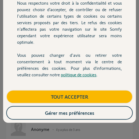
il y a plus de 3 ans
Nous respectons votre droit à la confidentialité et vous
Chauffage
Participer au fil de discussion
pouvez choisir d’accepter, de contrôler ou de refuser
l'utilisation de certains types de cookies ou certains
services proposés par des tiers. Le refus des cookies
Autres produits
n’affectera pas votre navigation sur le site Somfy
Réponses
cependant votre expérience utilisateur sera moins
optimale.
Vous pouvez changer d'avis ou retirer votre
Bonjour,
Devis avec un pro
consentement à tout moment via le centre de
La réf ne nous aide pas.
préférences des cookies. Pour plus d’informations,
Posez ici une photo recto verso de ce point de commande;
veuillez consulter notre
politique de cookies
.
Contact
Ils sont en RTS donc compatibles Tahoma.
Mais, il faut savoir si vos VR sont filaires modifiés radio ou natif radio
RTS.
Boutique
TOUT ACCEPTER
Toutes solutions Somfy RTS sont compatibles Tahoma sous la condition
que le point de commande comporte une touche "prog".
Gérer mes préférences
Bonne journée
Anonyme
il y a plus de 3 ans