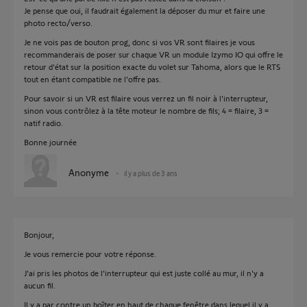
Je pense que oui, il faudrait également la déposer du mur et faire une
photo recto/verso.
Je ne vois pas de bouton prog, donc si vos VR sont filaires je vous
recommanderais de poser sur chaque VR un module Izymo IO qui offre le
retour d'état sur la position exacte du volet sur Tahoma, alors que le RTS
tout en étant compatible ne l'offre pas.
Pour savoir si un VR est filaire vous verrez un fil noir à l'interrupteur,
sinon vous contrôlez à la tête moteur le nombre de fils; 4 = filaire, 3 =
natif radio.
Bonne journée
Anonyme
il y a plus de 3 ans
Bonjour,
Je vous remercie pour votre réponse.
J'ai pris les photos de l'interrupteur qui est juste collé au mur, il n'y a
aucun fil.
Il y a par contre un boîter en haut de chaque fenêtre dans lequel il y a