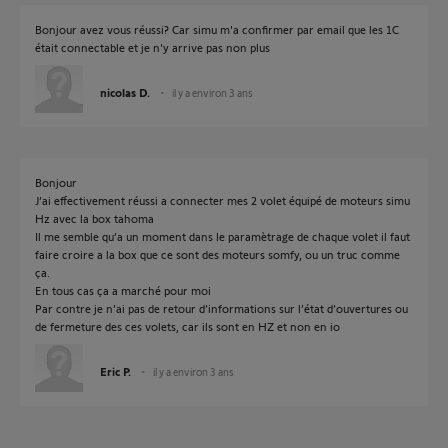
Bonjour avez vous réussi? Car simu m'a confirmer par email que les 1C
était connectable et je n'y arrive pas non plus
nicolas D.
il y a environ 3 ans
Bonjour
J’ai effectivement réussi a connecter mes 2 volet équipé de moteurs simu
Hz avec la box tahoma
Il me semble qu’a un moment dans le paramètrage de chaque volet il faut
faire croire a la box que ce sont des moteurs somfy, ou un truc comme
ça.
En tous cas ça a marché pour moi
Par contre je n’ai pas de retour d’informations sur l’état d’ouvertures ou
de fermeture des ces volets, car ils sont en HZ et non en io
Eric P.
il y a environ 3 ans