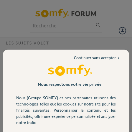
Particuliers
Professionnels
Forum
LES SUJETS VOLET
Volet
Compatibilité box tahoma/ Moteur simu
Continuer sans accepter →
Hz?
Portail
Bonjour,
Apres contact avec le SAV de chez simu, afin de savoir si cela était
Garage
possible,
Nous respectons votre vie privée
Je viens de faire l’acquisition d’une Box Tahoma switch, afin de piloter
mes volets roulants équipés de moteurs SIMU Hz
Nous (Groupe SOMFY) et nos partenaires utilisons des
Sécurité
Protocole 433MHz.
technologies telles que les cookies sur notre site pour les
Apparemment, j’ai été mal conseillé car je n’arrive pas piloter mes
finalités suivantes: Personnaliser le contenu et les
volets
publicités, offrir une expérience personnalisée et analyser
Domotique
Quelqu’un peut il m’aider?
notre trafic.
Merci