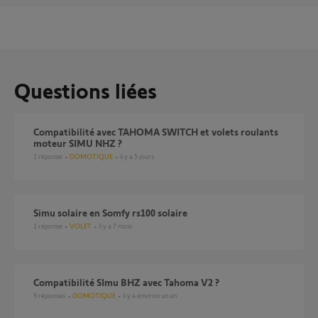
Questions liées
Compatibilité avec TAHOMA SWITCH et volets roulants
moteur SIMU NHZ ?
1
réponse
DOMOTIQUE
il y a 5 jours
Simu solaire en Somfy rs100 solaire
1
réponse
VOLET
il y a 7 mois
Compatibilité SImu BHZ avec Tahoma V2 ?
9
réponses
DOMOTIQUE
il y a environ un an