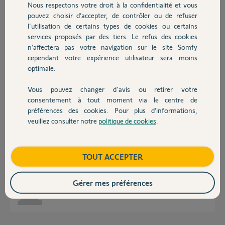
Nous respectons votre droit à la confidentialité et vous
Merci,
Chauffage
pouvez choisir d’accepter, de contrôler ou de refuser
l'utilisation de certains types de cookies ou certains
Eric P.
services proposés par des tiers. Le refus des cookies
Autres produits
il y a plus de 3 ans
n’affectera pas votre navigation sur le site Somfy
Participer au fil de discussion
cependant votre expérience utilisateur sera moins
optimale.
Vous pouvez changer d'avis ou retirer votre
Réponses
Devis avec un pro
consentement à tout moment via le centre de
préférences des cookies. Pour plus d’informations,
veuillez consulter notre
politique de cookies
.
Contact
Bonjour,
433MHz n'est pas un protocole mais une fréquence.
Pour que vos VR Simu soient compatibles Tahoma il faut qu'ils soient soit
Boutique
TOUT ACCEPTER
en protocole RTS 433.42MHz soit en IO 868MHz.
CdL
Gérer mes préférences
Anonyme
il y a plus de 3 ans