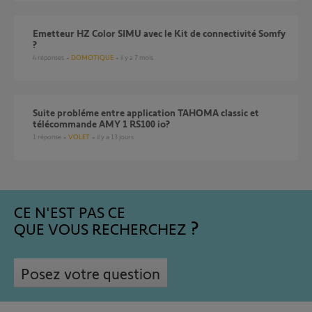
Emetteur HZ Color SIMU avec le Kit de connectivité Somfy
?
4
réponses
DOMOTIQUE
il y a 7 mois
Suite probléme entre application TAHOMA classic et
télécommande AMY 1 RS100 io?
1
réponse
VOLET
il y a 13 jours
CE N'EST PAS CE
QUE VOUS RECHERCHEZ
Posez votre question