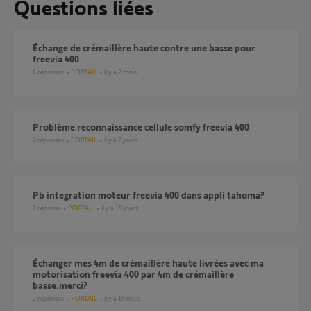
Questions liées
Échange de crémaillère haute contre une basse pour
freevia 400
4
réponses
PORTAIL
il y a 2 mois
Problème reconnaissance cellule somfy freevia 400
2
réponses
PORTAIL
il y a 7 jours
pb integration moteur freevia 400 dans appli tahoma?
1
réponse
PORTAIL
il y a 19 jours
échanger mes 4m de crémaillère haute livrées avec ma
motorisation freevia 400 par 4m de crémaillère
basse.merci?
2
réponses
PORTAIL
il y a 10 mois