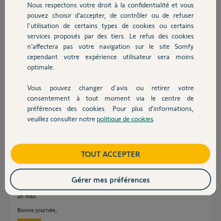
Nous respectons votre droit à la confidentialité et vous
Chauffage
pouvez choisir d’accepter, de contrôler ou de refuser
l'utilisation de certains types de cookies ou certains
Réponses
services proposés par des tiers. Le refus des cookies
Autres produits
n’affectera pas votre navigation sur le site Somfy
cependant votre expérience utilisateur sera moins
optimale.
Bonsoir,
Patientez ici un Yellow's vous contactera pour l'échange gracieux de vos
Vous pouvez changer d'avis ou retirer votre
crémaillère.
Devis avec un pro
consentement à tout moment via le centre de
CdL
préférences des cookies. Pour plus d’informations,
veuillez consulter notre
politique de cookies
.
Contact
Anonyme
il y a plus de 3 ans
Boutique
TOUT ACCEPTER
Bonjour Domitille,
Gérer mes préférences
Afin de voir ce que nous pouvons faire, je me permets de vous envoyer
un mail.
Bonne journée,