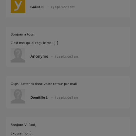
Gaëlle B.
il y a plus de 3 ans
Bonjour à tous,
C'est moi qui ai reçu le mail ;-)
Anonyme
il y a plus de 3 ans
Oups! J’attends donc votre retour par mail
Domitille J.
il y a plus de 3 ans
Bonjour V-Rod,
Excuse moi :) .