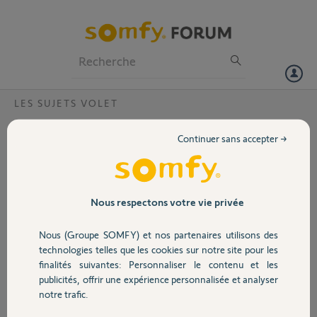
Particuliers
Professionnels
Forum
LES SUJETS VOLET
Volet
Suite mise à jour de Tohama plus de volets
Continuer sans accepter →
dans Apple HomeKit
Portail
Bonjour,
Suite à la mise à jour de l’application tohama, mes volets IO ont été
Garage
Nous respectons votre vie privée
supprimés de Apple HomeKit. J’ai désactivé le lien entre tohama et
Apple HomeKit puis réactivé le lien mais rien ne se passe. Mes
Nous (Groupe SOMFY) et nos partenaires utilisons des
appareils Apple disposent des dernières versions à jour tout comme
Sécurité
technologies telles que les cookies sur notre site pour les
l’application tohama. Pourriez-vous me donner la marche à suivre
finalités suivantes: Personnaliser le contenu et les
pour réactiver mes volets IO dans Apple HomeKit ?
publicités, offrir une expérience personnalisée et analyser
Vous remerciant par avance
Domotique
notre trafic.
Matthieu