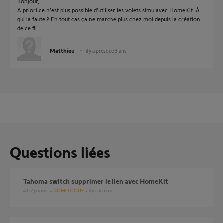
Bonjour,
A priori ce n’est plus possible d’utiliser les volets simu avec HomeKit. À
qui la faute ? En tout cas ça ne marche plus chez moi depuis la création
de ce fil.
Matthieu
il y a presque 3 ans
Questions liées
Tahoma switch supprimer le lien avec HomeKit
43
réponses
DOMOTIQUE
il y a 6 mois