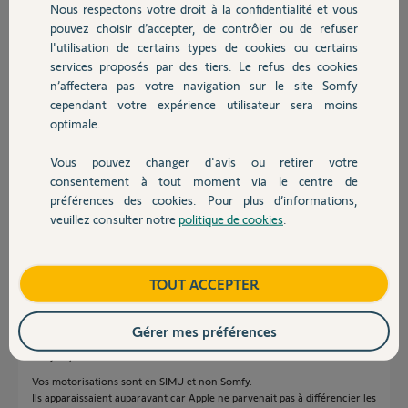
Nous respectons votre droit à la confidentialité et vous
Chauffage
il y a plus de 3 ans
pouvez choisir d’accepter, de contrôler ou de refuser
l'utilisation de certains types de cookies ou certains
services proposés par des tiers. Le refus des cookies
Autres produits
Réponses
n’affectera pas votre navigation sur le site Somfy
cependant votre expérience utilisateur sera moins
optimale.
Bonjour,
Vous pouvez changer d'avis ou retirer votre
Devis avec un pro
Je suis dans la même situation. Que devons-nous faire pour retrouver
consentement à tout moment via le centre de
nos volets dans Apple HomeKit ?
préférences des cookies. Pour plus d’informations,
Merci.
veuillez consulter notre
politique de cookies
.
Contact
Cordialement.
Nicolas L.
il y a plus de 3 ans
Boutique
TOUT ACCEPTER
Gérer mes préférences
Bonjour,
Vos motorisations sont en SIMU et non Somfy.
Ils apparaissaient auparavant car Apple ne parvenait pas à différencier les