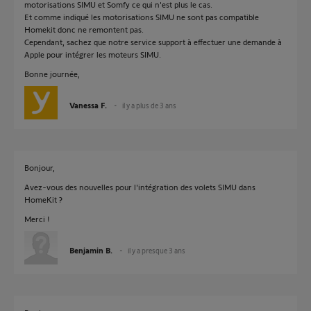
motorisations SIMU et Somfy ce qui n'est plus le cas.
Et comme indiqué les motorisations SIMU ne sont pas compatible
Homekit donc ne remontent pas.
Cependant, sachez que notre service support à effectuer une demande à
Apple pour intégrer les moteurs SIMU.
Bonne journée,
Vanessa F.
il y a plus de 3 ans
Bonjour,
Avez-vous des nouvelles pour l'intégration des volets SIMU dans
HomeKit ?
Merci !
Benjamin B.
il y a presque 3 ans