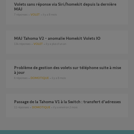
Volets sans réponse via Siri/homekit depuis la dernière
MAJ
7
réponses
VOLET
il y a 8 mois
MAJ Tahoma V2 - anomalie Homekit Volets IO
134
réponses
VOLET
il y a plus d'un an
Problème de gestion des volets sur téléphone suite à mise
à jour
6
réponses
DOMOTIQUE
il y a 8 mois
Passage de la Tahoma V1 à la Switch : transfert d'adresses
11
réponses
DOMOTIQUE
il y a environ 2 mois