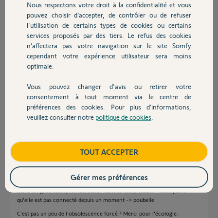
Nous respectons votre droit à la confidentialité et vous
Chauffage
Bertrand M.
pouvez choisir d’accepter, de contrôler ou de refuser
il y a plus de 3 ans
l'utilisation de certains types de cookies ou certains
services proposés par des tiers. Le refus des cookies
Autres produits
n’affectera pas votre navigation sur le site Somfy
Réponses
cependant votre expérience utilisateur sera moins
optimale.
Vous pouvez changer d'avis ou retirer votre
Bonjour Bertrand,
Devis avec un pro
consentement à tout moment via le centre de
Cette Box est obsolète malheureusement. Elle a été connectée à internet
préférences des cookies. Pour plus d’informations,
pour la dernière fois en 2016. Il ne sera pas possible de la mettre à jour.
veuillez consulter notre
politique de cookies
.
Contact
Bonne journée,
Gaëlle B.
il y a plus de 3 ans
Boutique
TOUT ACCEPTER
Gérer mes préférences
Donc en gros Somfy ne fait aucun suivi de ses produits ? Juste parce
qu'elle est pas connecté depuis un moment -> poubelle
C'est pas un peu de l'obsolescence forcé ? Merci pour l'écologie.