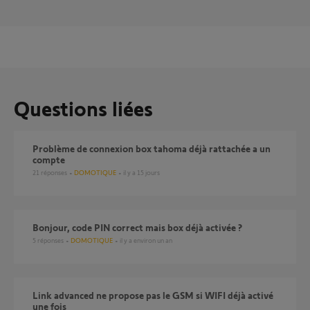
Questions liées
Problème de connexion box tahoma déjà rattachée a un
compte
21
réponses
DOMOTIQUE
il y a 15 jours
Bonjour, code PIN correct mais box déjà activée ?
5
réponses
DOMOTIQUE
il y a environ un an
Link advanced ne propose pas le GSM si WIFI déjà activé
une fois