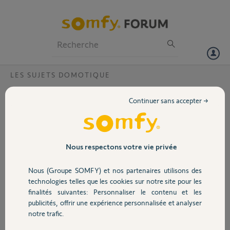
Particuliers
Professionnels
Forum
LES SUJETS DOMOTIQUE
Volet
Box est déjà activé
Continuer sans accepter →
Bonjour,
Portail
J'ai récupéré la box d'un ancien collègue qui ne l'utilise plus par contre
quand je veux l'utiliser il est marqué :
Garage
Nous respectons votre vie privée
Ce code PIN est correct mais votre box est déjà activé
Nous (Groupe SOMFY) et nos partenaires utilisons des
Sécurité
PIN : 0210-7666-3304
technologies telles que les cookies sur notre site pour les
finalités suivantes: Personnaliser le contenu et les
Merci d'avance,
publicités, offrir une expérience personnalisée et analyser
Domotique
notre trafic.
Bertrand