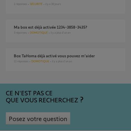
2
réponses
SÉCURITÉ
il y a 30 jours
Ma box est déjà activée 1234-3858-3435?
3
réponses
DOMOTIQUE
il y a plus d'un an
Box TaHoma déjà activé vous pouvez m’aider
11
réponses
DOMOTIQUE
il y a plus d'un an
CE N'EST PAS CE
QUE VOUS RECHERCHEZ
Posez votre question