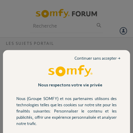
Particuliers
Professionnels
Forum
LES SUJETS PORTAIL
Volet
Numéro télécommande relais pour tahoma
Continuer sans accepter →
Bonjour,
Portail
J’ai récemment installé un portail à
mon domicile. Modèle Slidymove
Garage
Nous respectons votre vie privée
600 et je souhaite le mettre en
connexion avec ma box tahoma.
Nous (Groupe SOMFY) et nos partenaires utilisons des
Sécurité
J’ai pour cela acheter une TC keytis
technologies telles que les cookies sur notre site pour les
NS 2 RTS 3Vdc (SN: 20230218) pour
finalités suivantes: Personnaliser le contenu et les
permettre de relai car si j’ai compris
publicités, offrir une expérience personnalisée et analyser
Domotique
les télécommandes keypop 2 rts ne
notre trafic.
permettent pas le relai et la