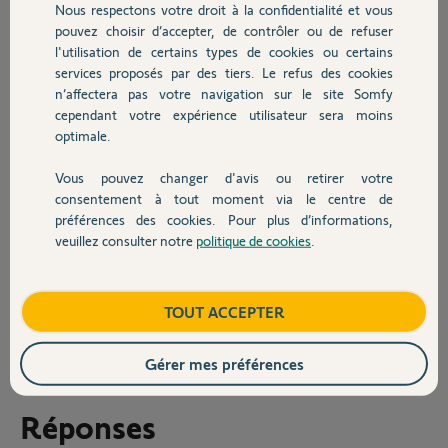
programmation.
Nous respectons votre droit à la confidentialité et vous
Chauffage
pouvez choisir d’accepter, de contrôler ou de refuser
La télécommande fonctionne donc correctement avec le portail mais
l'utilisation de certains types de cookies ou certains
mon problème est lors de l’ajout du portail sur tahoma. En effet, la
services proposés par des tiers. Le refus des cookies
Autres produits
plateforme me demande un numéro de boîtier à 6 chiffres maximum
n’affectera pas votre navigation sur le site Somfy
or celui de la télécommande est de 8. (SN: 20230218)
cependant votre expérience utilisateur sera moins
optimale.
Pourriez vous m’aider dans la démarche!
Box: 1205-9071-4390
Vous pouvez changer d'avis ou retirer votre
Devis avec un pro
Version: 2023.1.4-9
consentement à tout moment via le centre de
préférences des cookies. Pour plus d’informations,
Cordialement
veuillez consulter notre
politique de cookies
.
Merci,
Contact
Maxime T.
Boutique
TOUT ACCEPTER
il y a environ 3 ans
Participer au fil de discussion
Gérer mes préférences
Réponses