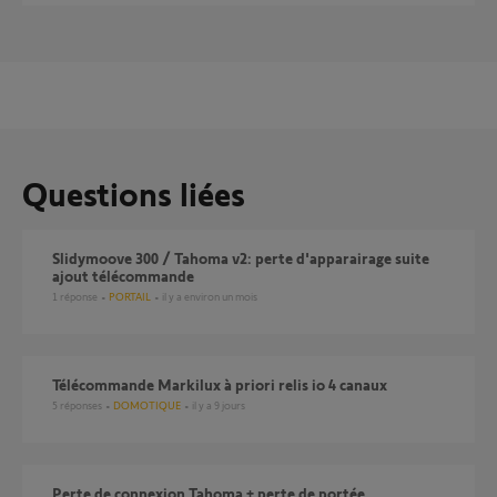
Questions liées
Slidymoove 300 / Tahoma v2: perte d'apparairage suite
ajout télécommande
1
réponse
PORTAIL
il y a environ un mois
Télécommande Markilux à priori relis io 4 canaux
5
réponses
DOMOTIQUE
il y a 9 jours
perte de connexion Tahoma + perte de portée