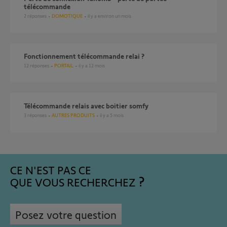
télécommande
2
réponses
DOMOTIQUE
il y a environ un mois
Fonctionnement télécommande relai ?
12
réponses
PORTAIL
il y a 12 mois
télécommande relais avec boitier somfy
3
réponses
AUTRES PRODUITS
il y a 5 mois
CE N'EST PAS CE
QUE VOUS RECHERCHEZ
Posez votre question