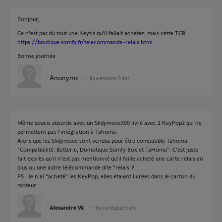
Bonjour,
Ce n'est pas du tout une Keytis qu'il fallait acheter; mais cette TCR
https://boutique.somfy.fr/telecommande-relais.html
Bonne journée
Anonyme
il y a environ 3 ans
Même soucis absurde avec un Slidymove300 livré avec 2 KeyPop2 qui ne
permettent pas l'intégration à Tahoma.
Alors que les Slidymove sont vendus pour être compatible Tahoma
"Compatibilité: Batterie, Domotique Somfy Box et TaHoma". C'est juste
fait exprès qu'il n'est pas mentionné qu'il faille acheté une carte relais en
plus ou une autre télécommande dite "relais"?
PS : Je n'ai "acheté" les KeyPop, elles étaient livrées dans le carton du
moteur ...
Alexandre W.
il y a presque 3 ans